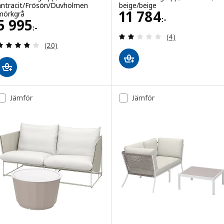
antracit/Frösön/Duvholmen
beige/beige
Pris 11784:-
11 784
mörkgrå
:-
Pris 5995:-
5 995
:-
Recensera: 2 utav
(4)
Recensera: 3.8 utav 5 stjärnor. Totalt antal recens
(20)
Jämför
Jämför