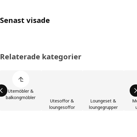
Senast visade
Relaterade kategorier
Hoppa över produktkategorier
Utemöbler &
balkongmöbler
Utesoffor &
Loungeset &
Mo
loungesoffor
loungegrupper