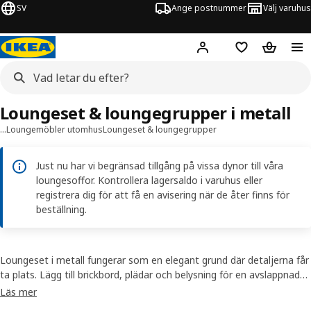
SV
Ange postnummer
Välj varuhus
Hej!
Logga in
Inköpslista
Varukorg
Loungeset & loungegrupper i metall
…
Loungemöbler utomhus
Loungeset & loungegrupper
Just nu har vi begränsad tillgång på vissa dynor till våra
loungesoffor. Kontrollera lagersaldo i varuhus eller
registrera dig för att få en avisering när de åter finns för
beställning.
Loungeset i metall fungerar som en elegant grund där detaljerna får
ta plats. Lägg till brickbord, plädar och belysning för en avslappnad
atmosfär från dag till kväll.
Läs mer