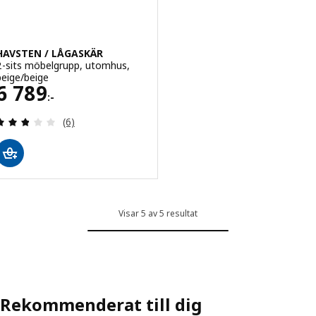
HAVSTEN / LÅGASKÄR
2-sits möbelgrupp, utomhus,
beige/beige
Pris 6789:-
6 789
:-
Recensera: 2.8 utav 5 stjärnor. Totalt antal recens
(6)
Visar 5 av 5 resultat
Rekommenderat till dig