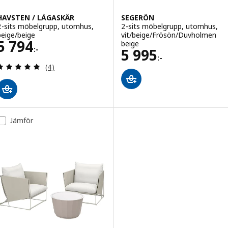
HAVSTEN / LÅGASKÄR
SEGERÖN
2-sits möbelgrupp, utomhus,
2-sits möbelgrupp, utomhus,
beige/beige
vit/beige/Frösön/Duvholmen
Pris 5794:-
5 794
beige
:-
Pris 5995:-
5 995
:-
Recensera: 5 utav 5 stjärnor. Totalt antal recensi
(4)
Jämför