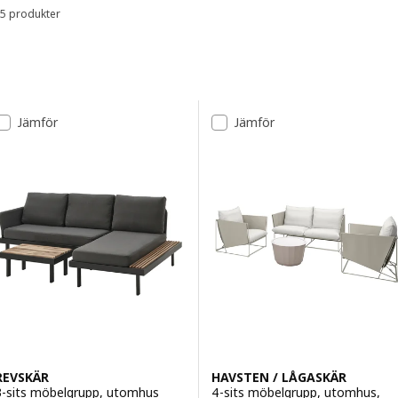
5 produkter
Sortera och filtrera
Gå till resultaten
Lista över resultat
Jämför
Jämför
REVSKÄR
HAVSTEN / LÅGASKÄR
3-sits möbelgrupp, utomhus
4-sits möbelgrupp, utomhus,