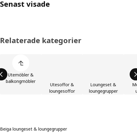
Senast visade
Relaterade kategorier
Hoppa över produktkategorier
Utemöbler &
balkongmöbler
Utesoffor &
Loungeset &
Mo
loungesoffor
loungegrupper
Beiga loungeset & loungegrupper