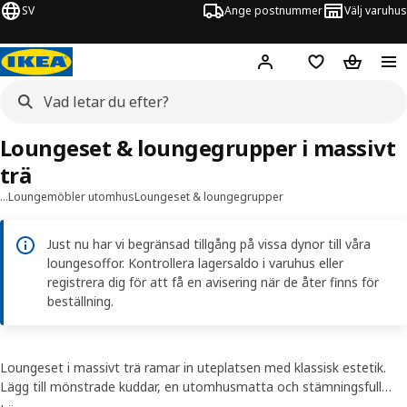
SV
Ange postnummer
Välj varuhus
Hej!
Logga in
Inköpslista
Varukorg
Loungeset & loungegrupper i massivt
trä
…
Loungemöbler utomhus
Loungeset & loungegrupper
Just nu har vi begränsad tillgång på vissa dynor till våra
loungesoffor. Kontrollera lagersaldo i varuhus eller
registrera dig för att få en avisering när de åter finns för
beställning.
Loungeset i massivt trä ramar in uteplatsen med klassisk estetik.
Lägg till mönstrade kuddar, en utomhusmatta och stämningsfull
belysning för en avslappnad loungekänsla.