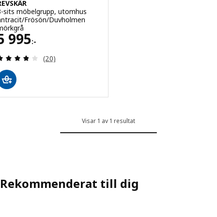
REVSKÄR
3-sits möbelgrupp, utomhus
antracit/Frösön/Duvholmen
mörkgrå
Pris 5995:-
5 995
:-
Recensera: 3.8 utav 5 stjärnor. Totalt antal recens
(20)
Visar 1 av 1 resultat
Rekommenderat till dig