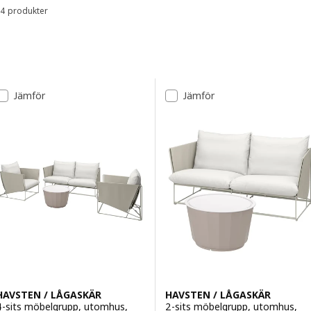
4 produkter
Sortera och filtrera
Gå till resultaten
Lista över resultat
Jämför
Jämför
HAVSTEN / LÅGASKÄR
HAVSTEN / LÅGASKÄR
4-sits möbelgrupp, utomhus,
2-sits möbelgrupp, utomhus,