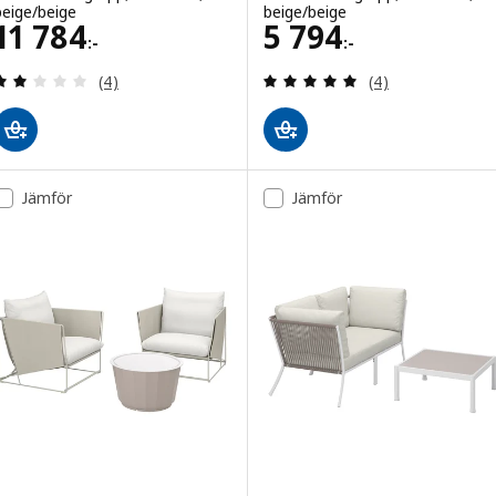
beige/beige
beige/beige
Pris 11784:-
Pris 5794:-
11 784
5 794
:-
:-
Recensera: 2 utav 5 stjärnor. Totalt antal recensi
Recensera: 5 utav
(4)
(4)
Jämför
Jämför