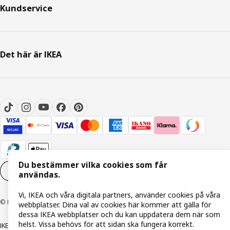
Kundservice
Det här är IKEA
Du bestämmer vilka cookies som får
Inställningar för Cookies
SV
användas.
Vi, IKEA och våra digitala partners, använder cookies på våra
© Inter IKEA Systems B.V. 1999-2026
webbplatser. Dina val av cookies här kommer att gälla för
dessa IKEA webbplatser och du kan uppdatera dem när som
helst. Vissa behövs för att sidan ska fungera korrekt.
IKEA Family integritetspolicy
Integritetspolicy
Cookiepolicy