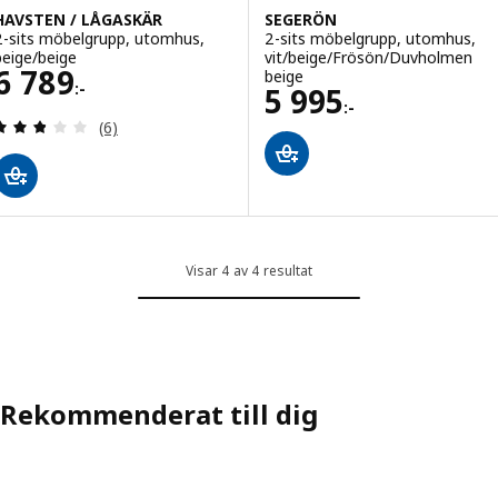
HAVSTEN / LÅGASKÄR
SEGERÖN
2-sits möbelgrupp, utomhus,
2-sits möbelgrupp, utomhus,
beige/beige
vit/beige/Frösön/Duvholmen
Pris 6789:-
6 789
beige
:-
Pris 5995:-
5 995
:-
Recensera: 2.8 utav 5 stjärnor. Totalt antal recens
(6)
Visar 4 av 4 resultat
Rekommenderat till dig