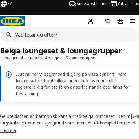
SV
Ange postnummer
Välj varuhus
Hej!
Logga in
Inköpslista
Varukorg
Beiga loungeset & loungegrupper
…
Loungemöbler utomhus
Loungeset & loungegrupper
Just nu har vi begränsad tillgång på vissa dynor till våra
loungesoffor. Kontrollera lagersaldo i varuhus eller
registrera dig för att få en avisering när de åter finns för
beställning.
Ge uteplatsen en harmonisk känsla med beiga loungeset. Den mjuka
färgskalan skapar en lugn grund som är enkel att komplettera med
kuddar, plädar och bord – från balkong till trädgård.
Läs mer