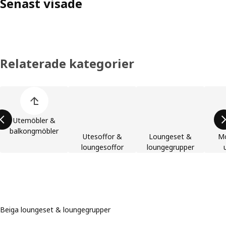
Senast visade
Relaterade kategorier
Hoppa över produktkategorier
Utemöbler &
balkongmöbler
Utesoffor &
Loungeset &
Mo
loungesoffor
loungegrupper
Beiga loungeset & loungegrupper