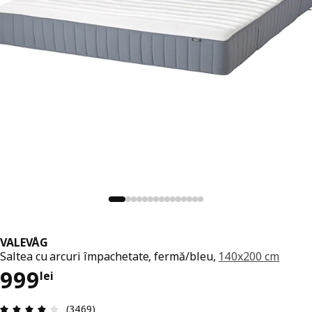
VALEVÅG
Saltea cu arcuri împachetate, fermă/bleu,
140x200 cm
Preț 999lei
999
lei
Prezentare generală: 4 din 5 stele Total recenzii
(3469)