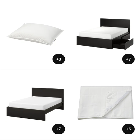
+3
+7
+7
+6