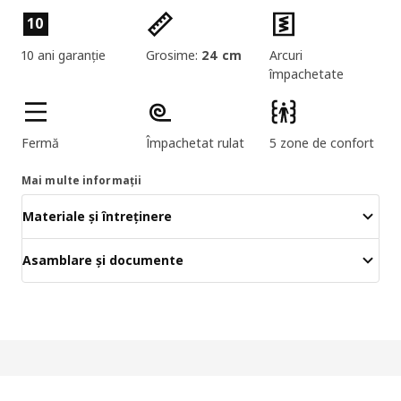
Caracteristicile produselor
10
10 ani garanție
Grosime:
24 cm
Arcuri
împachetate
Fermă
Împachetat rulat
5 zone de confort
Mai multe informații
Materiale și întreținere
Asamblare și documente