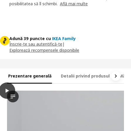
posibilitatea să îl schimbi.
Află mai multe
Adună 39 puncte cu
IKEA Family
Înscrie-te sau autentifică-te
|
Explorează recompensele disponibile
Prezentare generală
Detalii privind produsul
Măsur
play
VALEVÅG Saltea cu arcuri împachetate, fermă/bleu, 140x200 cm
Videoclipul prezintă o demonstrație a produsului saltelei cu ar