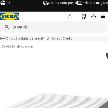
RO
Introdu codul poștal
Selectare magazin
Hej!
Autentifică-te
Listă de cumpăr
Coșul de
O nouă soluție de credit - BT Direct Credit
…
Saltele
Saltele cu arcuri
VALEVÅG imagini
imaginile