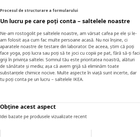
Procesul de structurare a formularului
Un lucru pe care poți conta – saltelele noastre
Ne-am rostogolit pe saltelele noastre, am vărsat cafea pe ele și le-
am folosit așa cum fac multe persoane acasă. Nu noi înșine, ci
aparatele noastre de testare din laborator. De aceea, știm că poți
face yoga, poți lucra sau poți să te joci cu copiii pe pat, fără să-ți faci
griji în privința saltelei. Somnul tău este prioritatea noastră, alături
de sănătate și mediu; așa că avem grijă să eliminăm toate
substanțele chimice nocive. Multe aspecte în viață sunt incerte, dar
tu poți conta pe un lucru – saltelele IKEA.
Obține acest aspect
Idei bazate pe produsele vizualizate recent
Omiteți lista