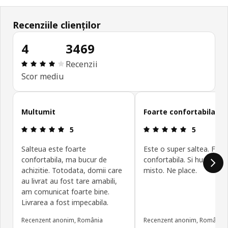
Recenziile clienților
4
3469
Prezentare generală: 4 din 5 stele Total recenzii:
Recenzii
Scor mediu
Omite recenziile clienților
Multumit
Foarte confortabila
Prezentare generală: 5 din 5 stele
Prezentare g
5
5
Salteua este foarte
Este o super saltea. Foar
confortabila, ma bucur de
confortabila. Si husa se 
achizitie. Totodata, domii care
misto. Ne place.
au livrat au fost tare amabili,
am comunicat foarte bine.
Livrarea a fost impecabila.
Recenzent anonim, România
Recenzent anonim, România