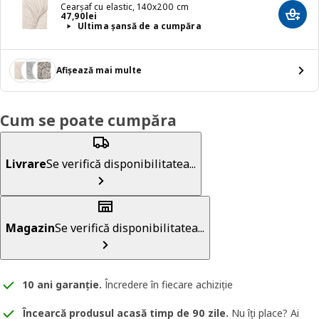
Cearșaf cu elastic, 140x200 cm
Preț 47,90lei
47
,
90
lei
Adaug
Ultima șansă de a cumpăra
Afișează mai multe
Cum se poate cumpăra
Livrare
Se verifică disponibilitatea...
Magazin
Se verifică disponibilitatea...
10 ani garanție
.
Încredere în fiecare achiziție
Încearcă produsul acasă timp de 90 zile.
Nu îți place? Ai