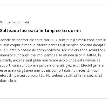
Soluție funcțională
Salteaua lucrează în timp ce tu dormi
Zonele de confort ale saltelelor IKEA sunt pur și simplu zone care îți
susțin corpul în moduri diferite pentru a-ți menține coloana dreaptă
și a-ți oferi o poziție de somn potrivită. Arcurile din zona șoldurilor și
umerilor sunt puțin mai moi pentru a se afunda ușor în saltea. În
schimb, arcurile sunt puțin mai ferme acolo unde este nevoie de
suport, cum sunt zonele picioarelor și ale gleznelor. Efectul general
este acela că găsirea unei poziții confortabile nu necesită niciun
efort din partea corpului tău. Nu trebuie decât să te relaxezi și să
dormi bine.