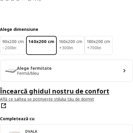
Alege dimensiune
90x200 cm
140x200 cm
160x200 cm
180x200 cm
200lei
300lei
700lei
−
200
lei
+
300
lei
+
700
lei
Alege fermitate
Fermă/bleu
Încearcă ghidul nostru de confort
Află ce saltea se potrivește stilului tău de dormit
Completează cu
DVALA