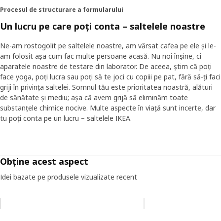
Procesul de structurare a formularului
Un lucru pe care poți conta – saltelele noastre
Ne-am rostogolit pe saltelele noastre, am vărsat cafea pe ele și le-
am folosit așa cum fac multe persoane acasă. Nu noi înșine, ci
aparatele noastre de testare din laborator. De aceea, știm că poți
face yoga, poți lucra sau poți să te joci cu copiii pe pat, fără să-ți faci
griji în privința saltelei. Somnul tău este prioritatea noastră, alături
de sănătate și mediu; așa că avem grijă să eliminăm toate
substanțele chimice nocive. Multe aspecte în viață sunt incerte, dar
tu poți conta pe un lucru – saltelele IKEA.
Obține acest aspect
Idei bazate pe produsele vizualizate recent
Omiteți lista