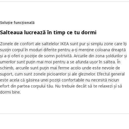
Soluție funcțională
Salteaua lucrează în timp ce tu dormi
Zonele de confort ale saltelelor IKEA sunt pur și simplu zone care îți
susțin corpul în moduri diferite pentru a-ți menține coloana dreaptă
și a-ți oferi o poziție de somn potrivită. Arcurile din zona șoldurilor și
umerilor sunt puțin mai moi pentru a se afunda ușor în saltea. În
schimb, arcurile sunt puțin mai ferme acolo unde este nevoie de
suport, cum sunt zonele picioarelor și ale gleznelor. Efectul general
este acela că găsirea unei poziții confortabile nu necesită niciun
efort din partea corpului tău. Nu trebuie decât să te relaxezi și să
dormi bine.