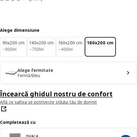
Alege dimensiune
90x200 cm
140x200 cm
160x200 cm
180x200 cm
900lei
700lei
400lei
−
900
lei
−
700
lei
−
400
lei
Alege fermitate
Fermă/bleu
Încearcă ghidul nostru de confort
Află ce saltea se potrivește stilului tău de dormit
Completează cu
DVALA