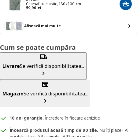
Cearșaf cu elastic, 180x200 cm
Adaug
Preț 59,90lei
59
,
90
lei
Afișează mai multe
Cum se poate cumpăra
Livrare
Se verifică disponibilitatea...
Magazin
Se verifică disponibilitatea...
10 ani garanție
.
Încredere în fiecare achiziție
Încearcă produsul acasă timp de 90 zile.
Nu îți place? Ai
posibilitatea să îl schimbi.
Află mai multe