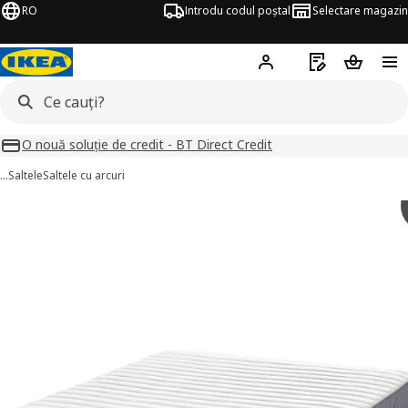
RO
Introdu codul poștal
Selectare magazin
Hej!
Autentifică-te
Listă de cumpăr
Coșul de
O nouă soluție de credit - BT Direct Credit
…
Saltele
Saltele cu arcuri
VALEVÅG imagini
imaginile