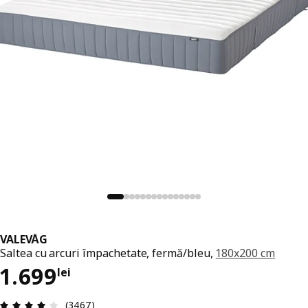
VALEVÅG
Saltea cu arcuri împachetate, fermă/bleu,
180x200 cm
Preț 1699lei
1.699
lei
Prezentare generală: 4 din 5 stele Total recenzii
(3467)