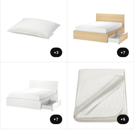
+3
+7
+7
+6