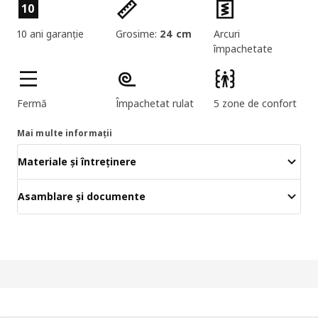
Caracteristicile produselor
10
10 ani garanție
Grosime:
24 cm
Arcuri
împachetate
Fermă
Împachetat rulat
5 zone de confort
Mai multe informații
Materiale și întreținere
Asamblare și documente