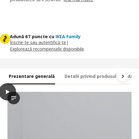
Adună 67 puncte cu
IKEA Family
Înscrie-te sau autentifică-te
|
Explorează recompensele disponibile
Prezentare generală
Detalii privind produsul
Măsur
play
VALEVÅG Saltea cu arcuri împachetate, fermă/bleu, 180x200 cm
Videoclipul prezintă o demonstrație a saltelei cu arcuri unitar