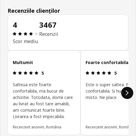
Recenziile clienților
4
3467
Prezentare generală: 4 din 5 stele Total recenzii:
Recenzii
Scor mediu
Omite recenziile clienților
Multumit
Foarte confortabila
Prezentare generală: 5 din 5 stele
Prezentare g
5
5
Salteua este foarte
Este o super saltea. Foar
confortabila, ma bucur de
confortabila. Si husa se 
achizitie. Totodata, domii care
misto. Ne place.
au livrat au fost tare amabili,
am comunicat foarte bine.
Livrarea a fost impecabila.
Recenzent anonim, România
Recenzent anonim, România