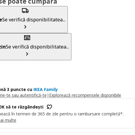
se poate cumpăra
e
Se verifică disponibilitatea...
in
Se verifică disponibilitatea...
nă 3 puncte cu
IKEA Family
rie-te sau autentifică-te
|
Explorează recompensele disponibile
OK să te răzgândești
ează în termen de 365 de zile pentru o rambursare completă*.
ai multe