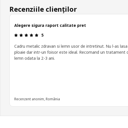
Recenziile clienților
Alegere sigura raport calitate pret
Prezentare generală: 5 din 5 stele
5
Cadru metalic zdravan si lemn usor de intretinut. Nu l-as lasa
ploaie dar intr-un foisor este ideal. Recomand un tratament 
lemn odata la 2-3 ani.
Recenzent anonim, România