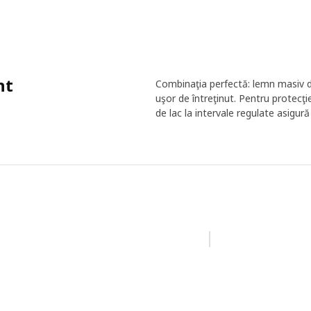
nt
Combinaţia perfectă: lemn masiv de 
uşor de întreţinut. Pentru protecţi
de lac la intervale regulate asigur