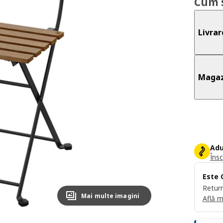
Cum 
Livrar
Magaz
Adu
Însc
Este 
Return
Mai multe imagini
Află m