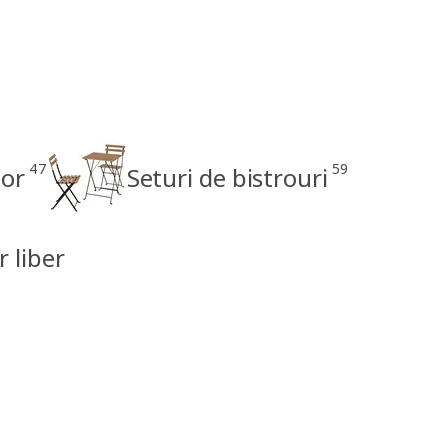
47
59
ior
Seturi de bistrouri
r liber