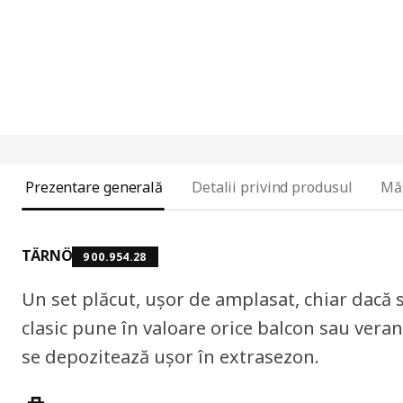
Prezentare generală
Detalii privind produsul
Mă
TÄRNÖ
900.954.28
Un set plăcut, ușor de amplasat, chiar dacă s
clasic pune în valoare orice balcon sau verand
se depozitează ușor în extrasezon.
Caracteristicile produselor