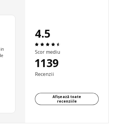
4.5
Prezentare generală: 4.5 din 5 stele To
 in
Scor mediu
de
1139
Recenzii
Afișează toate
recenziile