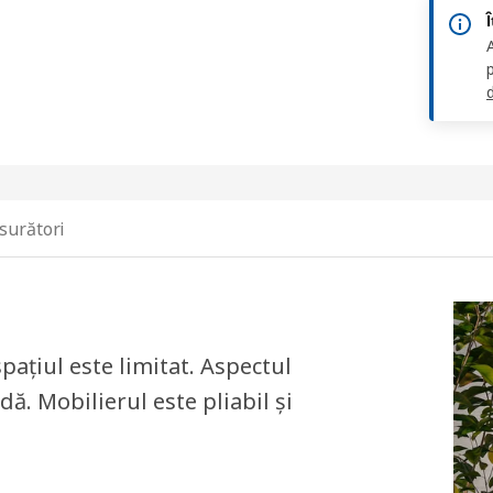
d
surători
pațiul este limitat. Aspectul
ă. Mobilierul este pliabil și