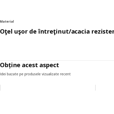
Material
Oţel uşor de întreţinut/acacia reziste
Obține acest aspect
Idei bazate pe produsele vizualizate recent
Omiteți lista