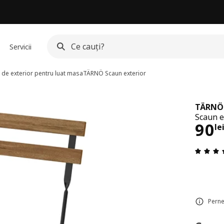
Servicii
 de exterior pentru luat masa
TÄRNÖ
Scaun exterior
TÄRNÖ
Scaun e
Pre
90
le
Perne