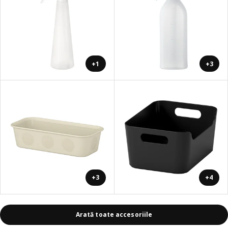
+1
+3
+3
+4
Arată toate accesoriile