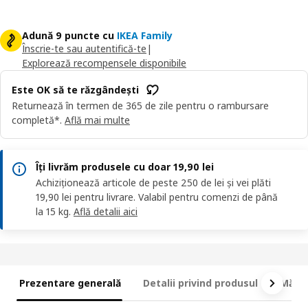
Adună 9 puncte cu
IKEA Family
Înscrie-te sau autentifică-te
|
Explorează recompensele disponibile
Este OK să te răzgândești
Returnează în termen de 365 de zile pentru o rambursare
completă*.
Află mai multe
Îți livrăm produsele cu doar 19,90 lei
Achiziționează articole de peste 250 de lei și vei plăti
19,90 lei pentru livrare. Valabil pentru comenzi de până
la 15 kg.
Află detalii aici
Prezentare generală
Detalii privind produsul
Măsur