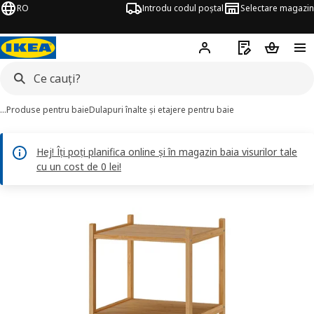
RO
Introdu codul poștal
Selectare magazin
Hej!
Autentifică-te
Listă de cumpăr
Coșul de
…
Produse pentru baie
Dulapuri înalte și etajere pentru baie
Hej! Îți poți planifica online și în magazin baia visurilor tale
cu un cost de 0 lei!
RÅGRUND imagini
imaginile