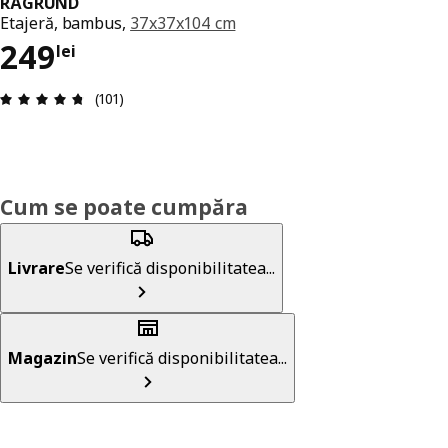
RÅGRUND
Etajeră, bambus,
37x37x104 cm
Preț 249lei
249
lei
Prezentare generală: 4.7 din 5 stele Total recenz
(101)
Cum se poate cumpăra
Livrare
Se verifică disponibilitatea...
Magazin
Se verifică disponibilitatea...