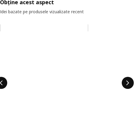
Obține acest aspect
Idei bazate pe produsele vizualizate recent
Omiteți lista