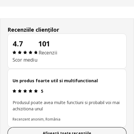
Recenziile clienților
4.7
101
Prezentare generală: 4.7 din 5 stele Total recenzii
Recenzii
Scor mediu
Un produs foarte util si multifunctional
Prezentare generală: 5 din 5 stele
5
Produsul poate avea multe functiuni si probabil voi mai
achizitiona unul
Recenzent anonim, România
Afișează toate recenziile