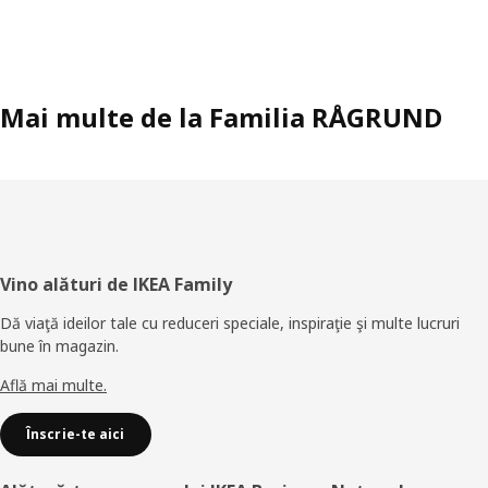
Mai multe de la Familia RÅGRUND
Subsol
Vino alături de IKEA Family
Dă viaţă ideilor tale cu reduceri speciale, inspiraţie şi multe lucruri
bune în magazin.
Află mai multe.
Înscrie-te aici