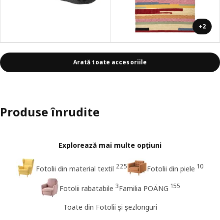
+2
Arată toate accesoriile
Produse înrudite
Explorează mai multe opțiuni
225
10
Fotolii din material textil
Fotolii din piele
3
155
Fotolii rabatabile
Familia POÄNG
Toate din Fotolii şi şezlonguri