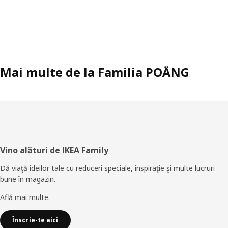
Mai multe de la Familia POÄNG
Subsol
Vino alături de IKEA Family
Dă viaţă ideilor tale cu reduceri speciale, inspiraţie şi multe lucruri
bune în magazin.
Află mai multe.
Înscrie-te aici