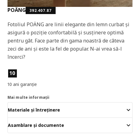
POÄNG
392.407.87
Fotoliul POÄNG are linii elegante din lemn curbat și
asigură o poziție confortabilă și susținere optimă
pentru gât. Face parte din gama noastră de câteva
zeci de ani și este la fel de popular. N-ai vrea să-l
încerci?
Caracteristicile produselor
10
10 ani garanție
Mai multe informații
Materiale și întreținere
Asamblare și documente