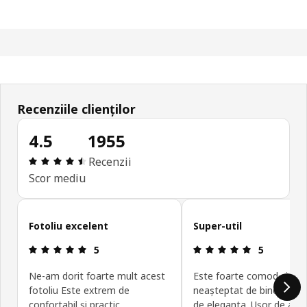
Recenziile clienților
4.5
1955
Prezentare generală: 4.5 din 5 stele Total recenzi
Recenzii
Scor mediu
Omite recenziile clienților
Fotoliu excelent
Super-util
Prezentare generală: 5 din 5 stele
Prezentare g
5
5
Ne-am dorit foarte mult acest
Este foarte comod și ara
fotoliu Este extrem de
neașteptat de bine, cu o
confortabil și practic
de eleganta. Ușor de asa