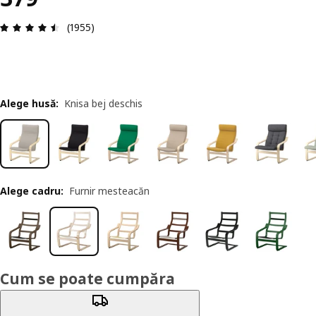
Prezentare generală: 4.5 din 5 stele Total recenz
(1955)
Alege husă
:
Knisa bej deschis
Alege cadru
:
Furnir mesteacăn
Cum se poate cumpăra