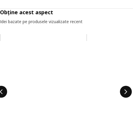
Obține acest aspect
Idei bazate pe produsele vizualizate recent
Omiteți lista