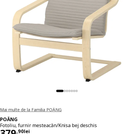
Mai multe de la Familia POÄNG
POÄNG
Fotoliu, furnir mesteacăn/Knisa bej deschis
Preț 379,90lei
379
,
90
lei