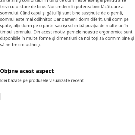
Să te simţi confortabil în timp ce dormi este esenţial pentru a te
trezi cu o stare de bine. Noi credem în puterea binefăcătoare a
somnului. Când capul şi gâtul îţi sunt bine susţinute de o pernă,
somnul este mai odihnitor. Dar oamenii dorm diferit. Unii dorm pe
spate, alţii dorm pe o parte sau îşi schimbă poziţia de multe ori în
timpul somnului. Din acest motiv, pernele noastre ergonomice sunt
disponibile în multe forme şi dimensiuni ca noi toţi să dormim bine şi
să ne trezim odihniţi.
Obține acest aspect
Idei bazate pe produsele vizualizate recent
Omiteți lista