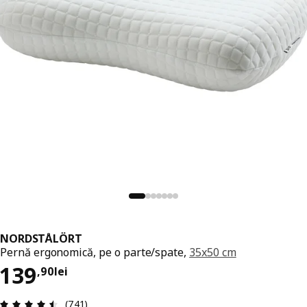
NORDSTÅLÖRT
Pernă ergonomică, pe o parte/spate,
35x50 cm
Preț 139,90lei
139
,
90
lei
Prezentare generală: 4.5 din 5 stele Total recenz
(741)