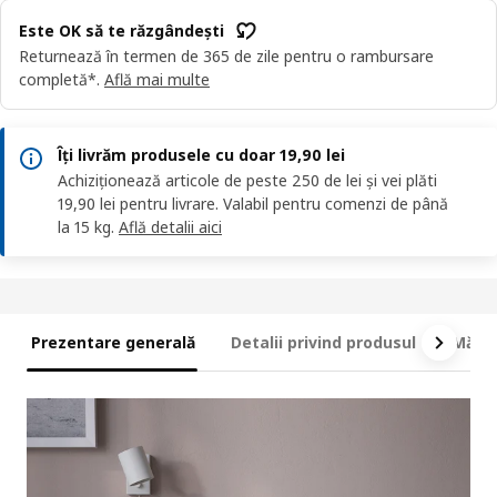
Este OK să te răzgândești
Returnează în termen de 365 de zile pentru o rambursare
completă*.
Află mai multe
Îți livrăm produsele cu doar 19,90 lei
Achiziționează articole de peste 250 de lei și vei plăti
19,90 lei pentru livrare. Valabil pentru comenzi de până
la 15 kg.
Află detalii aici
Prezentare generală
Detalii privind produsul
Măsur