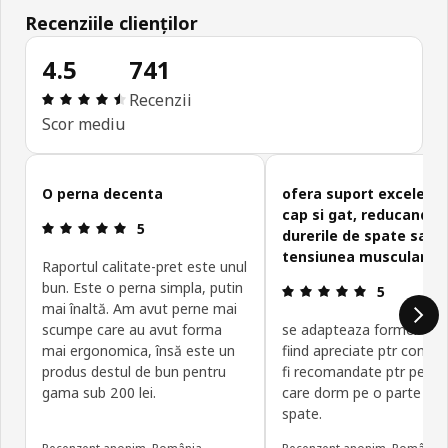
Recenziile clienților
4.5
741
Prezentare generală: 4.5 din 5 stele Total recenzi
Recenzii
Scor mediu
Omite recenziile clienților
O perna decenta
ofera suport excelent 
cap si gat, reducand
Prezentare generală: 5 din 5 stele
5
durerile de spate sau
tensiunea musculara.
Raportul calitate-pret este unul
bun. Este o perna simpla, putin
Prezentare g
5
mai înaltă. Am avut perne mai
scumpe care au avut forma
se adapteaza formei corp
mai ergonomica, însă este un
fiind apreciate ptr confor
produs destul de bun pentru
fi recomandate ptr perso
gama sub 200 lei.
care dorm pe o parte sau
spate.