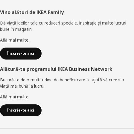
Subsol
Vino alături de IKEA Family
Dă viaţă ideilor tale cu reduceri speciale, inspiraţie şi multe lucruri
bune în magazin.
Află mai multe.
Înscrie-te aici
Alătură-te programului IKEA Business Network
Bucură-te de o multitudine de beneficii care te ajută să creezi o
viață mai bună la lucru.
Află mai multe
Înscrie-te aici