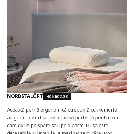
NORDSTÅLÖRT
405.602.83
Această pernă ergonomică cu spumă cu memorie
asigură confort și are o formă perfectă pentru cei
care dorm pe spate sau pe o parte. Husa este
detașabilă și lavabilă la mașină; se curăță ușor.