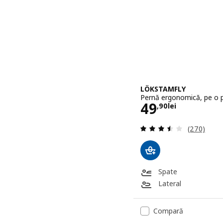
LÖKSTAMFLY
Pernă ergonomică, pe o 
Preţ 49,90le
49
,
90
lei
Evaluare: 3
(270)
Spate
Lateral
Compară