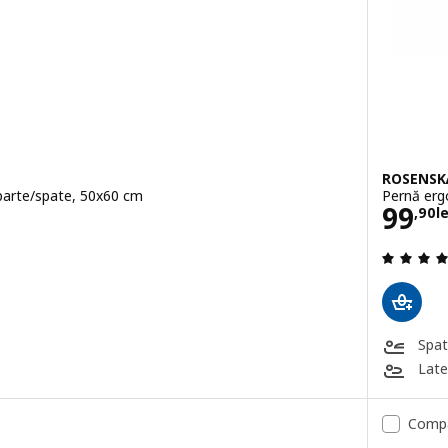
ROSENS
parte/spate, 50x60 cm
Pernă erg
i
Preţ 
99
,
90
le
.5 din 5 stele. Total recenzii:
Spa
Late
Comp