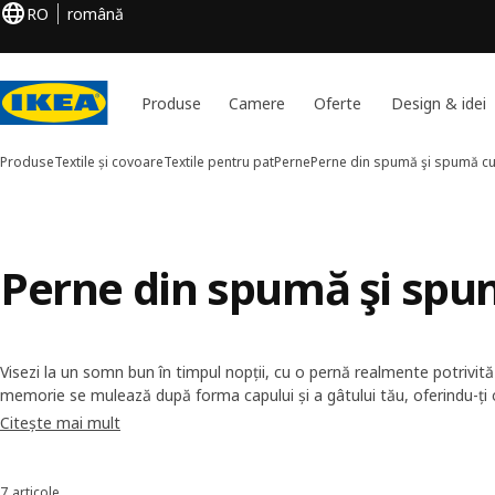
RO
română
Produse
Camere
Oferte
Design & idei
Produse
Textile și covoare
Textile pentru pat
Perne
Perne din spumă şi spumă c
Perne din spumă şi sp
Visezi la un somn bun în timpul nopții, cu o pernă realmente potrivi
memorie se mulează după forma capului și a gâtului tău, oferindu-ți 
ajutându-te să te relaxezi. Acestea au fețe care pot fi spălate la mași
Citește mai mult
îngrijești și să le păstrezi prospețimea.
7 articole