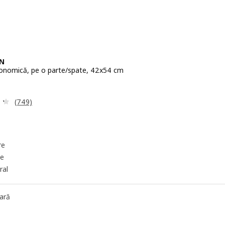
N
onomică, pe o parte/spate, 42x54 cm
279lei
Evaluare: 4.3 din 5 stele. Total recenzii:
(749)
re
te
ral
ară