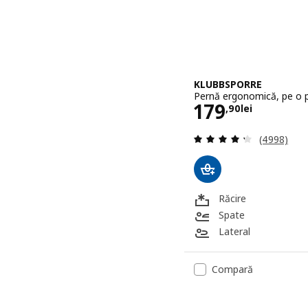
KLUBBSPORRE
Pernă ergonomică, pe o 
Preţ 179,90l
179
,
90
lei
Evaluare: 4
(4998)
Răcire
Spate
Lateral
Compară