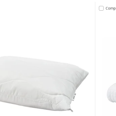
ate
Comp