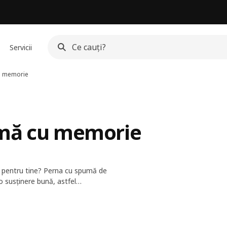
Servicii
u memorie
umă cu memorie
tă pentru tine? Perna cu spumă de
o susținere bună, astfel
nă, astfel că este ușor să le