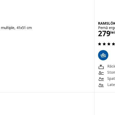
RAMSLÖ
 multiple, 41x51 cm
Pernă erg
ei
Preţ 
279
lei
.4 din 5 stele. Total recenzii:
Răci
Sto
Spa
Late