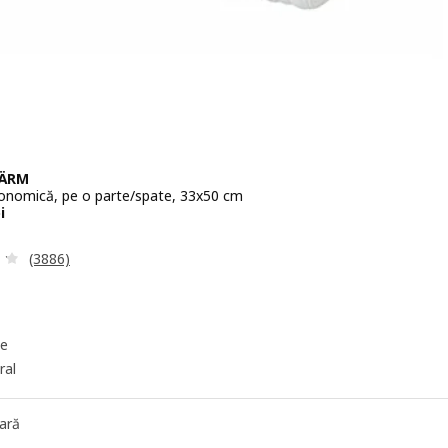
KÄRM
onomică, pe o parte/spate, 33x50 cm
99,90lei
i
Evaluare: 4.2 din 5 stele. Total recenzii:
(3886)
te
ral
ară