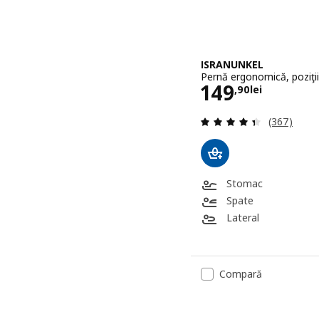
ISRANUNKEL
Pernă ergonomică, poziţii
Preţ 149,90l
149
,
90
lei
Evaluare: 4
(367)
Stomac
Spate
Lateral
Compară