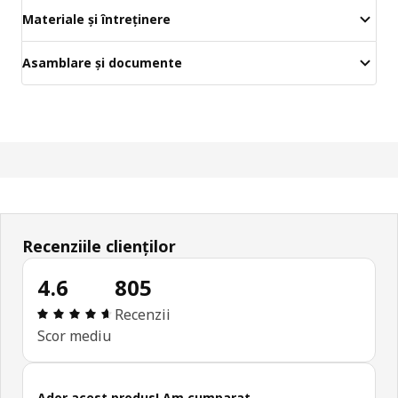
Materiale și întreținere
Asamblare și documente
Recenziile clienților
4.6
805
Prezentare generală: 4.6 din 5 stele Total recenzi
Recenzii
Scor mediu
Ador acest produs! Am cumparat