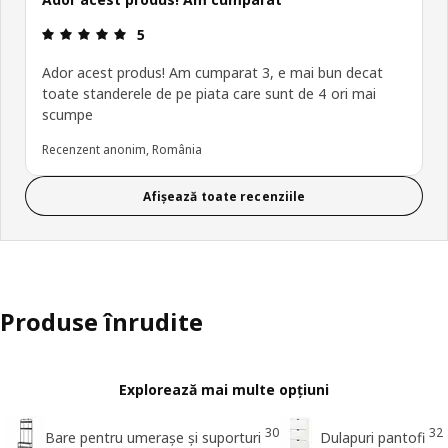
Prezentare generală: 5 din 5 stele
5
Ador acest produs! Am cumparat 3, e mai bun decat
toate standerele de pe piata care sunt de 4 ori mai
scumpe
Recenzent anonim, România
Afișează toate recenziile
Produse înrudite
Explorează mai multe opțiuni
30
32
Bare pentru umerașe și suporturi
Dulapuri pantofi