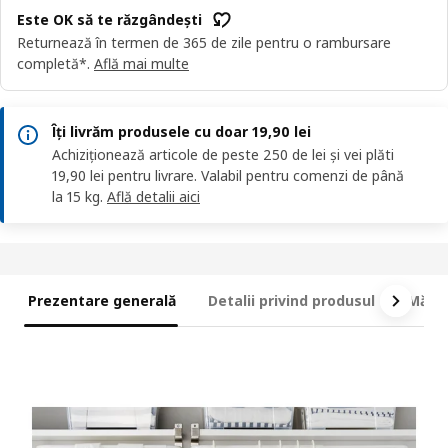
Este OK să te răzgândești
Returnează în termen de 365 de zile pentru o rambursare
completă*.
Află mai multe
Îți livrăm produsele cu doar 19,90 lei
Achiziționează articole de peste 250 de lei și vei plăti
19,90 lei pentru livrare. Valabil pentru comenzi de până
la 15 kg.
Află detalii aici
Prezentare generală
Detalii privind produsul
Măsur