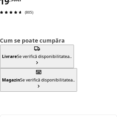
Preț 19,90lei
19
Prezentare generală: 4.6 din 5 stele Total recenz
(805)
Cum se poate cumpăra
Livrare
Se verifică disponibilitatea...
Magazin
Se verifică disponibilitatea...