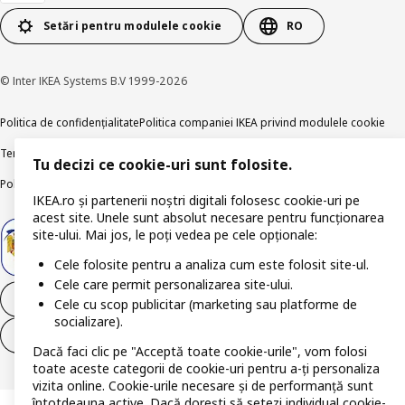
Setări pentru modulele cookie
RO
© Inter IKEA Systems B.V 1999-2026
Politica de confidențialitate
Politica companiei IKEA privind modulele cookie
Termeni și Condiții
Informații despre IKEA Romania
Tu decizi ce cookie-uri sunt folosite.
Politica de publicare responsabilă
Accesibilitatea digitală
IKEA.ro și partenerii noștri digitali folosesc cookie-uri pe
acest site. Unele sunt absolut necesare pentru funcționarea
site-ului. Mai jos, le poți vedea pe cele opționale:
Cele folosite pentru a analiza cum este folosit site-ul.
Cele care permit personalizarea site-ului.
Retrage-te din contract
Cele cu scop publicitar (marketing sau platforme de
socializare).
Retrage-te din contract (servicii)
Dacă faci clic pe "Acceptă toate cookie-urile", vom folosi
toate aceste categorii de cookie-uri pentru a-ți personaliza
vizita online. Cookie-urile necesare și de performanță sunt
întotdeauna active. Dacă dorești să setezi individual cookie-