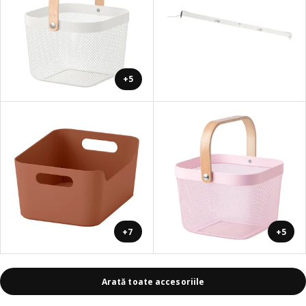
+5
+7
+5
Arată toate accesoriile