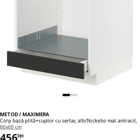
METOD / MAXIMERA
Corp bază plită+cuptor cu sertar, alb/Nickebo mat antracit,
60x60 cm
Preț 456lei
456
lei