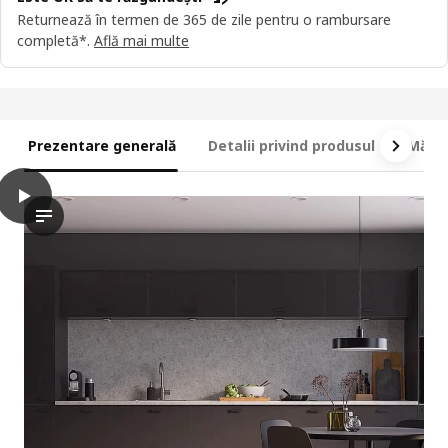
Returnează în termen de 365 de zile pentru o rambursare
completă*.
Află mai multe
Prezentare generală
Detalii privind produsul
Măsur
play
METOD / MAXIMERA Corp bază plită+cuptor cu sertar, alb/Nicke
În acest videoclip, o scenă de bucătărie este prezentată cu acc