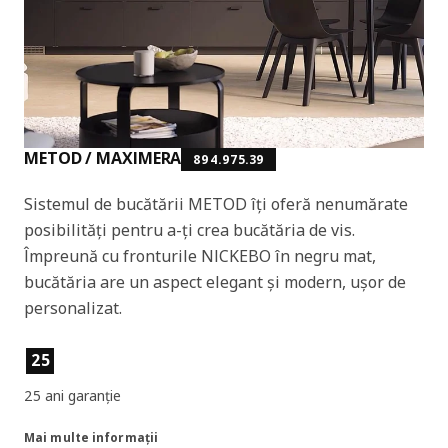
METOD / MAXIMERA
894.975.39
Sistemul de bucătării METOD îți oferă nenumărate
posibilități pentru a-ți crea bucătăria de vis.
Împreună cu fronturile NICKEBO în negru mat,
bucătăria are un aspect elegant și modern, ușor de
personalizat.
Caracteristicile produselor
25
25 ani garanție
Mai multe informații