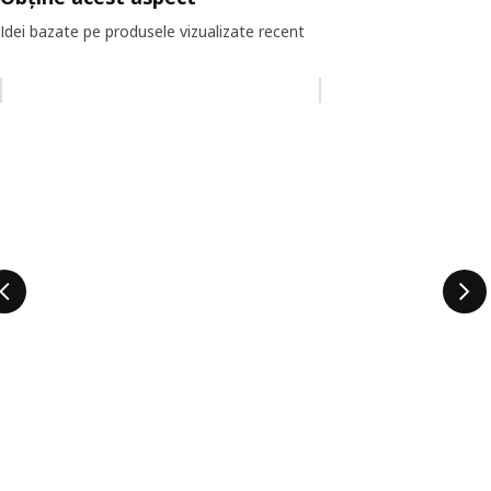
Idei bazate pe produsele vizualizate recent
Omiteți lista