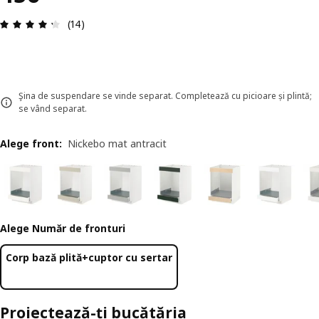
Prezentare generală: 4.3 din 5 stele Total recenzi
(14)
Şina de suspendare se vinde separat. Completează cu picioare și plintă;
se vând separat.
Alege front
:
Nickebo mat antracit
Alege Număr de fronturi
Corp bază plită+cuptor cu sertar
Proiectează-ți bucătăria