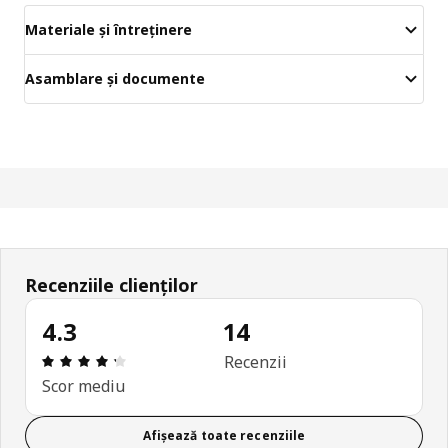
Materiale și întreținere
Asamblare și documente
Recenziile clienților
4.3
14
Prezentare generală: 4.3 din 5 stele Total recenzii
Recenzii
Scor mediu
Afișează toate recenziile