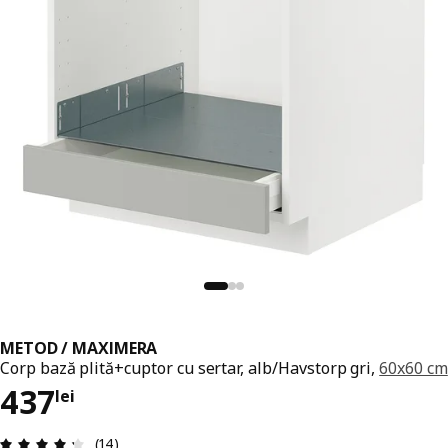
METOD / MAXIMERA
Corp bază plită+cuptor cu sertar, alb/Havstorp gri,
60x60 cm
Preț 437lei
437
lei
Prezentare generală: 4.3 din 5 stele Total recenzi
(14)