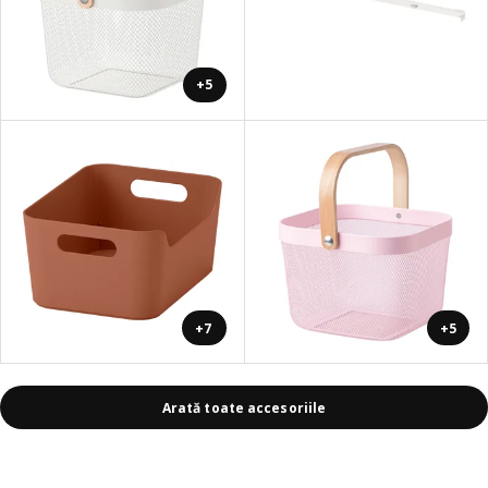
+5
+7
+5
Arată toate accesoriile