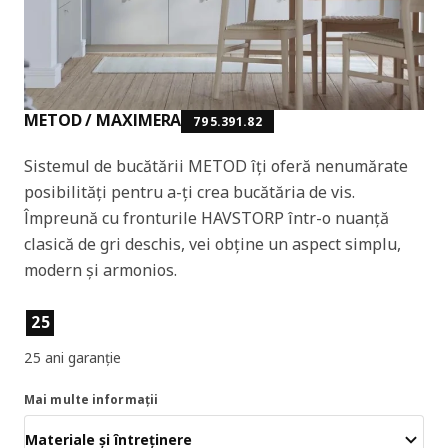
METOD / MAXIMERA
795.391.82
Sistemul de bucătării METOD îți oferă nenumărate
posibilități pentru a-ți crea bucătăria de vis.
Împreună cu fronturile HAVSTORP într-o nuanță
clasică de gri deschis, vei obține un aspect simplu,
modern și armonios.
Caracteristicile produselor
25
25 ani garanție
Mai multe informații
Materiale și întreținere