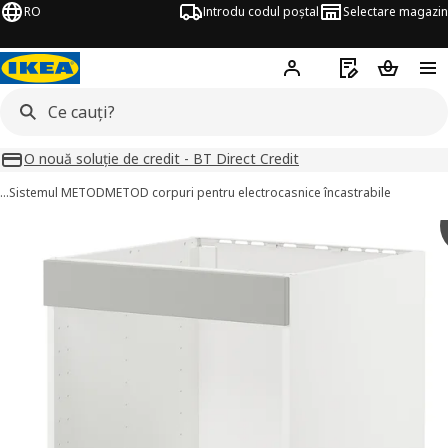
RO
Introdu codul poștal
Selectare magazin
Hej!
Autentifică-te
Listă de cumpăr
Coșul de
O nouă soluție de credit - BT Direct Credit
…
Sistemul METOD
METOD corpuri pentru electrocasnice încastrabile
METOD / MAXIMERA imagini
imaginile