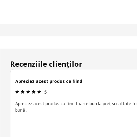
Recenziile clienților
Apreciez acest produs ca fiind
Prezentare generală: 5 din 5 stele
5
Apreciez acest produs ca fiind foarte bun la preț si calitate f
bună .