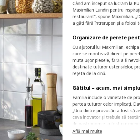
Când am început să lucrăm la KUN
Maximilian Lundin pentru inspirați
restaurant”, spune Maximilian. „D
a găti fără întreruperi și a folosi 
Organizare de perete pent
Cu ajutorul lui Maximilian, echipa
care se montează direct pe peret
muta ușor piesele, fără a fi nevoi
destinate tuturor ustensilelor, pr
rețeta de la cină.
Gătitul – acum, mai simpl
Familia include o varietate de pro
partea tuturor celor implicați. Da
„Una dintre provocări a fost să a
ceva inovator și trebuie să testăm
de gastronomie, a fost o experien
oamenilor ─ mediul în care se pr
Află mai multe
ambiționat să se asigure că prod