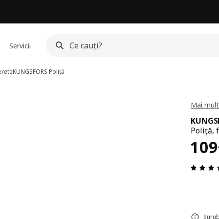
Servicii
erete
KUNGSFORS
Poliţă
Mai mult
KUNGS
Poliţă, 
Pre
109
Șurub