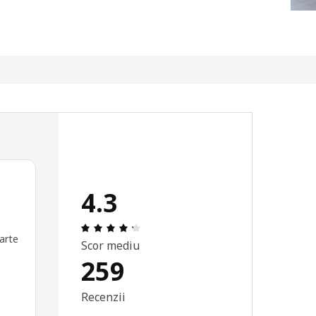
4.3
Prezentare generală: 4.3 din 5 stele To
oarte
Scor mediu
259
Recenzii