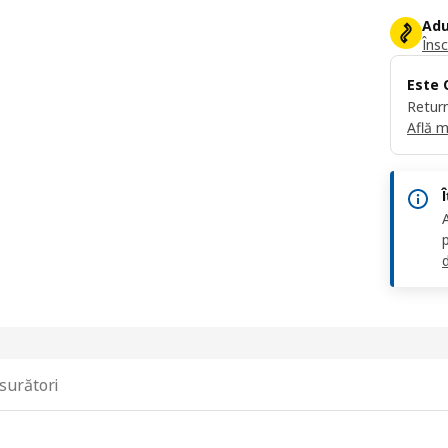
Adu
Însc
Este 
Return
Află m
d
surători