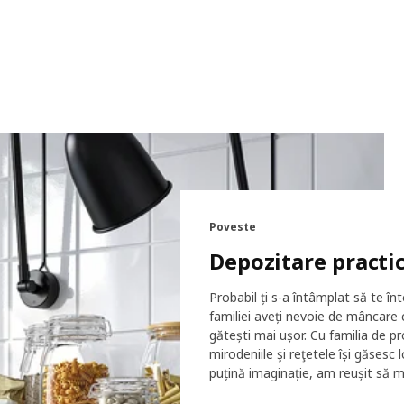
Poveste
Depozitare practi
Probabil ți s-a întâmplat să te înt
familiei aveți nevoie de mâncare 
gătești mai ușor. Cu familia de 
mirodeniile şi reţetele își găsesc 
puțină imaginație, am reușit să m