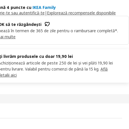
nă 4 puncte cu
IKEA Family
rie-te sau autentifică-te
|
Explorează recompensele disponibile
OK să te răzgândești
ează în termen de 365 de zile pentru o rambursare completă*.
ai multe
Îți livrăm produsele cu doar 19,90 lei
Achiziționează articole de peste 250 de lei și vei plăti 19,90 lei
pentru livrare. Valabil pentru comenzi de până la 15 kg.
Află
etalii aici