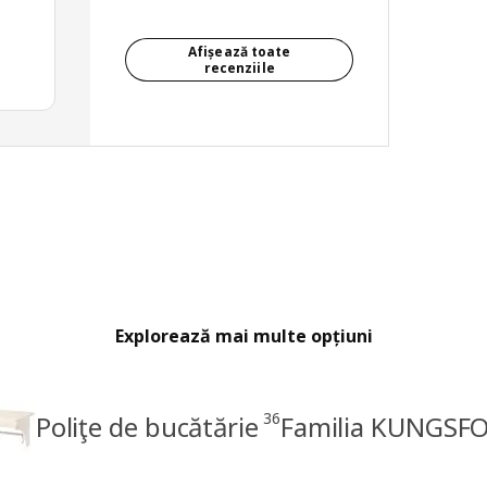
Afișează toate
recenziile
Explorează mai multe opțiuni
36
Poliţe de bucătărie
Familia KUNGSF