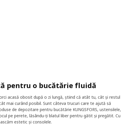
că pentru o bucătărie fluidă
orci acasă obosit după o zi lungă, știind că atât tu, cât și restul
cât mai curând posibil. Sunt câteva trucuri care te ajută să
produse de depozitare pentru bucătărie KUNGSFORS, ustensilele,
locul pe perete, lăsându-ți blatul liber pentru gătit și pregătit. Cu
ascăm estetic și consolele.