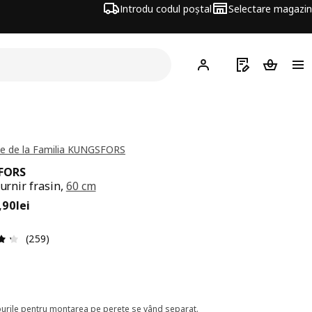
Introdu codul poștal
Selectare magazin
Hej!
Autentifică-te
Listă de cumpăr
Coșul de
e de la Familia KUNGSFORS
FORS
furnir frasin,
60 cm
ț 109,90lei
,
90
lei
Prezentare generală: 4.3 din 5 stele Total recenzii: 259
(259)
urile pentru montarea pe perete se vând separat.