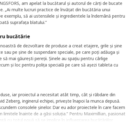
GSFORS, am apelat la bucătarul și autorul de cărți de bucate
e. „Ai multe lucruri practice de învățat din bucătăria unui
e exemplu, să ai ustensilele și ingredientele la îndemână pentru
toată suprafața blatului.”
ru bucătărie
 noastră de dezvoltare de produse a creat etajere, grile și șine
e sau pe șine de suspendare speciale, pe care poți adăuga și
e să mai găurești pereții. Șinele au spațiu pentru cârlige
ecum și loc pentru polița specială pe care să așezi tableta cu
u
duse, iar proiectul a necesitat atât timp, cât și răbdare din
vid Zeberg, inginerul echipei, privește înapoi la munca depusă.
scundem consolele șinelor. Dar eu ador proiectele în care facem
 limitele înainte de a găsi soluția.” Pentru Maximillian, pasionat
ță cu totul nouă să se implice în influențarea bucătăriilor
epară mâncarea. „Partea bună a fost că toată echipa s-a
usele KUNGSFORS chiar fac gătitul mai ușor”, mărturisește