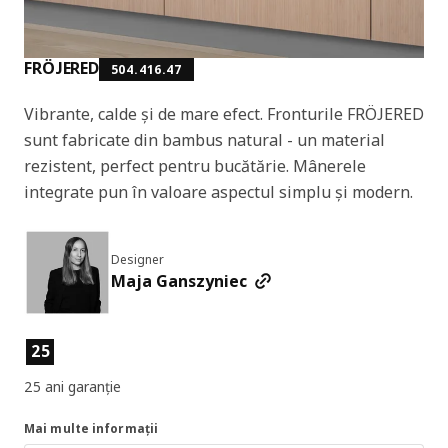
FRÖJERED
504.416.47
Vibrante, calde și de mare efect. Fronturile FRÖJERED
sunt fabricate din bambus natural - un material
rezistent, perfect pentru bucătărie. Mânerele
integrate pun în valoare aspectul simplu și modern.
Designer
Maja Ganszyniec
Caracteristicile produselor
25
25 ani garanție
Mai multe informații