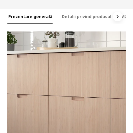
Prezentare generală
Detalii privind produsul
Măsur