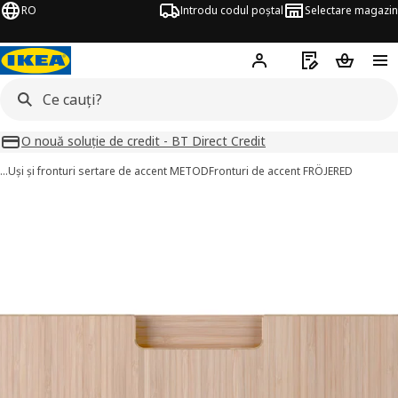
RO
Introdu codul poștal
Selectare magazin
Hej!
Autentifică-te
Listă de cumpăr
Coșul de
O nouă soluție de credit - BT Direct Credit
…
Uși și fronturi sertare de accent METOD
Fronturi de accent FRÖJERED
FRÖJERED imagini
imaginile