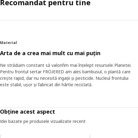
Recomandat pentru tine
Material
Arta de a crea mai mult cu mai puțin
Ne străduim constant să valorifim mai înțelept resursele Planetei.
Pentru frontul sertar FRÖJERED am ales bambusul, o plantă care
crește rapid, dar nu necesită irigații și pesticide. Nucleul frontului
este stabil, ușor și fabricat din hârtie reciclată.
Obține acest aspect
Idei bazate pe produsele vizualizate recent
Omiteți lista