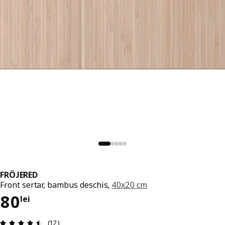
FRÖJERED
Front sertar, bambus deschis,
40x20 cm
Preț 80lei
80
lei
Prezentare generală: 4.5 din 5 stele Total recenzi
(12)