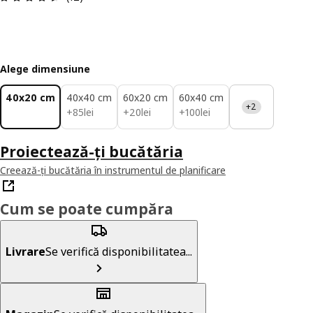
Alege dimensiune
40x20 cm
40x40 cm
60x20 cm
60x40 cm
+2
85lei
20lei
100lei
+
85
lei
+
20
lei
+
100
lei
Proiectează-ți bucătăria
Creează-ți bucătăria în instrumentul de planificare
Cum se poate cumpăra
Livrare
Se verifică disponibilitatea...