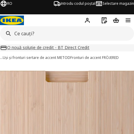
RO
Introdu codul poștal
Selectare magazin
Hej!
Autentifică-te
Listă de cumpăr
Coșul de
O nouă soluție de credit - BT Direct Credit
…
Uși și fronturi sertare de accent METOD
Fronturi de accent FRÖJERED
FRÖJERED imagini
imaginile