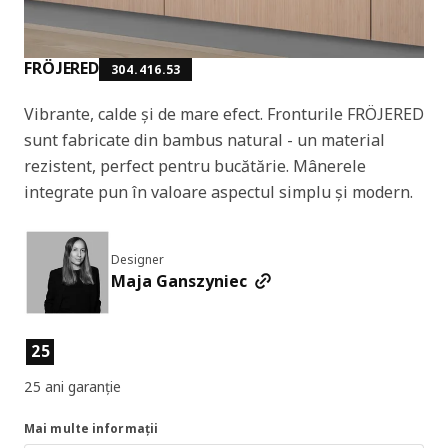
FRÖJERED
304.416.53
Vibrante, calde și de mare efect. Fronturile FRÖJERED
sunt fabricate din bambus natural - un material
rezistent, perfect pentru bucătărie. Mânerele
integrate pun în valoare aspectul simplu și modern.
Designer
Maja Ganszyniec
Caracteristicile produselor
25
25 ani garanție
Mai multe informații