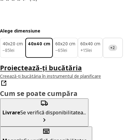
Alege dimensiune
40x20 cm
40x40 cm
60x20 cm
60x40 cm
+2
85lei
65lei
15lei
−
85
lei
−
65
lei
+
15
lei
Proiectează-ți bucătăria
Creează-ți bucătăria în instrumentul de planificare
Cum se poate cumpăra
Livrare
Se verifică disponibilitatea...