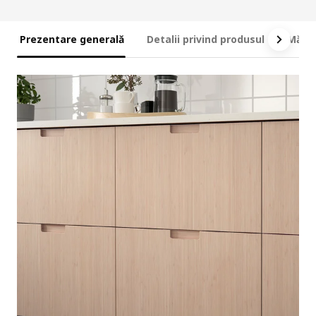
Prezentare generală
Detalii privind produsul
Măsur