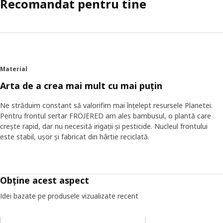
Recomandat pentru tine
Material
Arta de a crea mai mult cu mai puțin
Ne străduim constant să valorifim mai înțelept resursele Planetei.
Pentru frontul sertar FRÖJERED am ales bambusul, o plantă care
crește rapid, dar nu necesită irigații și pesticide. Nucleul frontului
este stabil, ușor și fabricat din hârtie reciclată.
Obține acest aspect
Idei bazate pe produsele vizualizate recent
Omiteți lista