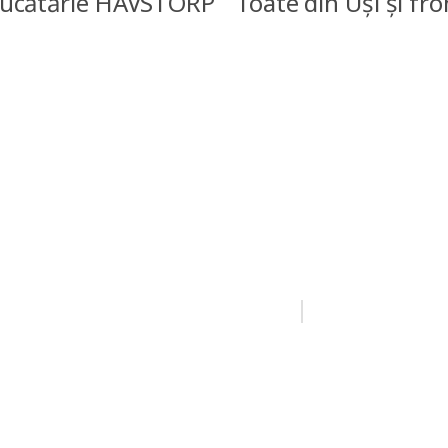
bucătărie HAVSTORP
Toate din Uși și f