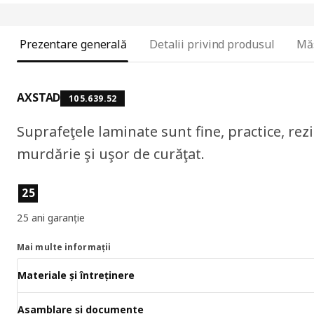
Prezentare generală
Detalii privind produsul
Mă
AXSTAD
105.639.52
Suprafeţele laminate sunt fine, practice, rez
murdărie şi uşor de curăţat.
Caracteristicile produselor
25
25 ani garanție
Mai multe informații
Materiale și întreținere
Asamblare și documente