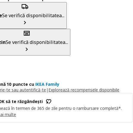
e
Se verifică disponibilitatea...
in
Se verifică disponibilitatea...
nă 10 puncte cu
IKEA Family
rie-te sau autentifică-te
|
Explorează recompensele disponibile
OK să te răzgândești
ează în termen de 365 de zile pentru o rambursare completă*.
ai multe