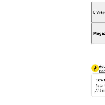
Livrar
Magaz
Adu
Însc
Este 
Return
Află m