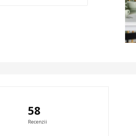
58
re generală: 4.4 din 5 stele Total recenzii: 58
Recenzii