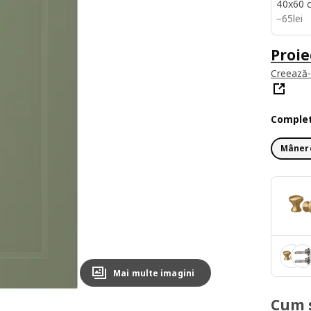
40x60 
65lei
−
65
lei
Proie
Creează-ț
Complet
Mânere
Mai multe imagini
Cum 