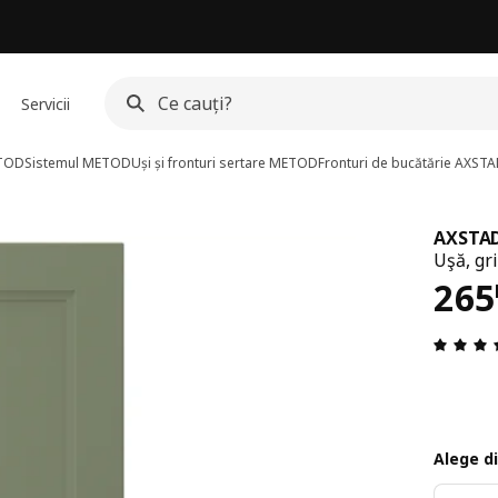
Servicii
ETOD
Sistemul METOD
Uși și fronturi sertare METOD
Fronturi de bucătărie AXST
AXSTA
Uşă, gr
Pre
265
Alege d