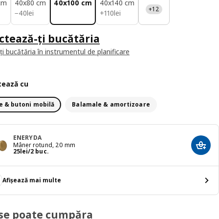
cm
40x80 cm
40x100 cm
40x140 cm
+12
40lei
110lei
−
40
lei
+
110
lei
ctează-ți bucătăria
i bucătăria în instrumentul de planificare
ează cu
 & butoni mobilă
Balamale & amortizoare
ENERYDA
Mâner rotund, 20 mm
Adaug
Preț 25lei/2 buc.
25
lei
/2 buc.
Afișează mai multe
se poate cumpăra