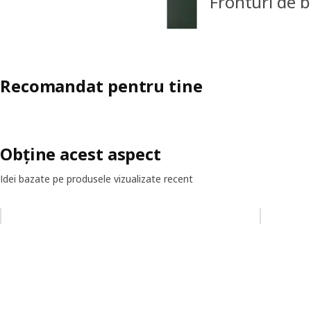
Fronturi de 
Recomandat pentru tine
Obține acest aspect
Idei bazate pe produsele vizualizate recent
Omiteți lista