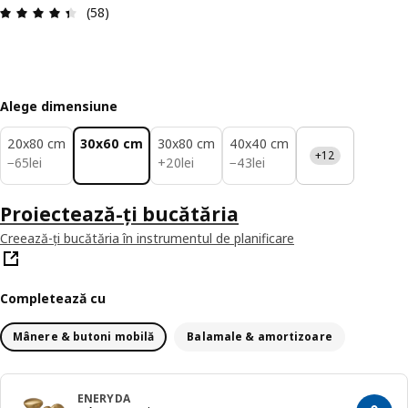
Prezentare generală: 4.4 din 5 stele Total recenz
(58)
Alege dimensiune
20x80 cm
30x60 cm
30x80 cm
40x40 cm
+12
65lei
20lei
43lei
−
65
lei
+
20
lei
−
43
lei
Proiectează-ți bucătăria
Creează-ți bucătăria în instrumentul de planificare
Completează cu
Mânere & butoni mobilă
Balamale & amortizoare
ENERYDA