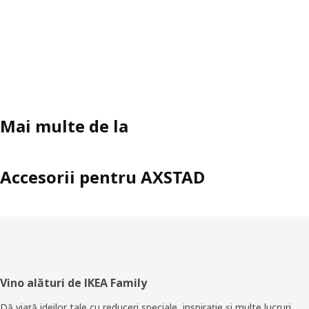
Mai multe de la
Accesorii pentru AXSTAD
Subsol
Vino alături de IKEA Family
Dă viaţă ideilor tale cu reduceri speciale, inspiraţie şi multe lucruri