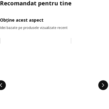
Recomandat pentru tine
Obține acest aspect
Idei bazate pe produsele vizualizate recent
Omiteți lista