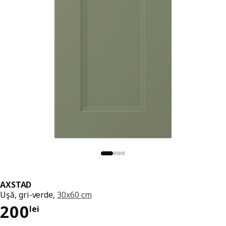
AXSTAD
Uşă, gri-verde,
30x60 cm
Preț 200lei
200
lei