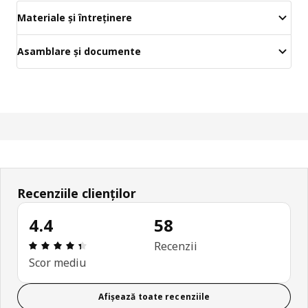
Materiale și întreținere
Asamblare și documente
Recenziile clienților
4.4
58
Prezentare generală: 4.4 din 5 stele Total recenzii
Recenzii
Scor mediu
Afișează toate recenziile