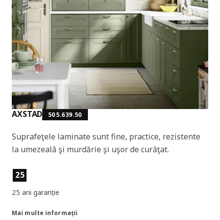
AXSTAD
505.639.50
Suprafeţele laminate sunt fine, practice, rezistente
la umezeală şi murdărie şi uşor de curăţat.
Caracteristicile produselor
25
25 ani garanție
Mai multe informații