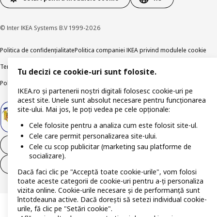
© Inter IKEA Systems B.V 1999-2026
Politica de confidențialitate
Politica companiei IKEA privind modulele cookie
Termeni și Condiții
Informații despre IKEA Romania
Tu decizi ce cookie-uri sunt folosite.
Politica de publicare responsabilă
Accesibilitatea digitală
IKEA.ro și partenerii noștri digitali folosesc cookie-uri pe
acest site. Unele sunt absolut necesare pentru funcționarea
site-ului. Mai jos, le poți vedea pe cele opționale:
Cele folosite pentru a analiza cum este folosit site-ul.
Cele care permit personalizarea site-ului.
Retrage-te din contract
Cele cu scop publicitar (marketing sau platforme de
socializare).
Retrage-te din contract (servicii)
Dacă faci clic pe "Acceptă toate cookie-urile", vom folosi
toate aceste categorii de cookie-uri pentru a-ți personaliza
vizita online. Cookie-urile necesare și de performanță sunt
întotdeauna active. Dacă dorești să setezi individual cookie-
urile, fă clic pe "Setări cookie".