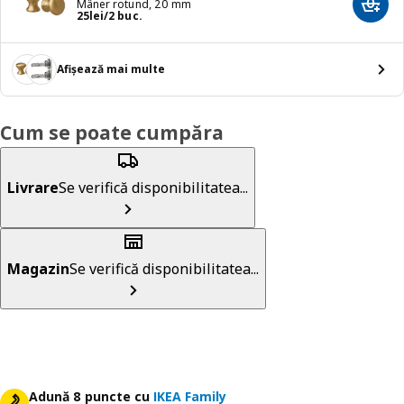
Mâner rotund, 20 mm
Adaug
Preț 25lei/2 buc.
25
lei
/2 buc.
Afișează mai multe
Cum se poate cumpăra
Livrare
Se verifică disponibilitatea...
Magazin
Se verifică disponibilitatea...
Adună 8 puncte cu
IKEA Family