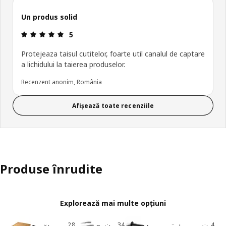
Un produs solid
Prezentare generală: 5 din 5 stele
5
Protejeaza taisul cutitelor, foarte util canalul de captare
a lichidului la taierea produselor.
Recenzent anonim, România
Afișează toate recenziile
Produse înrudite
Explorează mai multe opțiuni
28
34
4