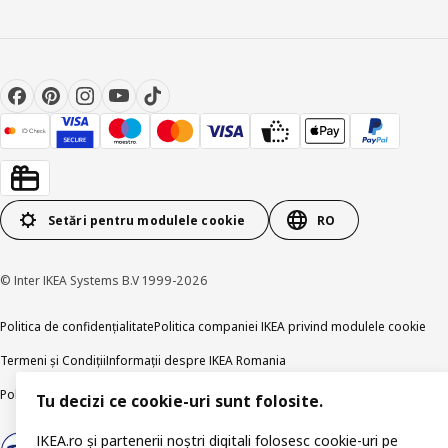
Setări pentru modulele cookie
RO
© Inter IKEA Systems B.V 1999-2026
Politica de confidențialitate
Politica companiei IKEA privind modulele cookie
Termeni și Condiții
Informații despre IKEA Romania
Politica de publicare responsabilă
Accesibilitatea digitală
Tu decizi ce cookie-uri sunt folosite.
IKEA.ro și partenerii noștri digitali folosesc cookie-uri pe