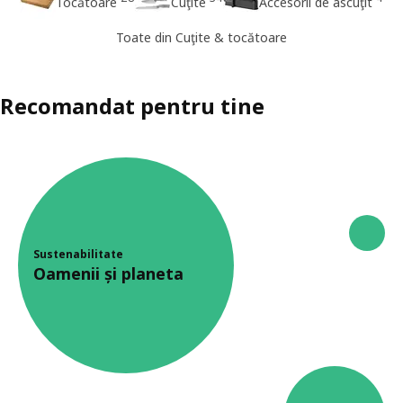
Tocătoare
Cuţite
Accesorii de ascuţit
Toate din Cuţite & tocătoare
Recomandat pentru tine
Sustenabilitate
Oamenii și planeta