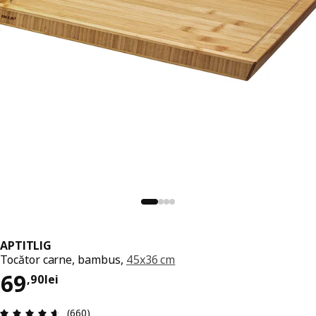
APTITLIG
Tocător carne, bambus,
45x36 cm
Preț 69,90lei
69
,
90
lei
Prezentare generală: 4.6 din 5 stele Total recenz
(660)