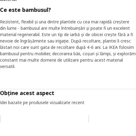
Ce este bambusul?
Rezistent, flexibil și una dintre plantele cu cea mai rapidă creștere
din lume - bambusul are multe întrebuințări și poate fi un excelent
material regenerabil. Este un tip de iarbă și de obicei crește fără a fi
nevoie de îngrășăminte sau irigație. După recoltare, plantei îi cresc
lăstari noi care sunt gata de recoltare după 4-6 ani. La IKEA folosim
bambusul pentru mobilier, decorarea băii, coșuri și lămpi, și explorăm
constant mai multe domenii de utilizare pentru acest material
versatil.
Obține acest aspect
Idei bazate pe produsele vizualizate recent
Omiteți lista