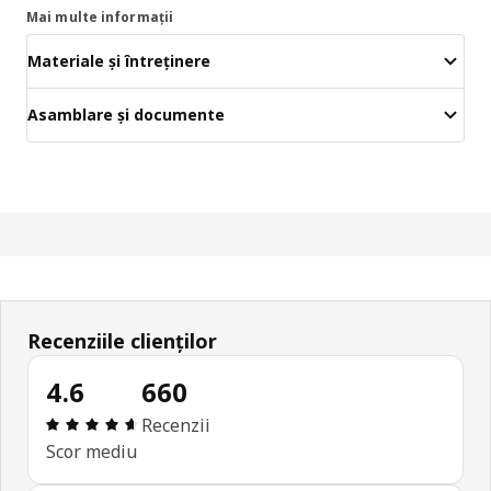
Mai multe informații
Materiale și întreținere
Asamblare și documente
Recenziile clienților
4.6
660
Prezentare generală: 4.6 din 5 stele Total recenzi
Recenzii
Scor mediu