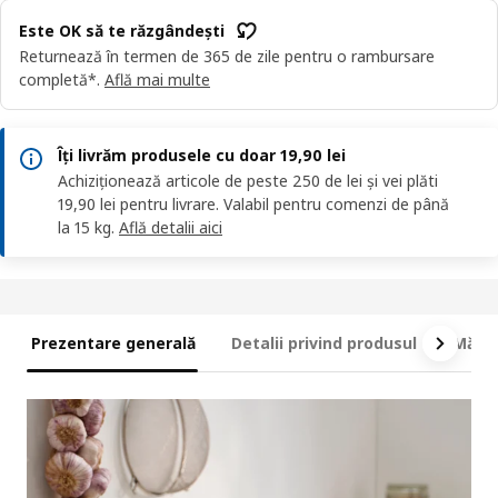
Este OK să te răzgândești
Returnează în termen de 365 de zile pentru o rambursare
completă*.
Află mai multe
Îți livrăm produsele cu doar 19,90 lei
Achiziționează articole de peste 250 de lei și vei plăti
19,90 lei pentru livrare. Valabil pentru comenzi de până
la 15 kg.
Află detalii aici
Prezentare generală
Detalii privind produsul
Măsur