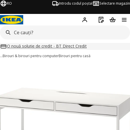
RO
Introdu codul poștal
Selectare magazin
Hej!
Autentifică-te
Listă de cumpăr
Coșul de
O nouă soluție de credit - BT Direct Credit
…
Birouri & birouri pentru computer
Birouri pentru casă
LEX imagini
imaginile