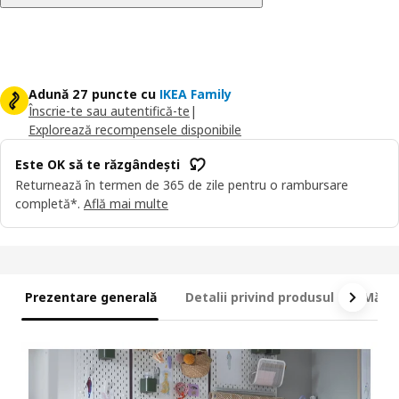
Adună 27 puncte cu
IKEA Family
Înscrie-te sau autentifică-te
|
Explorează recompensele disponibile
Este OK să te răzgândești
Returnează în termen de 365 de zile pentru o rambursare
completă*.
Află mai multe
Prezentare generală
Detalii privind produsul
Măsur