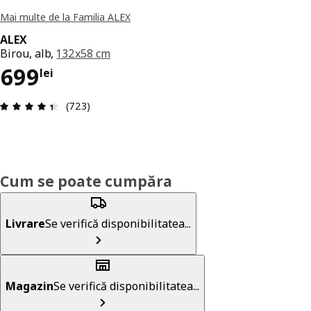
Mai multe de la Familia ALEX
ALEX
Birou, alb,
132x58 cm
Preț 699lei
699
lei
Prezentare generală: 4.4 din 5 stele Total recenz
(723)
Cum se poate cumpăra
Livrare
Se verifică disponibilitatea...
Magazin
Se verifică disponibilitatea...