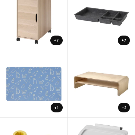
+7
+7
+1
+2