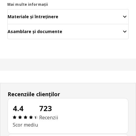
Mai multe informații
Materiale și întreținere
Asamblare și documente
Recenziile clienților
4.4
723
Prezentare generală: 4.4 din 5 stele Total recenzi
Recenzii
Scor mediu