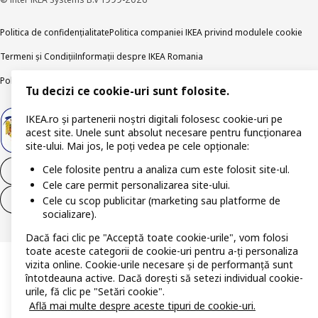
Politica de confidențialitate
Politica companiei IKEA privind modulele cookie
Termeni și Condiții
Informații despre IKEA Romania
Politica de publicare responsabilă
Accesibilitatea digitală
Tu decizi ce cookie-uri sunt folosite.
IKEA.ro și partenerii noștri digitali folosesc cookie-uri pe
acest site. Unele sunt absolut necesare pentru funcționarea
site-ului. Mai jos, le poți vedea pe cele opționale:
Cele folosite pentru a analiza cum este folosit site-ul.
Retrage-te din contract
Cele care permit personalizarea site-ului.
Retrage-te din contract (servicii)
Cele cu scop publicitar (marketing sau platforme de
socializare).
Dacă faci clic pe "Acceptă toate cookie-urile", vom folosi
toate aceste categorii de cookie-uri pentru a-ți personaliza
vizita online. Cookie-urile necesare și de performanță sunt
întotdeauna active. Dacă dorești să setezi individual cookie-
urile, fă clic pe "Setări cookie".
Află mai multe despre aceste tipuri de cookie-uri.