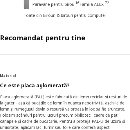
16
72
Paravane pentru birou
Familia ALEX
Toate din Birouri & birouri pentru computer
Recomandat pentru tine
Material
Ce este placa aglomerată?
Placa aglomerată (PAL) este fabricată din lemn reciclat și resturi de
la gater - așa că bucățile de lemn în nuanța nepotrivită, așchiile de
lemn și rumegușul devin o resursă valoroasă în loc să fie aruncate.
Folosim scânduri pentru lucruri precum biblioteci, cadre de pat,
canapele și cadre de bucătărie. Pentru a proteja PAL-ul de uzură și
umiditate, aplicăm lac, furnir sau folie care conferă aspect