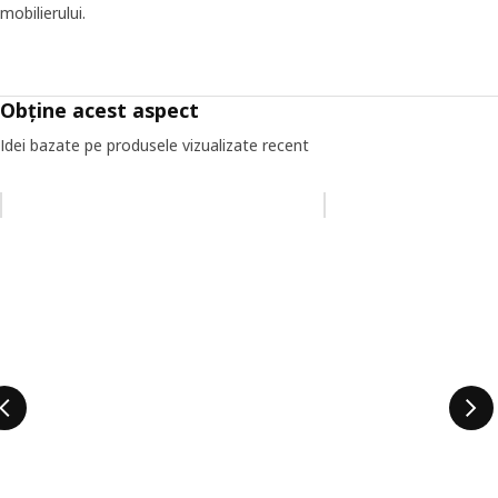
mobilierului.
Obține acest aspect
Idei bazate pe produsele vizualizate recent
Omiteți lista