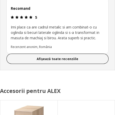
Recomand
Prezentare generală: 5 din 5 stele
5
Imi place ca are cadrul metalic si am combinat-o cu
oglinda si becuri laterale oglinda si s-a transformat in
masuta de machiaj si birou. Arata superb si practic.
Recenzent anonim, România
Afișează toate recenziile
Accesorii pentru ALEX