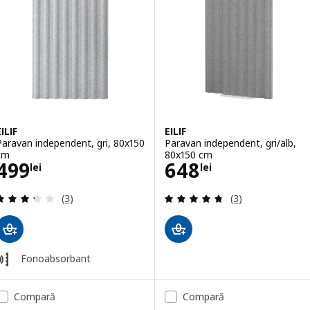
EILIF
EILIF
Paravan independent, gri, 80x150
Paravan independent, gri/alb,
cm
80x150 cm
Preţ 499lei
Preţ 648lei
499
648
lei
lei
Evaluare: 3.3 din 5 stele. Total recenzii:
Evaluare: 4.7 din
(3)
(3)
Fonoabsorbant
Compară
Compară