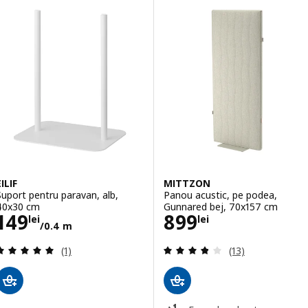
EILIF
MITTZON
Suport pentru paravan, alb,
Panou acustic, pe podea,
40x30 cm
Gunnared bej, 70x157 cm
Preţ 149lei/0.4 m
Preţ 899lei
149
899
lei
lei
/0.4 m
Evaluare: 5 din 5 stele. Total recenzii:
Evaluare: 3.8 din 
(1)
(13)