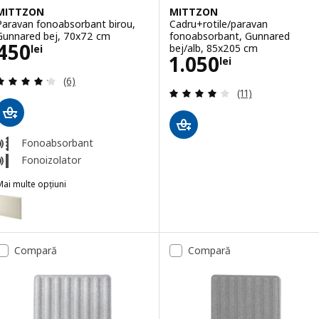
MITTZON
MITTZON
Paravan fonoabsorbant birou,
Cadru+rotile/paravan
Gunnared bej, 70x72 cm
fonoabsorbant, Gunnared
Preţ 450lei
450
bej/alb, 85x205 cm
lei
Preţ 1050lei
1.050
lei
Evaluare: 4.2 din 5 stele. Total recenzii:
(6)
Evaluare: 4.1 din 
(11)
Fonoabsorbant
Fonoizolator
ai multe opțiuni
MITTZON
Opțiune: MITTZON, Paravan fonoabsorbant birou, Gunnared bej, 90
Compară
Compară