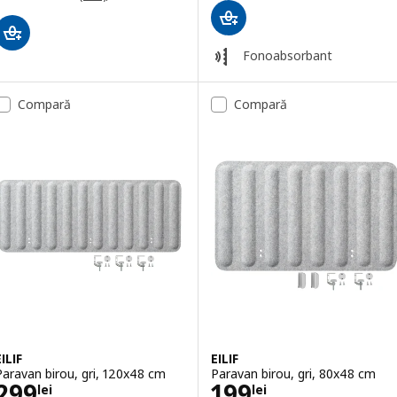
Fonoabsorbant
Compară
Compară
EILIF
EILIF
Paravan birou, gri, 120x48 cm
Paravan birou, gri, 80x48 cm
Preţ 299lei
Preţ 199lei
299
199
lei
lei