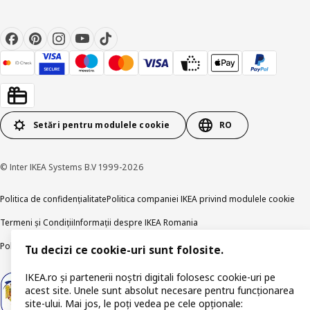
Setări pentru modulele cookie
RO
© Inter IKEA Systems B.V 1999-2026
Politica de confidențialitate
Politica companiei IKEA privind modulele cookie
Termeni și Condiții
Informații despre IKEA Romania
Politica de publicare responsabilă
Accesibilitatea digitală
Tu decizi ce cookie-uri sunt folosite.
IKEA.ro și partenerii noștri digitali folosesc cookie-uri pe
acest site. Unele sunt absolut necesare pentru funcționarea
site-ului. Mai jos, le poți vedea pe cele opționale: