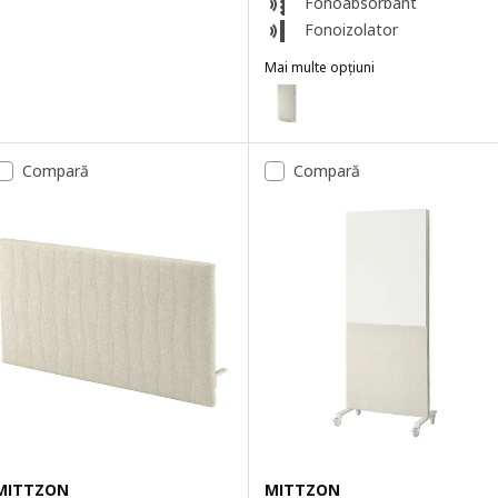
Fonoabsorbant
Fonoizolator
Mai multe opțiuni
MITTZON
Opțiune: MITTZON, Panou acust
Compară
Compară
MITTZON
MITTZON