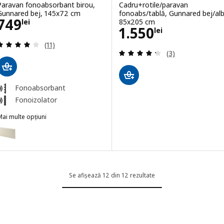
Paravan fonoabsorbant birou,
Cadru+rotile/paravan
Gunnared bej, 145x72 cm
fonoabs/tablă, Gunnared bej/alb
Preţ 749lei
749
85x205 cm
lei
Preţ 1550lei
1.550
lei
Evaluare: 4.1 din 5 stele. Total recenzii:
(11)
Evaluare: 4.3 din
(3)
Fonoabsorbant
Fonoizolator
ai multe opțiuni
MITTZON
Opțiune: MITTZON, Paravan fonoabsorbant birou, Gunnared bej, 16
Opțiune: MITTZON, Paravan fonoabsorbant birou, Gunnared bej, 12
Se afișează 12 din 12 rezultate