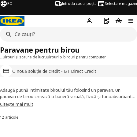
RO
Introdu codul poștal
Selectare magazin
Hej!
Autentifică-te
Listă de cumpăr
Coșul de
Paravane pentru birou
…
Birouri și scaune de lucru
Birouri & birouri pentru computer
O nouă soluție de credit - BT Direct Credit
Adaugă puțină intimitate biroului tău folosind un paravan. Un
paravan de birou creează o barieră vizuală, fizică și fonoabsorbantă,
care conferă un aspect îngrijit zonei tale retrase de lucru și locului de
Citește mai mult
muncă. Obții imediat o zonă liniștită în care poți lucra netulburat —
acasă și la birou.
12 articole
Sortează și filtrează