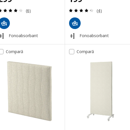
Evaluare: 4.2 din 5 stele. Total recenzii:
Evaluare: 4.3 din
(6)
(4)
Fonoabsorbant
Fonoabsorbant
Compară
Compară