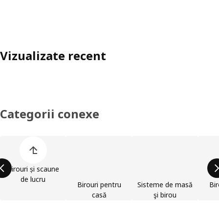
Vizualizate recent
Categorii conexe
Omite lista de categorii de produse
Birouri și scaune
de lucru
Birouri pentru
Sisteme de masă
Bir
casă
şi birou