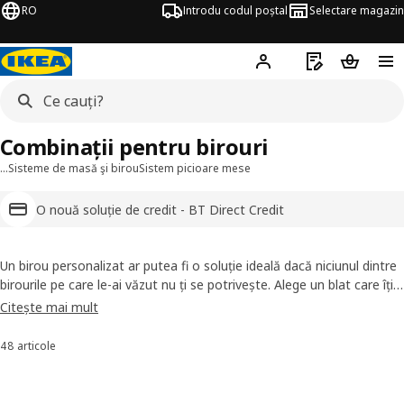
RO
Introdu codul poștal
Selectare magazin
Hej!
Autentifică-te
Listă de cumpăr
Coșul de
Combinații pentru birouri
…
Sisteme de masă şi birou
Sistem picioare mese
O nouă soluție de credit - BT Direct Credit
Un birou personalizat ar putea fi o soluție ideală dacă niciunul dintre
birourile pe care le-ai văzut nu ți se potrivește. Alege un blat care îți
place, apoi alege picioarele, adaugă un corp cu sertare, dacă vrei și...
Citește mai mult
voilà! Ai creat un loc unde îți va plăcea să lucrezi.
48 articole
Sortează și filtrează