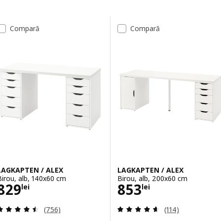
Sari la rezultate
Lista de rezultate
Compară
Compară
LAGKAPTEN / ALEX
LAGKAPTEN / ALEX
Birou, alb, 140x60 cm
Birou, alb, 200x60 cm
Preţ 829lei
Preţ 853lei
829
853
lei
lei
Evaluare: 4.5 din 5 stele. Total recenzii:
Evaluare: 4.6 din
(756)
(114)