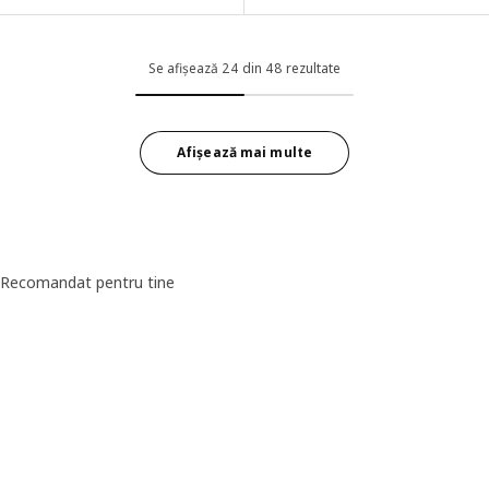
Opțiune: LAGKAPTEN / OLOV, Bir
Opțiune: LAGKAPTEN / OLOV, Birou, alb/negru, 140x60 cm
Opțiune: LAGKAPTEN / OLOV, Bi
Se afișează 24 din 48 rezultate
Afișează mai multe
Recomandat pentru tine