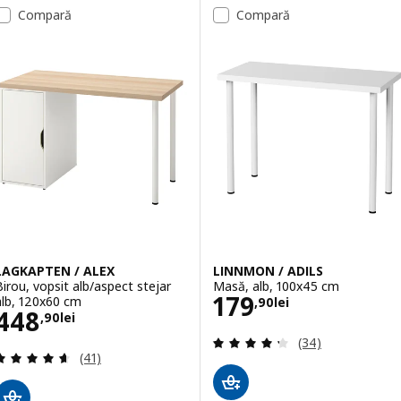
Compară
Compară
Opțiune: LINNMON / KRILLE, Biro
Opțiune: LINNMON / KRILLE, Biro
Opțiune: LINNMON / KRILLE, Bir
LAGKAPTEN / ALEX
LINNMON / ADILS
Birou, vopsit alb/aspect stejar
Masă, alb, 100x45 cm
Preţ 179,90lei
179
alb, 120x60 cm
,
90
lei
Preţ 448,90lei
448
,
90
lei
Evaluare: 4.3 din
(34)
Evaluare: 4.6 din 5 stele. Total recenzii:
(41)