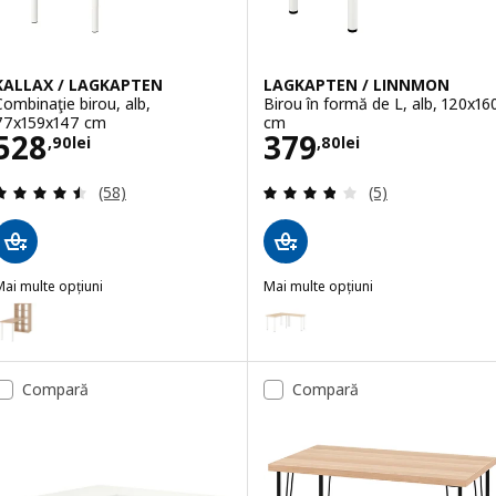
KALLAX / LAGKAPTEN
LAGKAPTEN / LINNMON
Combinaţie birou, alb,
Birou în formă de L, alb, 120x16
77x159x147 cm
cm
Preţ 528,90lei
Preţ 379,80lei
528
379
,
90
lei
,
80
lei
Evaluare: 4.5 din 5 stele. Total recenzii:
Evaluare: 3.8 din 
(58)
(5)
ai multe opțiuni
Mai multe opțiuni
ALLAX / LAGKAPTEN
LAGKAPTEN / LINNMON
pțiune: KALLAX / LAGKAPTEN, Combinaţie birou, alb/aspect stejar a
Opțiune: LAGKAPTEN / LINNMON, 
Compară
Compară