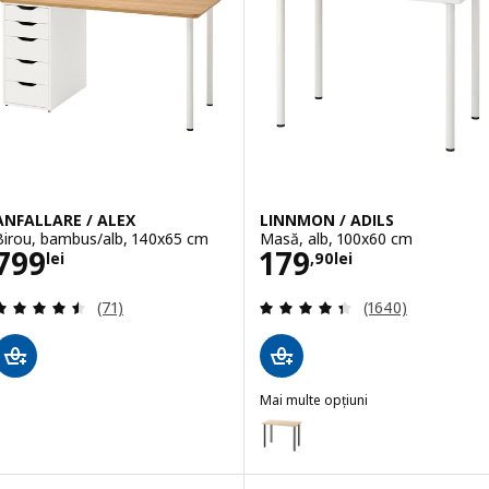
ANFALLARE / ALEX
LINNMON / ADILS
Birou, bambus/alb, 140x65 cm
Masă, alb, 100x60 cm
Preţ 799lei
Preţ 179,90lei
799
179
lei
,
90
lei
Evaluare: 4.5 din 5 stele. Total recenzii:
Evaluare: 4.4 din
(71)
(1640)
Mai multe opțiuni
LINNMON / ADILS
Opțiune: LINNMON / ADILS, Biro
Opțiune: LINNMON / ADILS, Birou