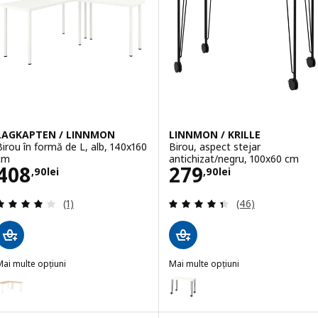
LAGKAPTEN / LINNMON
LINNMON / KRILLE
Birou în formă de L, alb, 140x160
Birou, aspect stejar
cm
antichizat/negru, 100x60 cm
Preţ 408,90lei
Preţ 279,90lei
408
279
,
90
lei
,
90
lei
Evaluare: 4 din 5 stele. Total recenzii:
Evaluare: 4.4 din
(1)
(46)
ai multe opțiuni
Mai multe opțiuni
LAGKAPTEN / LINNMON
LINNMON / KRILLE
pțiune: LAGKAPTEN / LINNMON, Birou în formă de L, aspect stejar a
Opțiune: LINNMON / KRILLE, Bir
Opțiune: LINNMON / KRILLE, Biro