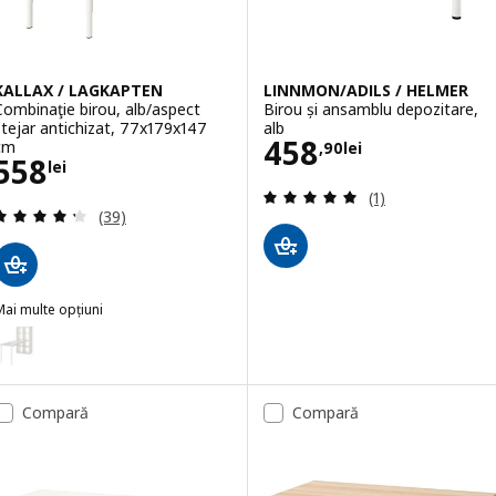
KALLAX / LAGKAPTEN
LINNMON/ADILS / HELMER
Combinaţie birou, alb/aspect
Birou și ansamblu depozitare,
stejar antichizat, 77x179x147
alb
Preţ 458,90lei
458
cm
,
90
lei
Preţ 558lei
558
lei
Evaluare: 5 din 5
(1)
Evaluare: 4.3 din 5 stele. Total recenzii:
(39)
ai multe opțiuni
ALLAX / LAGKAPTEN
Opțiune: KALLAX / LAGKAPTEN, Combinaţie birou, alb, 77x179x147 c
Compară
Compară