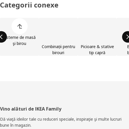
Categorii conexe
Omite lista de categorii de produse
Sisteme de masă
şi birou
Combinații pentru
Picioare & stative
B
birouri
tip capră
Subsol
Vino alături de IKEA Family
Dă viaţă ideilor tale cu reduceri speciale, inspiraţie şi multe lucruri
bune în magazin.