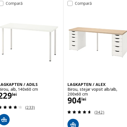
Compară
Compară
Opțiune: LINNMON / ADILS, Birou
Opțiune: LINNMON / ADILS, Mas
Opțiune: LINNMON / ADILS, Birou
LAGKAPTEN / ADILS
LAGKAPTEN / ALEX
Birou, alb, 140x60 cm
Birou, stejar vopsit alb/alb,
Preţ 229lei
229
200x60 cm
lei
Preţ 904lei
904
lei
Evaluare: 4.2 din 5 stele. Total recenzii:
(233)
Evaluare: 4.6 din
(342)