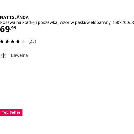
NATTSLÄNDA
Poszwa na kołdrę i poszewka, wzór w paski/wielobarwny, 150x200/
Cena 69,99
69
,
99
Recenzja: 4 z 5 gwiazdki. Łączna liczba recenzji:
(23)
Bawełna
Pomiń aukcję na liście
Top Seller