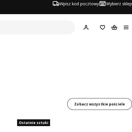
Wpisz kod pocztowy
Wybierz sklep
Hej!
Zaloguj się
Lista zakupowa
Koszyk
Zobacz wszystkie pościele
Ostatnie sztuki