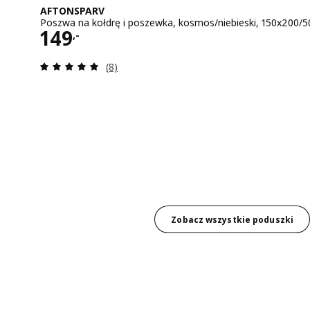
AFTONSPARV
Poszwa na kołdrę i poszewka, kosmos/niebieski, 150x200/
Cena 149,-
149
,-
Recenzja: 5 z 5 gwiazdki. Łączna liczba re
(8)
Zobacz wszystkie poduszki