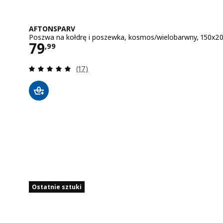
AFTONSPARV
Poszwa na kołdrę i poszewka, kosmos/wielobarwny, 150x2
Cena 79,99
79
,
99
Recenzja: 5 z 5 gwiazdki. Łączna liczba re
(17)
Ostatnie sztuki