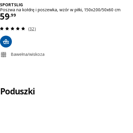
SPORTSLIG
Poszwa na kołdrę i poszewka, wzór w piłki, 150x200/50x60 cm
Cena 59,99
59
,
99
Recenzja: 4.8 z 5 gwiazdki. Łączna liczba recenzji
(32)
Bawełna/wiskoza
Poduszki
Pomiń aukcję na liście