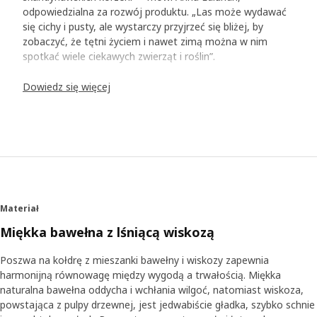
odpowiedzialna za rozwój produktu. „Las może wydawać
się cichy i pusty, ale wystarczy przyjrzeć się bliżej, by
zobaczyć, że tętni życiem i nawet zimą można w nim
spotkać wiele ciekawych zwierząt i roślin”.
Dowiedz się więcej
Świat fantazji
Kolekcja pościeli, zabawek i akcesoriów to spotkanie ze
zwierzętami typowymi dla Skandynawii. Oprócz rodziny
jeży i ich przyjaciół mamy tu białego lisa polarnego, wydrę,
rysia i wiele innych zwierząt. „Projektantka Malin
Gyllensvaan stworzyła w swoich ilustracjach fantastyczny
świat pełen ciekawych szczegółów: myszkę śpiącą w
hamaku czy myszkę w muszce. Wszystkie zwierzęta żyją
Materiał
niemal jak ludzie, więc mam nadzieję, że zainspirują dzieci i
dorosłych do wymyślenia własnych historii na dobranoc”.
Miękka bawełna z lśniącą wiskozą
Dzięki pluszakom postacie wkraczają do rzeczywistego
świata, by wziąć udział w zabawie. „Wiemy, że dzieci lubią
Poszwa na kołdrę z mieszanki bawełny i wiskozy zapewnia
realistycznie wyglądające pluszaki, dlatego włożyliśmy
harmonijną równowagę między wygodą a trwałością. Miękka
wiele wysiłku, by nadać im odpowiednie wyrazy pyszczków
naturalna bawełna oddycha i wchłania wilgoć, natomiast wiskoza,
i emocje”.
powstająca z pulpy drzewnej, jest jedwabiście gładka, szybko schnie