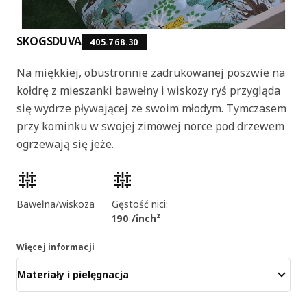
SKOGSDUVA
405.768.30
Na miękkiej, obustronnie zadrukowanej poszwie na
kołdrę z mieszanki bawełny i wiskozy ryś przygląda
się wydrze pływającej ze swoim młodym. Tymczasem
przy kominku w swojej zimowej norce pod drzewem
ogrzewają się jeże.
Cechy produktu
Bawełna/wiskoza
Gęstość nici:
190 /inch²
Więcej informacji
Materiały i pielęgnacja