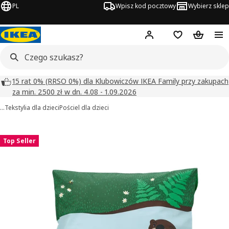
PL
Wpisz kod pocztowy
Wybierz sklep
Hej!
Zaloguj się
Lista zakupowa
Koszyk
15 rat 0% (RRSO 0%) dla Klubowiczów IKEA Family przy zakupach
za min. 2500 zł w dn. 4.08 - 1.09.2026
…
Tekstylia dla dzieci
Pościel dla dzieci
SKOGSDUVA obrazy
zdjęcia
Top Seller