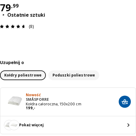
Cena 79,99
79
,
99
Ostatnie sztuki
Opinia: 4.6 na 5 gwiazdki. Recenzje ogółem: 8
(8)
Uzupełnij o
Kołdry poliestrowe
Poduszki poliestrowe
Nowość
SMÅSPORRE
Dodaj
Kołdra całoroczna, 150x200 cm
Cena 199,-
199
,
-
Pokaż więcej