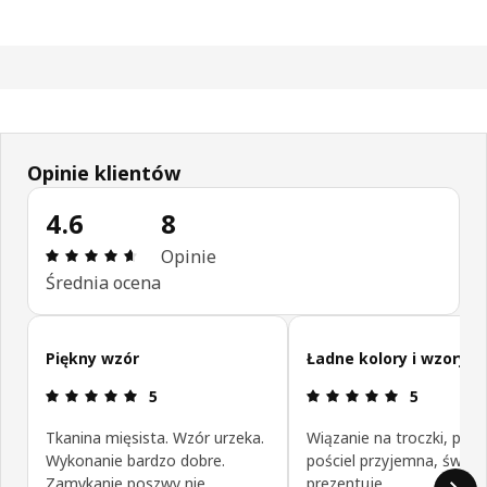
Opinie klientów
4.6
8
Opinia: 4.6 na 5 gwiazdki. Recenzje ogółem: 8
Opinie
Średnia ocena
Pomiń opinie klientów
Piękny wzór
Ładne kolory i wzory
Opinia: 5 na 5 gwiazdki.
Opinia: 5 na
5
5
Tkanina mięsista. Wzór urzeka.
Wiązanie na troczki, pol
Wykonanie bardzo dobre.
pościel przyjemna, świetn
Zamykanie poszwy nie
prezentuje