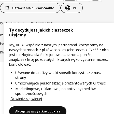
Ustawienia plików cookie
PL
© Inter IKEA Systems B.V 1999-2026
Ty decydujesz jakich ciasteczek
użyjemy
Regulaminy
Polityka prywatności
Wycofane produkty
Polityka odpowiedzialnego ujawniania informacji
My, IKEA, wspólnie z naszymi partnerami, korzystamy na
naszych stronach z plików cookies (ciasteczek). Część z nich
Dla akcjonariuszy IKEA Distribution
jest niezbędna dla funkcjonowania stron a poniżej
znajdziesz listę pozostałych, których wykorzystanie możesz
kontrolować:
Używane do analizy w jaki sposób korzystasz z naszej
strony
Umożliwiające personalizację prezentowanych Ci treści
Marketingowe, reklamowe, na potrzeby mediów
społecznościowych
Dowiedz się więcej
Akceptuj wszystkie cookies