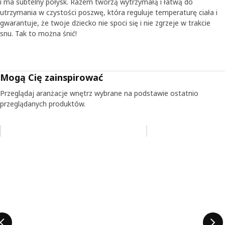
i ma subtelny połysk. Razem tworzą wytrzymałą i łatwą do
utrzymania w czystości poszwę, która reguluje temperaturę ciała i
Mięciutki jak mech
gwarantuje, że twoje dziecko nie spoci się i nie zgrzeje w trakcie
Jednym z ulubionych produktów Anny w tej kolekcji jest
snu. Tak to można śnić!
zielony dywan. „Jest miękki i przyjemny – jak leśny mech,
więc będzie idealnym miejscem do zabawy. Poduszki z
kolekcji to mięciutkie kwiaty i grzybki, które wyrastają z
dywanu”. Anna ma nadzieję, że ta seria wzbudzi
Mogą Cię zainspirować
zaciekawienie lasem i pomoże go zrozumieć. „Las jest
przecież domem dla zwierząt i roślin, dlatego tak ważne
Przeglądaj aranżacje wnętrz wybrane na podstawie ostatnio
jest, abyśmy pomagali go chronić”.
przeglądanych produktów.
Pomiń aukcję na liście