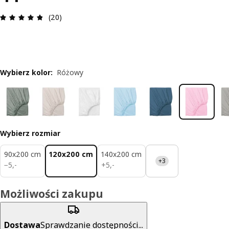
Opinia: 4.8 na 5 gwiazdki. Recenzje ogółem: 20
(20)
Wybierz kolor
:
Różowy
Wybierz rozmiar
90x200 cm
120x200 cm
140x200 cm
+3
5,-
5,-
−
5
,
-
+
5
,
-
Możliwości zakupu
Dostawa
Sprawdzanie dostępności...