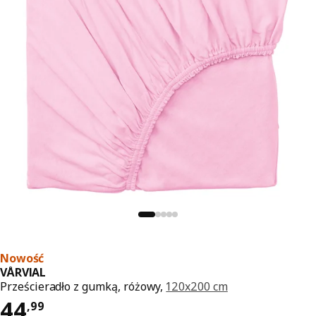
Nowość
VÅRVIAL
Prześcieradło z gumką, różowy,
120x200 cm
Cena 44,99
44
,
99