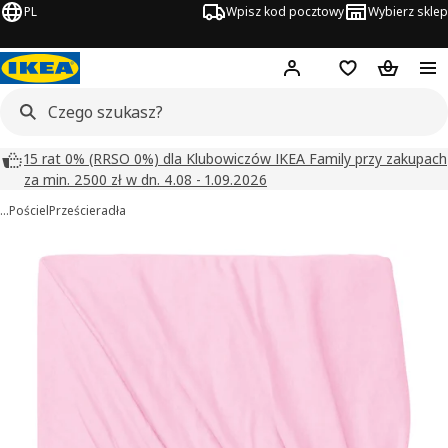
PL
Wpisz kod pocztowy
Wybierz sklep
Hej!
Zaloguj się
Lista zakupowa
Koszyk
15 rat 0% (RRSO 0%) dla Klubowiczów IKEA Family przy zakupach
za min. 2500 zł w dn. 4.08 - 1.09.2026
…
Pościel
Prześcieradła
VÅRVIAL obrazy
zdjęcia