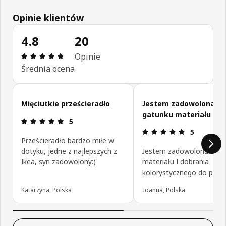
Opinie klientów
4.8
20
Opinia: 4.8 na 5 gwiazdki. Recenzje ogółem: 20
Opinie
Średnia ocena
Pomiń opinie klientów
Mięciutkie prześcieradło
Jestem zadowolona z
gatunku materiału
Opinia: 5 na 5 gwiazdki.
5
Opinia: 5 na
5
Prześcieradło bardzo miłe w
dotyku, jedne z najlepszych z
Jestem zadowolona z ga
Ikea, syn zadowolony:)
materiału I dobrania
kolorystycznego do pości
Katarzyna, Polska
Joanna, Polska