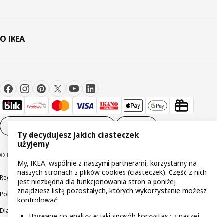
O IKEA
Ustawienia plików cookie
PL
Ty decydujesz jakich ciasteczek
użyjemy
© Inter IKEA Systems B.V 1999-2026
My, IKEA, wspólnie z naszymi partnerami, korzystamy na
naszych stronach z plików cookies (ciasteczek). Część z nich
Regulaminy
Polityka prywatności
Wycofane produkty
jest niezbędna dla funkcjonowania stron a poniżej
znajdziesz listę pozostałych, których wykorzystanie możesz
Polityka odpowiedzialnego ujawniania informacji
kontrolować:
Dla akcjonariuszy IKEA Distribution
Używane do analizy w jaki sposób korzystasz z naszej