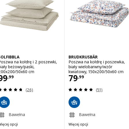
SOLFIBBLA
BRUDKRUSBÄR
Poszwa na kołdrę i 2 poszewki,
Poszwa na kołdrę i poszewka,
biały beżowy/paski,
biały wielobarwny/wzór
200x200/50x60 cm
kwiatowy, 150x200/50x60 cm
Cena 99,99
Cena 79,99
99
79
,
99
,
99
Recenzja: 4.7 z 5 gwiazdki. Łączna liczba recenzji:
Recenzja: 4.9 z 5
(26)
(51)
Bawełna
Bawełna
ięcej opcji
Więcej opcji