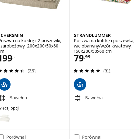
SCHERSMIN
STRANDLUMMER
Poszwa na kołdrę i 2 poszewki,
Poszwa na kołdrę i poszewka,
szarobeżowy, 200x200/50x60
wielobarwny/wzór kwiatowy,
cm
150x200/50x60 cm
Cena 199,-
Cena 79,99
199
79
,-
,
99
Recenzja: 4.5 z 5 gwiazdki. Łączna liczba recenzji:
Recenzja: 4.9 z 5
(23)
(91)
Bawełna
Bawełna
ięcej opcji
SCHERSMIN
ariant: SCHERSMIN, Poszwa na kołdrę i 2 poszewki, biały, 200x200
Wariant: SCHERSMIN, Poszwa na kołdrę i 2 poszewki, bladoróżowy,
Porównaj
Porównaj