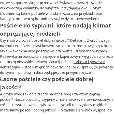
wzory są gorsze. Wręcz przeciwnie! Zwłaszcza wyrazistsze desenie
wprowadzają dynamikę do wnętrza i przyciągają oko. Złotym
środkiem są ładne pościele w drobne wzory, na przykład liście i
kwiaty, które tworzą botaniczny styl w dyskretnym wydaniu.
Pościele do sypialni, które nadają klimat
odprężającej niedzieli
Czym się wyróżnia pościel dobrej jakości? Detalami. Zwróć uwagę
na zapinanie. Dzięki plastikowym zatrzaskom, metalowym guzikom
lub suwakom na dole poszwy, kołdra będzie utrzymana w ryzach.
Poszewka na poduszkę z zapięciem kopertowym wygląda solidnie, a
ta z kryzą niezwykle stylowo. Zerknij też na
poduszki i poszewki
dekoracyjne
– stosik miękkich dekoracji na łóżku sprawi, że powroty
do sypialni po długim dniu będą jeszcze przyjemniejsze.
Ładne pościele czy pościele dobrej
jakości?
A gdyby mieć tak obie rzeczy naraz? Dobrą i zarazem piękną
pościel? Nasze produkty szyjemy z materiałów ze zrównoważonych
źródeł. Czysta bawełna, wiskoza lub lyocell to przykłady miękkich
materiałów pościeli dobrej jakości. Porządnie się w nich wyśpisz, bo