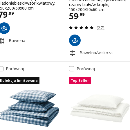
bladoniebieski/wzór kwiatowy,
czarny biały/w kropki,
150x200/50x60 cm
150x200/50x60 cm
Cena 79,99
79
Cena 59,99
59
,
99
,
99
Recenzja: 5 z 5 g
(27)
Bawełna
Bawełna/wiskoza
Porównaj
Porównaj
Kolekcja limitowana
Top Seller