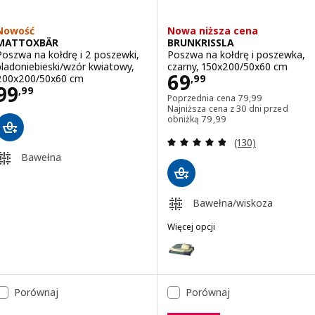
Nowość
Nowa niższa cena
MATTOXBÄR
BRUNKRISSLA
Poszwa na kołdrę i 2 poszewki,
Poszwa na kołdrę i poszewka,
bladoniebieski/wzór kwiatowy,
czarny, 150x200/50x60 cm
Cena 69,99
69
200x200/50x60 cm
,
99
Cena 99,99
99
,
99
Poprzednia cena 7
Poprzednia cena
79
,
99
Najniższa cena z 30 dni przed
Najniższa cena z 30 dni prz
obniżką
79
,
99
Recenzja: 4.8 z 5
(130)
Bawełna
Bawełna/wiskoza
Więcej opcji
BRUNKRISSLA
Wariant: BRUNKRISSLA, Poszwa 
Porównaj
Porównaj