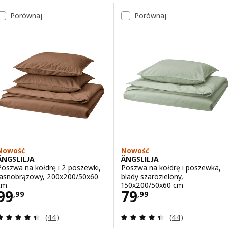
Przejdź do wyników
Lista wyników
Porównaj
Porównaj
Nowość
Nowość
ÄNGSLILJA
ÄNGSLILJA
Poszwa na kołdrę i 2 poszewki,
Poszwa na kołdrę i poszewka,
jasnobrązowy, 200x200/50x60
blady szarozielony,
cm
150x200/50x60 cm
Cena 99,99
Cena 79,99
99
79
,
99
,
99
Recenzja: 4.4 z 5 gwiazdki. Łączna liczba recenzji:
Recenzja: 4.4 z 5
(44)
(44)