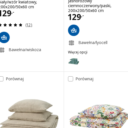
jasnoróżowy
biały/wzór kwiatowy,
ciemnoczerwony/paski,
200x200/50x60 cm
Cena 129,-
200x200/50x60 cm
129
,-
Cena 129,-
129
,-
Recenzja: 4.8 z 5 gwiazdki. Łączna liczba recenzji:
(12)
Bawełna/lyocell
Bawełna/wiskoza
Więcej opcji
SLÅNHÖSTMAL
Wariant: SLÅNHÖSTMAL, Poszwa n
Porównaj
Porównaj