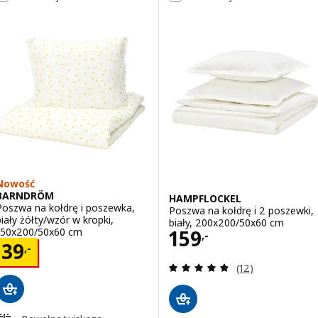
Nowość
BARNDRÖM
HAMPFLOCKEL
Poszwa na kołdrę i poszewka,
Poszwa na kołdrę i 2 poszewki,
biały żółty/wzór w kropki,
biały, 200x200/50x60 cm
Cena 159,-
150x200/50x60 cm
159
,-
Cena 39,-
39
,-
Recenzja: 4.8 z 5
(12)