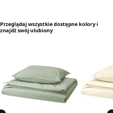
Przeglądaj wszystkie dostępne kolory i
znajdź swój ulubiony
Pomiń aukcję na liście