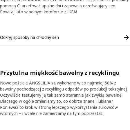
pomogą Ci przetrwać upalne dni i zapewnią orzeźwiający sen.
Powitaj lato w pełnym komforcie z IKEA!
Skip listing
Odkryj sposoby na chłodny sen
Przytulna miękkość bawełny z recyklingu
Nowe pościele ÄNGSLILJA są wykonane w co najmniej 50% z
bawełny pochodzącej z recyklingu odpadów po produkcji tekstylnej.
Oczywiście testujemy ją tak samo starannie jak zwykłą bawełnę.
Dlaczego w ogóle zmieniamy to, co dobrze znane i lubiane?
Ponieważ to krok w stronę lepszego wykorzystania surowców
tl transkrypcję
Wstrzymaj wideo
wtórnych – i wcale nie zamierzamy na tym poprzestać.
Skip listing