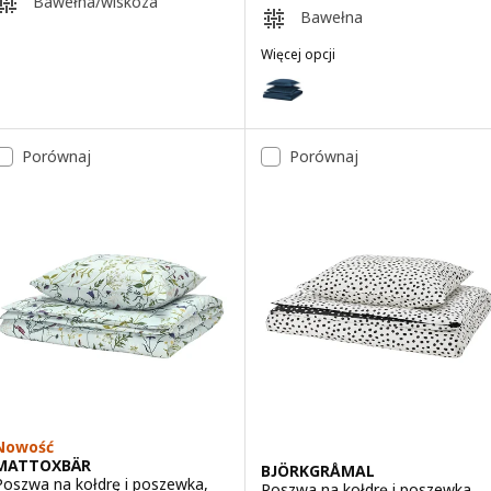
Bawełna/wiskoza
Bawełna
Więcej opcji
HAMPFLOCKEL
Wariant: HAMPFLOCKEL, Poszwa 
Wariant: HAMPFLOCKEL, Poszwa 
Porównaj
Porównaj
Nowość
MATTOXBÄR
BJÖRKGRÅMAL
Poszwa na kołdrę i poszewka,
Poszwa na kołdrę i poszewka,