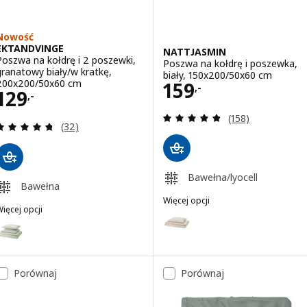
Nowość
EKTANDVINGE
NATTJASMIN
Poszwa na kołdrę i 2 poszewki,
Poszwa na kołdrę i poszewka,
granatowy biały/w kratkę,
biały, 150x200/50x60 cm
Cena 159,-
200x200/50x60 cm
159
,-
Cena 129,-
129
,-
Recenzja: 4.8 z 5
(158)
Recenzja: 4.7 z 5 gwiazdki. Łączna liczba recenzji:
(32)
Bawełna/lyocell
Bawełna
Więcej opcji
ięcej opcji
NATTJASMIN
Wariant: NATTJASMIN, Poszwa n
EKTANDVINGE
ariant: EKTANDVINGE, Poszwa na kołdrę i 2 poszewki, blady szaroz
Wariant: NATTJASMIN, Poszwa na
ariant: EKTANDVINGE, Poszwa na kołdrę i 2 poszewki, antracyt bia
Porównaj
Porównaj