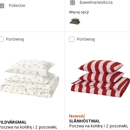
Bawełna/wiskoza
Poliester
Więcej opcji
NÄSSELKLOCKA
Wariant: NÄSSELKLOCKA, Poszwa
Porównaj
Porównaj
Nowość
SLÅNHÖSTMAL
PILDVÄRGMAL
Poszwa na kołdrę i 2 poszewki,
Poszwa na kołdrę i 2 poszewki,