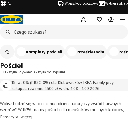
PL
Wpisz kod pocztowy
Wybierz sklep
Hej!
Zaloguj się
Lista zakupowa
Koszyk
Komplety pościeli
Prześcieradła
Pośc
Pościel
…
Tekstylia i dywany
Tekstylia do sypialni
15 rat 0% (RRSO 0%) dla Klubowiczów IKEA Family przy
zakupach za min. 2500 zł w dn. 4.08 - 1.09.2026
Wolisz budzić się w otoczeniu odcieni natury czy wśród barwnych
wzorów? W IKEA mamy pościel i dla miłośników mocnych kolorów, i
dla wielbicieli stonowanej klasyki. Nasza pościel do łóżka może być
Przeczytaj więcej
ozdobiona kwiatami w stylu cottage, gustowną kratką lub
wzburzoną falą – każdy znajdzie wyśniony wzór do sypialni. Od