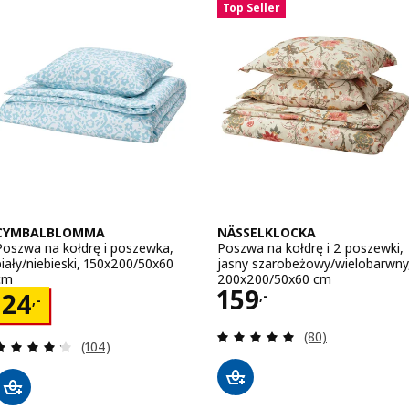
Top Seller
CYMBALBLOMMA
NÄSSELKLOCKA
Poszwa na kołdrę i poszewka,
Poszwa na kołdrę i 2 poszewki,
biały/niebieski, 150x200/50x60
jasny szarobeżowy/wielobarwny
cm
200x200/50x60 cm
Cena 159,-
159
Cena 24,-
,-
24
,-
Recenzja: 5 z 5 g
(80)
Recenzja: 4.2 z 5 gwiazdki. Łączna liczba recenzji:
(104)