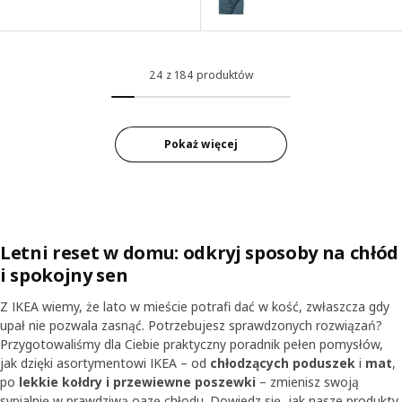
Wariant: DVALA, Prześcieradło z
Wariant: DVALA, Prześcieradło 
24 z 184 produktów
Wariant: DVALA, Prześcieradło
Pokaż więcej
Letni reset w domu: odkryj sposoby na chłód
i spokojny sen
Z IKEA wiemy, że lato w mieście potrafi dać w kość, zwłaszcza gdy
upał nie pozwala zasnąć. Potrzebujesz sprawdzonych rozwiązań?
Przygotowaliśmy dla Ciebie praktyczny poradnik pełen pomysłów,
jak dzięki asortymentowi IKEA – od
chłodzących poduszek
i
mat
,
po
lekkie kołdry i przewiewne poszewki
– zmienisz swoją
sypialnię w prawdziwą oazę chłodu. Dowiedz się, jak nasze produkty