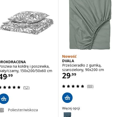
Nowość
DVALA
BROKDRACENA
Prześcieradło z gumką,
Poszwa na kołdrę i poszewka,
szarozielony, 90x200 cm
biały/czarny, 150x200/50x60 cm
Cena 29,99
29
Cena 49,99
49
,
99
,
99
Recenzja: 4.8 z 5
(88)
Recenzja: 4.9 z 5 gwiazdki. Łączna liczba recenzji:
(12)
Więcej opcji
Poliester/wiskoza
DVALA
Wariant: DVALA, Prześcieradło z