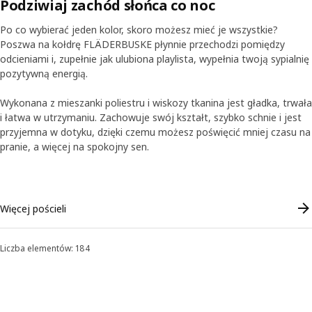
Podziwiaj zachód słońca co noc
wyglądu jeszcze ważniejszy jest komfort, który pościel IKEA
zapewnia w stu procentach. Sprawdź, czym wyróżniają się nasze
Po co wybierać jeden kolor, skoro możesz mieć je wszystkie?
poszewki!
Poszwa na kołdrę FLÄDERBUSKE płynnie przechodzi pomiędzy
odcieniami i, zupełnie jak ulubiona playlista, wypełnia twoją sypialnię
pozytywną energią.
Wykonana z mieszanki poliestru i wiskozy tkanina jest gładka, trwała
i łatwa w utrzymaniu. Zachowuje swój kształt, szybko schnie i jest
przyjemna w dotyku, dzięki czemu możesz poświęcić mniej czasu na
pranie, a więcej na spokojny sen.
Skip listing
Więcej pościeli
Liczba elementów: 184
Sortowanie i filtrowanie