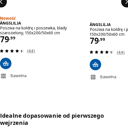
Nowość
ÄNGSLILJA
ÄNGSLILJA
Poszwa na kołdrę i poszewka, blady
Poszwa na kołdrę i 
szarozielony, 150x200/50x60 cm
150x200/50x60 cm
Cena 79,99
79
Cena 79,9
79
,
99
,
99
Recenzja: 4.4 z 5 gwiazdki. Łączna liczba recenzji
(44)
Recenz
(44)
Bawełna
Bawełna
Idealne dopasowanie od pierwszego
wejrzenia