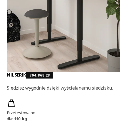
NILSERIK
704.868.28
Siedzisz wygodnie dzięki wyściełanemu siedzisku.
Cechy produktu
Przetestowano
dla:
110 kg