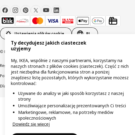
Ustawienia plików cookie
PL
Ty decydujesz jakich ciasteczek
użyjemy
© Inter IKEA Systems B.V 1999-2026
My, IKEA, wspólnie z naszymi partnerami, korzystamy na
Regulaminy
Polityka prywatności
Wycofane produkty
naszych stronach z plików cookies (ciasteczek). Część z nich
jest niezbędna dla funkcjonowania stron a poniżej
Polityka odpowiedzialnego ujawniania informacji
znajdziesz listę pozostałych, których wykorzystanie możesz
kontrolować:
Dla akcjonariuszy IKEA Distribution
Używane do analizy w jaki sposób korzystasz z naszej
strony
Umożliwiające personalizację prezentowanych Ci treści
Marketingowe, reklamowe, na potrzeby mediów
społecznościowych
Dowiedz się więcej