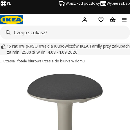
PL
Wpisz kod pocztowy
Wybierz sklep
Hej!
Zaloguj się
Lista zakupowa
Koszyk
15 rat 0% (RRSO 0%) dla Klubowiczów IKEA Family przy zakupach
za min. 2500 zł w dn. 4.08 - 1.09.2026
…
Krzesła i fotele biurowe
Krzesła do biurka w domu
NILSERIK obrazy
zdjęcia