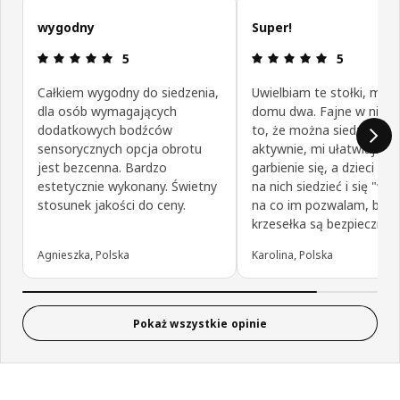
Pomiń opinie klientów
wygodny
Super!
Opinia: 5 na 5 gwiazdki.
Opinia: 5 na
5
5
Całkiem wygodny do siedzenia,
Uwielbiam te stołki, ma
dla osób wymagających
domu dwa. Fajne w nich j
dodatkowych bodźców
to, że można siedzieć
sensorycznych opcja obrotu
aktywnie, mi ułatwiają ni
jest bezcenna. Bardzo
garbienie się, a dzieci uwi
estetycznie wykonany. Świetny
na nich siedzieć i się "wier
stosunek jakości do ceny.
na co im pozwalam, bo t
krzesełka są bezpieczne.
Agnieszka, Polska
Karolina, Polska
Pokaż wszystkie opinie