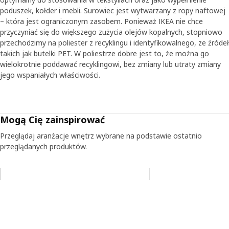
poduszek, kołder i mebli. Surowiec jest wytwarzany z ropy naftowej
– która jest ograniczonym zasobem. Ponieważ IKEA nie chce
przyczyniać się do większego zużycia olejów kopalnych, stopniowo
przechodzimy na poliester z recyklingu i identyfikowalnego, ze źródeł
takich jak butelki PET. W poliestrze dobre jest to, że można go
wielokrotnie poddawać recyklingowi, bez zmiany lub utraty zmiany
jego wspaniałych właściwości.
Mogą Cię zainspirować
Przeglądaj aranżacje wnętrz wybrane na podstawie ostatnio
przeglądanych produktów.
Pomiń aukcję na liście