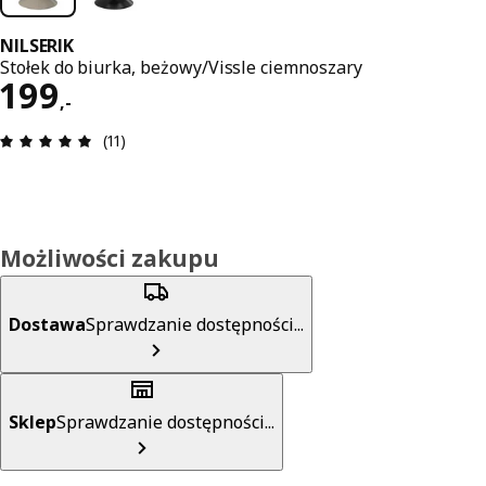
NILSERIK
Stołek do biurka, beżowy/Vissle ciemnoszary
Cena 199,-
199
,
-
Opinia: 4.9 na 5 gwiazdki. Recenzje ogółem: 11
(11)
Możliwości zakupu
Dostawa
Sprawdzanie dostępności...
Sklep
Sprawdzanie dostępności...