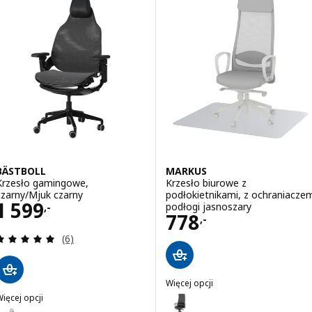
Wariant: LÅNGFJÄLL, Krzesło kon
Wariant: LÅNGFJÄLL, Krzesło kon
Wariant: LÅNGFJÄLL, Krzesło k
BÄSTBOLL
MARKUS
Krzesło gamingowe,
Krzesło biurowe z
czarny/Mjuk czarny
podłokietnikami, z ochraniacze
Cena 1599,-
1 599
podłogi jasnoszary
,-
Cena 778,-
778
,-
Recenzja: 5 z 5 gwiazdki. Łączna liczba recenzji:
(6)
Więcej opcji
MARKUS
ięcej opcji
Wariant: MARKUS, Krzesło biuro
BÄSTBOLL