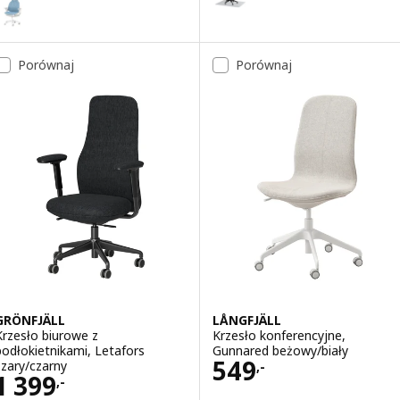
Wariant: BÄSTBOLL, Krzesło gamingowe, niebieski/Mjuk jasnoszary
Porównaj
Porównaj
GRÖNFJÄLL
LÅNGFJÄLL
Krzesło biurowe z
Krzesło konferencyjne,
podłokietnikami, Letafors
Gunnared beżowy/biały
Cena 549,-
549
szary/czarny
,-
Cena 1399,-
1 399
,-