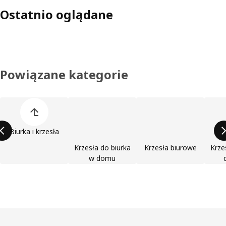
Ostatnio oglądane
Powiązane kategorie
Pomiń listę kategorii produktów
Biurka i krzesła
Krzesła do biurka
Krzesła biurowe
Krze
w domu