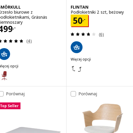
SMÖRKULL
FLINTAN
Krzesło biurowe z
Podłokietniki 2 szt, beżowy
podłokietnikami, Gräsnäs
Cena 50,-
50
,-
ciemnoszary
Cena 499,-
499
,-
Recenzja: 3.7 z 5
(6)
Recenzja: 4.8 z 5 gwiazdki. Łączna liczba recenzji:
(4)
Więcej opcji
FLINTAN
Wariant: FLINTAN, Podłokietniki 
ięcej opcji
SMÖRKULL
Wariant: SMÖRKULL, Krzesło biurowe z podłokietnikami, Gräsnäs cz
Porównaj
Porównaj
Top Seller