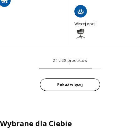
Więcej opcji
FJÄLLBERGET
Wariant: FJÄLLBERGET, Krzesło
24 z 28 produktów
Pokaż więcej
Wybrane dla Ciebie