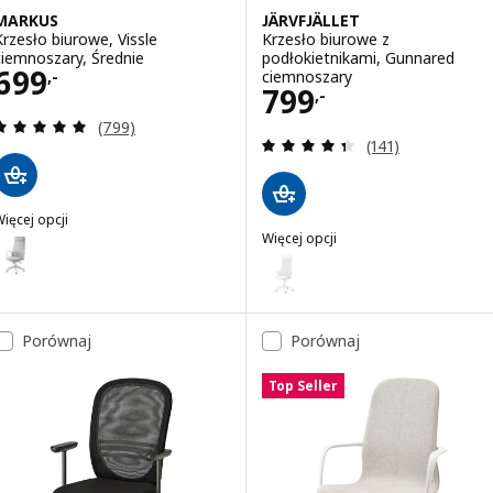
MARKUS
JÄRVFJÄLLET
Krzesło biurowe, Vissle
Krzesło biurowe z
ciemnoszary, Średnie
podłokietnikami, Gunnared
Cena 699,-
699
ciemnoszary
,-
Cena 799,-
799
,-
Recenzja: 4.9 z 5 gwiazdki. Łączna liczba recenzji:
(799)
Recenzja: 4.4 z 5
(141)
ięcej opcji
MARKUS
Więcej opcji
ariant: MARKUS, Krzesło biurowe, Vissle jasnoszary, Średnie
JÄRVFJÄLLET
Wariant: JÄRVFJÄLLET, Krzesło b
Wariant: JÄRVFJÄLLET, Krzesło 
Porównaj
Porównaj
Wariant: JÄRVFJÄLLET, Krzesło b
Top Seller