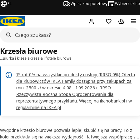
PL
Wpisz kod pocztowy
Wybierz sklep
Hej!
Zaloguj się
Lista zakupowa
Koszyk
Krzesła biurowe
…
Biurka i krzesła
Krzesła i fotele biurowe
15 rat 0% na wszystkie produkty i usługi (RRSO 0%) Oferta
dla Klubowiczów IKEA Family dostępna przy zakupach za
min. 2500 zł w okresie 4.08 - 1.09.2026 r. RRSO –
Rzeczywista Roczna Stopa Oprocentowania dla
reprezentatywnego przykładu. Więcej na ikanobank.pl i w
regulaminie na IKEA.pl
Wygodne krzesło biurowe pozwala lepiej skupić się na pracy. To z
kolei przekłada się na większą wydajność i łatwiejszą współpracę z