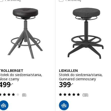
TROLLBERGET
LIDKULLEN
Stołek do siedzenia/stania,
Stołek do siedzenia/stania,
Glose czarny
Gunnared ciemnoszary
Cena 499,-
Cena 399,-
499
399
,-
,-
Recenzja: 3.8 z 5 gwiazdki. Łączna liczba recenzji:
Recenzja: 4.8 z 5
(8)
(18)