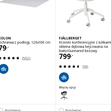
KOLON
FJÄLLBERGET
Ochraniacz podłogi, 120x100 cm
Krzesło konferencyjne z kółkami
Cena 79,-
79
okleina dębowa bejcowana na
,-
biało/Gunnared beżowy
Cena 799,-
799
,-
Recenzja: 4.8 z 5 gwiazdki. Łączna liczba recenzji:
(552)
Recenzja: 4.6 z 5
(19)
Więcej opcji
FJÄLLBERGET
Wariant: FJÄLLBERGET, Krzesło 
Porównaj
Porównaj