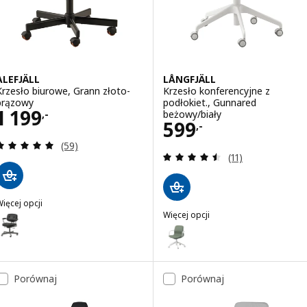
ALEFJÄLL
LÅNGFJÄLL
Krzesło biurowe, Grann złoto-
Krzesło konferencyjne z
brązowy
podłokiet., Gunnared
Cena 1199,-
1 199
beżowy/biały
,-
Cena 599,-
599
,-
Recenzja: 4.9 z 5 gwiazdki. Łączna liczba recenzji:
(59)
Recenzja: 4.5 z 5
(11)
ięcej opcji
LEFJÄLL
Więcej opcji
ariant: ALEFJÄLL, Krzesło biurowe, Glose czarny
LÅNGFJÄLL
Wariant: LÅNGFJÄLL, Krzesło kon
Wariant: LÅNGFJÄLL, Krzesło ko
Porównaj
Porównaj
Wariant: LÅNGFJÄLL, Krzesło ko