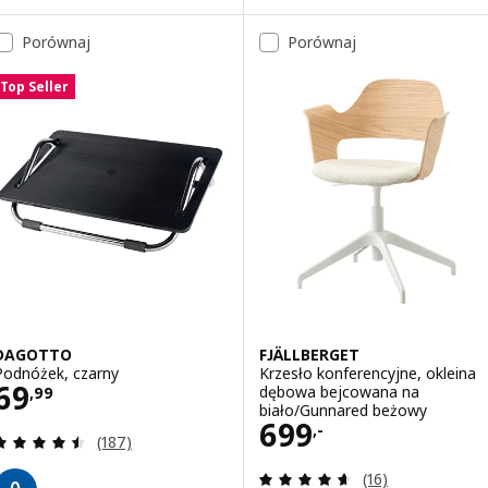
Porównaj
Porównaj
Top Seller
DAGOTTO
FJÄLLBERGET
Podnóżek, czarny
Krzesło konferencyjne, okleina
Cena 69,99
69
dębowa bejcowana na
,
99
biało/Gunnared beżowy
Cena 699,-
699
,-
Recenzja: 4.5 z 5 gwiazdki. Łączna liczba recenzji:
(187)
Recenzja: 4.6 z 5
(16)