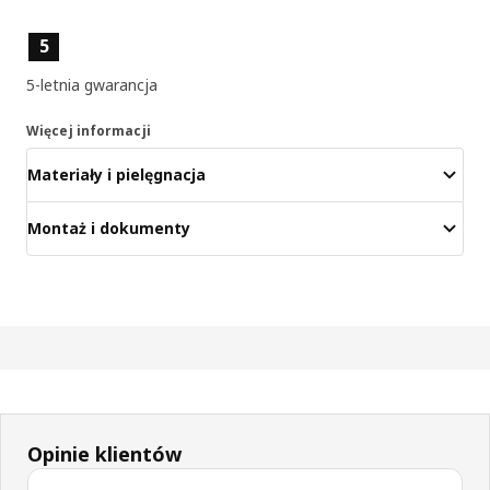
Cechy produktu
5
5-letnia gwarancja
Więcej informacji
Materiały i pielęgnacja
Montaż i dokumenty
Opinie klientów