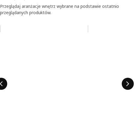
Przeglądaj aranżacje wnętrz wybrane na podstawie ostatnio
przeglądanych produktów.
Pomiń aukcję na liście