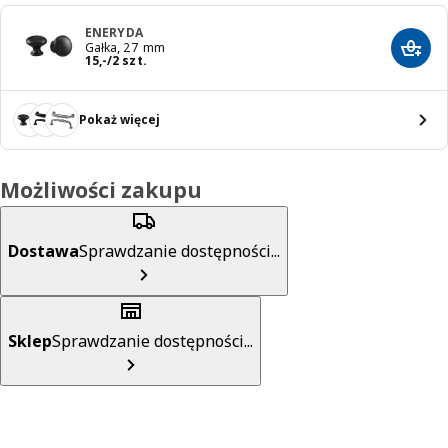
ENERYDA
Gałka, 27 mm
Dodaj
Cena 15,-/2 szt.
15
,
-
/2 szt.
Pokaż więcej
Możliwości zakupu
Dostawa
Sprawdzanie dostępności...
Sklep
Sprawdzanie dostępności...