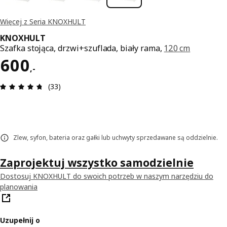
Więcej z Seria KNOXHULT
KNOXHULT
Szafka stojąca, drzwi+szuflada, biały rama,
120 cm
Cena 600,-
600
,
-
Opinia: 4.7 na 5 gwiazdki. Recenzje ogółem: 33
(33)
Zlew, syfon, bateria oraz gałki lub uchwyty sprzedawane są oddzielnie.
Zaprojektuj wszystko samodzielnie
Dostosuj KNOXHULT do swoich potrzeb w naszym narzędziu do
planowania
Uzupełnij o