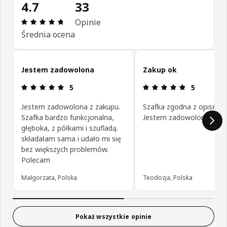
4.7
33
Opinia: 4.7 na 5 gwiazdki. Recenzje ogółem: 33
Opinie
Średnia ocena
Pomiń opinie klientów
Jestem zadowolona
Zakup ok
Opinia: 5 na 5 gwiazdki.
Opinia: 5 na
5
5
Jestem zadowolona z zakupu.
Szafka zgodna z opisem.
Szafka bardzo funkcjonalna,
Jestem zadowolona z za
głęboka, z półkami i szufladą.
składałam sama i udało mi się
bez większych problemów.
Polecam
Małgorzata, Polska
Teodozja, Polska
Pokaż wszystkie opinie