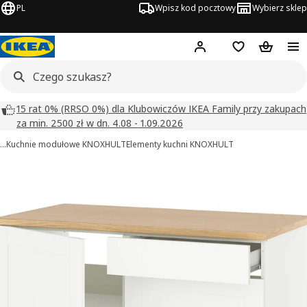
PL
Wpisz kod pocztowy
Wybierz sklep
Hej!
Zaloguj się
Lista zakupowa
Koszyk
15 rat 0% (RRSO 0%) dla Klubowiczów IKEA Family przy zakupach
za min. 2500 zł w dn. 4.08 - 1.09.2026
…
Kuchnie modułowe KNOXHULT
Elementy kuchni KNOXHULT
KNOXHULT obrazy
zdjęcia