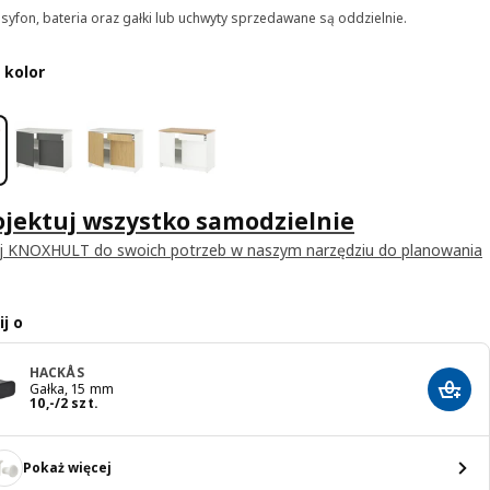
 syfon, bateria oraz gałki lub uchwyty sprzedawane są oddzielnie.
 kolor
jektuj wszystko samodzielnie
j KNOXHULT do swoich potrzeb w naszym narzędziu do planowania
j o
HACKÅS
Gałka, 15 mm
Dodaj
Cena 10,-/2 szt.
10
,
-
/2 szt.
Pokaż więcej