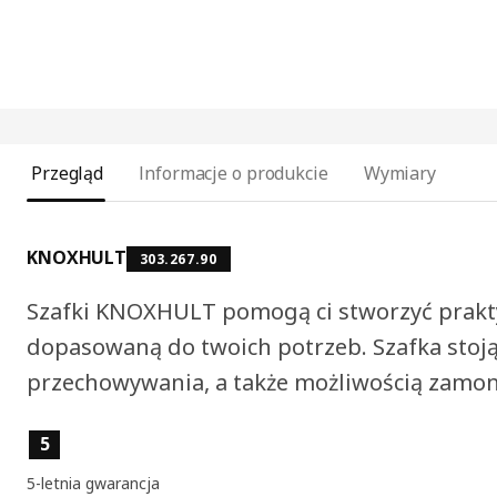
Przegląd
Informacje o produkcie
Wymiary
KNOXHULT
303.267.90
Szafki KNOXHULT pomogą ci stworzyć prakty
dopasowaną do twoich potrzeb. Szafka stoj
przechowywania, a także możliwością zamont
Cechy produktu
5
5-letnia gwarancja