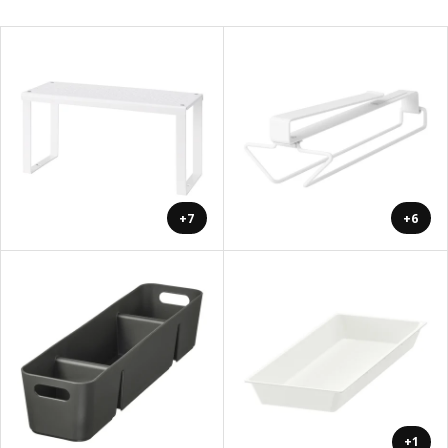
+7
+6
+1