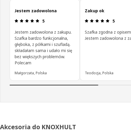
Pomiń opinie klientów
Jestem zadowolona
Zakup ok
Opinia: 5 na 5 gwiazdki.
Opinia: 5 n
5
5
Jestem zadowolona z zakupu.
Szafka zgodna z opisem
Szafka bardzo funkcjonalna,
Jestem zadowolona z z
głęboka, z półkami i szufladą.
składałam sama i udało mi się
bez większych problemów.
Polecam
Małgorzata, Polska
Teodozja, Polska
Akcesoria do KNOXHULT