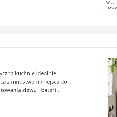
W ciąg
Dowie
czną kuchnię idealnie
ąca z mnóstwem miejsca do
owania zlewu i baterii.