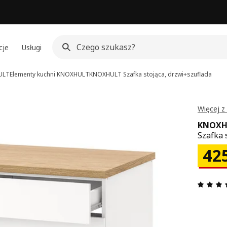
cje
Usługi
ULT
Elementy kuchni KNOXHULT
KNOXHULT
Szafka stojąca, drzwi+szuflada
Więcej 
KNOXH
Szafka 
Cen
42