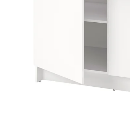
Image zoomed out, normal view