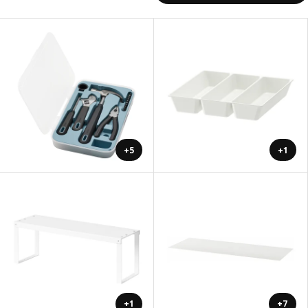
+5
+1
+1
+7