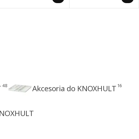
48
16
T
Akcesoria do KNOXHULT
 KNOXHULT