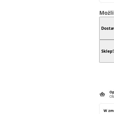
Możl
Dost
Sklep
Op
Ob
W zmi