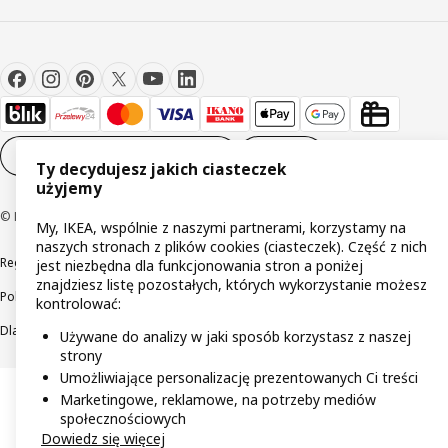
Ustawienia plików cookie
PL
Ty decydujesz jakich ciasteczek
użyjemy
© Inter IKEA Systems B.V 1999-2026
My, IKEA, wspólnie z naszymi partnerami, korzystamy na
naszych stronach z plików cookies (ciasteczek). Część z nich
Regulaminy
Polityka prywatności
Wycofane produkty
jest niezbędna dla funkcjonowania stron a poniżej
znajdziesz listę pozostałych, których wykorzystanie możesz
Polityka odpowiedzialnego ujawniania informacji
kontrolować:
Dla akcjonariuszy IKEA Distribution
Używane do analizy w jaki sposób korzystasz z naszej
strony
Umożliwiające personalizację prezentowanych Ci treści
Marketingowe, reklamowe, na potrzeby mediów
społecznościowych
Dowiedz się więcej