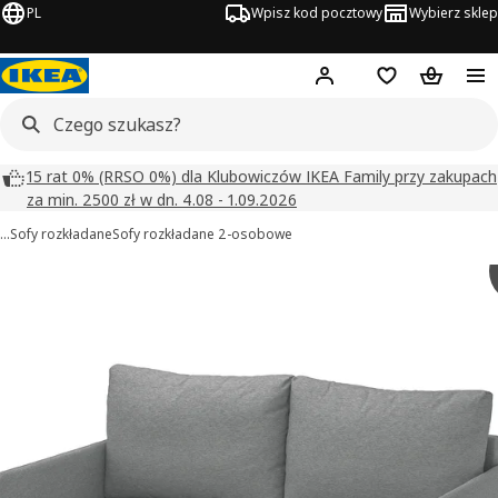
PL
Wpisz kod pocztowy
Wybierz sklep
Hej!
Zaloguj się
Lista zakupowa
Koszyk
15 rat 0% (RRSO 0%) dla Klubowiczów IKEA Family przy zakupach
za min. 2500 zł w dn. 4.08 - 1.09.2026
…
Sofy rozkładane
Sofy rozkładane 2-osobowe
 FRIDHULT obrazy
zdjęcia