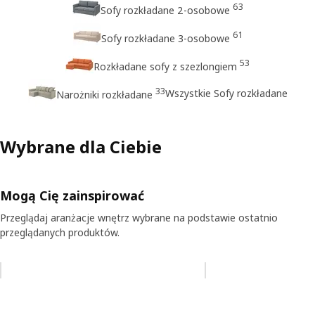
63
Sofy rozkładane 2-osobowe
61
Sofy rozkładane 3-osobowe
53
Rozkładane sofy z szezlongiem
33
Wszystkie Sofy rozkładane
Narożniki rozkładane
Wybrane dla Ciebie
Mogą Cię zainspirować
Przeglądaj aranżacje wnętrz wybrane na podstawie ostatnio
przeglądanych produktów.
Pomiń aukcję na liście