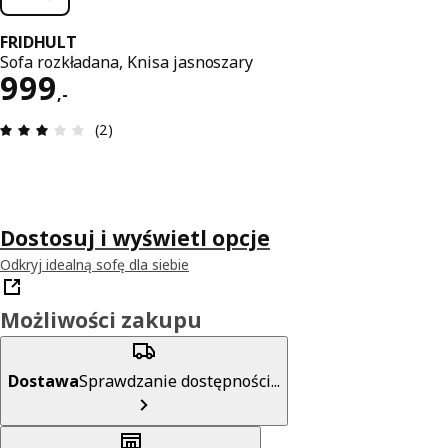
FRIDHULT
Sofa rozkładana, Knisa jasnoszary
Cena 999,-
999
,
-
Opinia: 3 na 5 gwiazdki. Recenzje ogółem: 2
(2)
Dostosuj i wyświetl opcje
Odkryj idealną sofę dla siebie
Możliwości zakupu
Dostawa
Sprawdzanie dostępności...