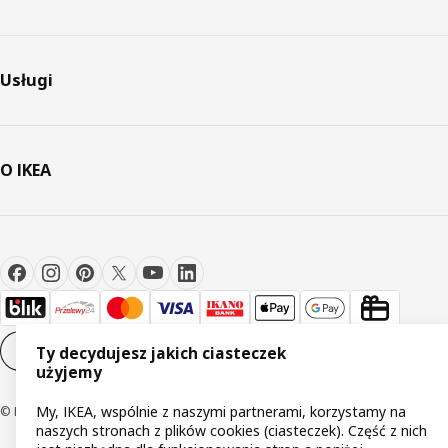
Usługi
O IKEA
Ustawienia plików cookie
PL
Ty decydujesz jakich ciasteczek
użyjemy
My, IKEA, wspólnie z naszymi partnerami, korzystamy na
© Inter IKEA Systems B.V 1999-2026
naszych stronach z plików cookies (ciasteczek). Część z nich