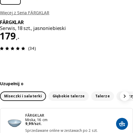
Więcej z Seria FÄRGKLAR
FÄRGKLAR
Serwis, 18 szt., jasnoniebieski
Cena 179,-
179
,
-
Opinia: 5 na 5 gwiazdki. Recenzje ogółem: 34
(34)
Uzupełnij o
Miseczki i salaterki
Głębokie talerze
Talerze
Talerz
FÄRGKLAR
Miska, 16 cm
Cena 9,99/szt.
9
,
99
/szt.
Dodaj
Sprzedawane online w zestawach po 2 szt.