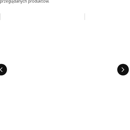
przeglądanych produktów.
Pomiń aukcję na liście