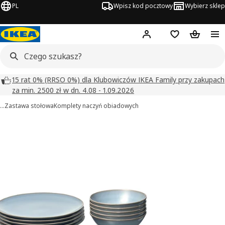
PL
Wpisz kod pocztowy
Wybierz sklep
Hej!
Zaloguj się
Lista zakupowa
Koszyk
15 rat 0% (RRSO 0%) dla Klubowiczów IKEA Family przy zakupach
za min. 2500 zł w dn. 4.08 - 1.09.2026
…
Zastawa stołowa
Komplety naczyń obiadowych
FÄRGKLAR obrazy
zdjęcia