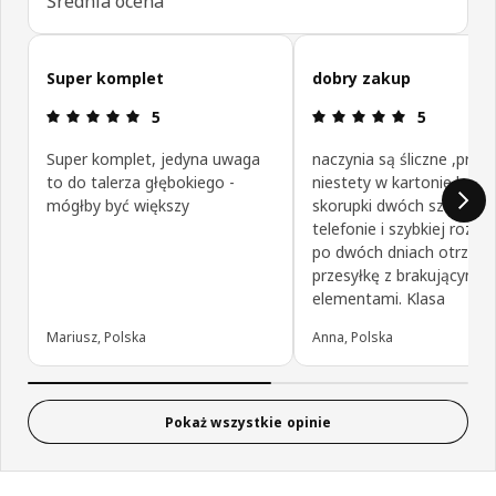
Średnia ocena
Pomiń opinie klientów
Super komplet
dobry zakup
Opinia: 5 na 5 gwiazdki.
Opinia: 5 na
5
5
Super komplet, jedyna uwaga
naczynia są śliczne ,prak
to do talerza głębokiego -
niestety w kartonie były
mógłby być większy
skorupki dwóch sztuk ale
telefonie i szybkiej rozm
po dwóch dniach otrzym
przesyłkę z brakującymi
elementami. Klasa
Mariusz, Polska
Anna, Polska
Pokaż wszystkie opinie