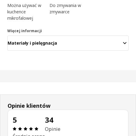
Można używać w
Do zmywania w
kuchence
zmywarce
mikrofalowej
Więcej informacji
Materiały i pielęgnacja
Opinie klientów
5
34
Opinia: 5 na 5 gwiazdki. Recenzje ogółem: 34
Opinie