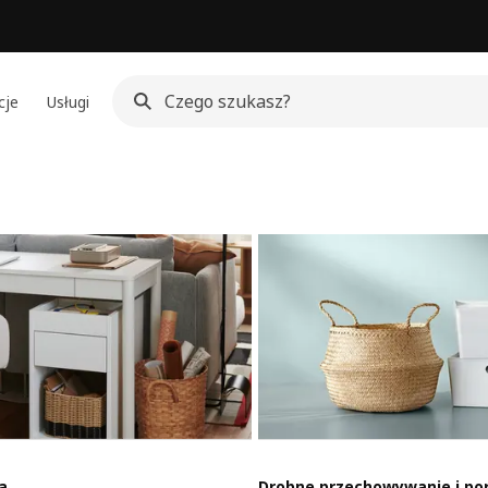
cje
Usługi
ła
Drobne przechowywanie i po