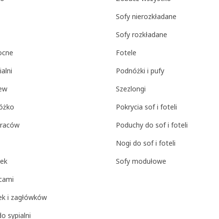
Sofy nierozkładane
Sofy rozkładane
nocne
Fotele
ialni
Podnóżki i pufy
tew
Szezlongi
łóżko
Pokrycia sof i foteli
raców
Poduchy do sof i foteli
Nogi do sof i foteli
żek
Sofy modułowe
cami
ek i zagłówków
o sypialni