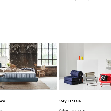
ace
Sofy i fotele
ko
Zobacz wszystko