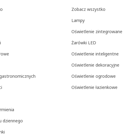
ko
Zobacz wszystko
Lampy
Oświetlenie zintegrowane
i
Żarówki LED
arowe
Oświetlenie inteligentne
Oświetlenie dekoracyjne
i gastronomicznych
Oświetlenie ogrodowe
ci
Oświetlenie łazienkowe
rmienia
ju dziennego
nki