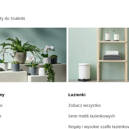
ty do toaletki
iny
Łazienki
ko
Zobacz wszystko
e
Serie mebli łazienkowych
Regały i wysokie szafki łazienk