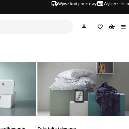
Wpisz kod pocztowy
Wybierz sklep
Hej!
Zaloguj się
Lista zakupowa
Koszyk
rządkowanie
Tekstylia i dywany