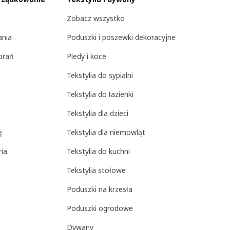
Zobacz wszystko
ania
Poduszki i poszewki dekoracyjne
brań
Pledy i koce
Tekstylia do sypialni
Tekstylia do łazienki
Tekstylia dla dzieci
ę
Tekstylia dla niemowląt
ria
Tekstylia do kuchni
Tekstylia stołowe
Poduszki na krzesła
Poduszki ogrodowe
Dywany