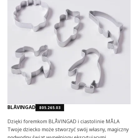
BLÅVINGAD
805.265.03
Dzięki foremkom BLÅVINGAD i ciastolinie MÅLA
Twoje dziecko może stworzyć swój własny, magiczny
podwodny świat wypełniony ekscytującymi