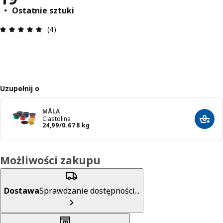
Ostatnie sztuki
Opinia: 5 na 5 gwiazdki. Recenzje ogółem: 4
(4)
Uzupełnij o
MÅLA
Ciastolina
Dodaj
Cena 24,99/0.678 kg
24
,
99
/0.678 kg
Możliwości zakupu
Dostawa
Sprawdzanie dostępności...