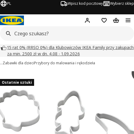
PL
Wpisz kod pocztowy
Wybierz sklep
Hej!
Zaloguj się
Lista zakupowa
Koszyk
15 rat 0% (RRSO 0%) dla Klubowiczów IKEA Family przy zakupach
za min. 2500 zł w dn. 4.08 - 1.09.2026
…
Zabawki dla dzieci
Przybory do malowania i rękodzieła
BLÅVINGAD obrazy
zdjęcia
Ostatnie sztuki