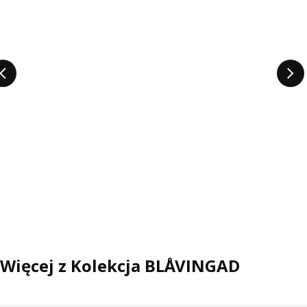
nieco starsze, chcą poznać fakty i zrozumieć, jak funkcjonują
oceany - mówi Barbie. Dodaje, że gdy dzieci są czymś
pochłonięte, to jest to coś więcej niż zabawa. Zapominają o
zmartwieniach, odkrywają świat i poszerzają swoje horyzonty –
zupełnie jak ogromny płetwal błękitny, który odpływa, by
eksplorować morze.
Więcej z Kolekcja BLÅVINGAD