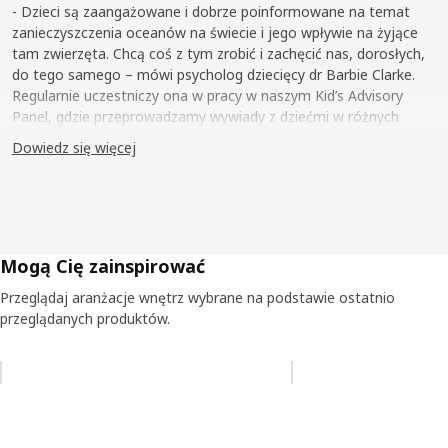
- Dzieci są zaangażowane i dobrze poinformowane na temat
zanieczyszczenia oceanów na świecie i jego wpływie na żyjące
tam zwierzęta. Chcą coś z tym zrobić i zachęcić nas, dorosłych,
do tego samego – mówi psycholog dziecięcy dr Barbie Clarke.
Regularnie uczestniczy ona w pracy w naszym Kid’s Advisory
Panel, gdzie przeprowadzamy wywiady z dziećmi w różnych
krajach na temat ich opinii na różne tematy.
Dowiedz się więcej
Tajemnice pod powierzchnią
Ale co takiego jest w oceanach, co fascynuje i angażuje dzieci na
całym świecie – nawet te, które mieszkają setki kilometrów od
wybrzeża? - Głębiny i ich mieszkańcy zawsze byli częścią mitów i
Mogą Cię zainspirować
historii, które sobie wzajemnie opowiadamy - mówi Barbie. -
Przeglądaj aranżacje wnętrz wybrane na podstawie ostatnio
Pod powierzchnią istniej świat sam w sobie, coś tajemniczego i
przeglądanych produktów.
ekscytującego, co ożywia wyobraźnię.
Odkryj świat
Pomiń aukcję na liście
Opowieści, gry i filmy o życiu w głębinach morskich dają dzieciom
dostęp do świata, który różni się od ich codziennego życia. -
Kiedy dzieci mają od 3 do 6 lat, najczęściej fantazjują, a kiedy są