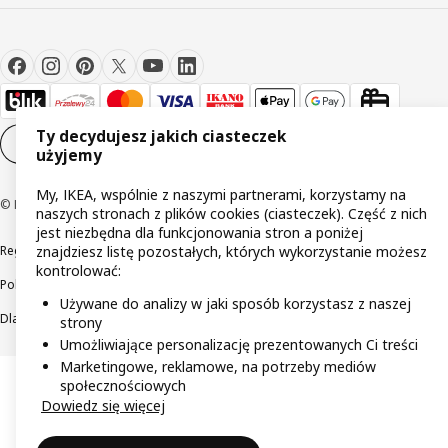
Ty decydujesz jakich ciasteczek
Ustawienia plików cookie
PL
użyjemy
My, IKEA, wspólnie z naszymi partnerami, korzystamy na
© Inter IKEA Systems B.V 1999-2026
naszych stronach z plików cookies (ciasteczek). Część z nich
jest niezbędna dla funkcjonowania stron a poniżej
Regulaminy
Polityka prywatności
Wycofane produkty
znajdziesz listę pozostałych, których wykorzystanie możesz
kontrolować:
Polityka odpowiedzialnego ujawniania informacji
Używane do analizy w jaki sposób korzystasz z naszej
Dla akcjonariuszy IKEA Distribution
strony
Umożliwiające personalizację prezentowanych Ci treści
Marketingowe, reklamowe, na potrzeby mediów
społecznościowych
Dowiedz się więcej