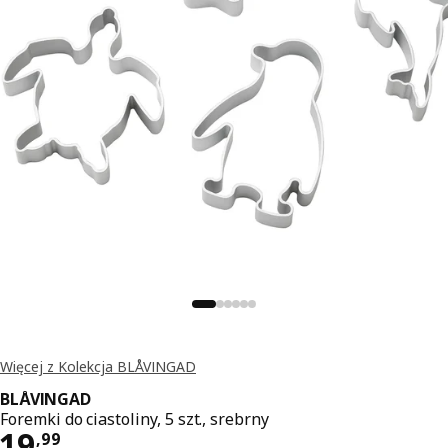
Więcej z Kolekcja BLÅVINGAD
BLÅVINGAD
Foremki do ciastoliny, 5 szt., srebrny
Cena 19,99
19
,
99