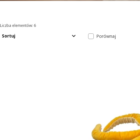
Liczba elementów: 6
Sortowanie i filtrowanie
Przejdź do wyników
Lista wyników
Sortuj
Porównaj