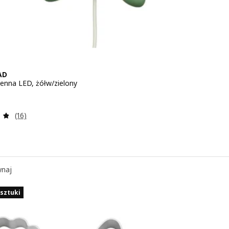
AD
enna LED, żółw/zielony
 49,99
Recenzja: 4.8 z 5 gwiazdki. Łączna liczba recenzji:
(16)
naj
sztuki