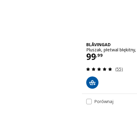
BLÅVINGAD
Pluszak, płetwal błękitny
Cena 99,99
99
,
99
Recenzja: 5
(55)
Porównaj