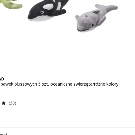
AD
bawek pluszowych 5 szt, oceaniczne zwierzęta/różne kolory
 39,99
Recenzja: 4.9 z 5 gwiazdki. Łączna liczba recenzji:
(30)
naj