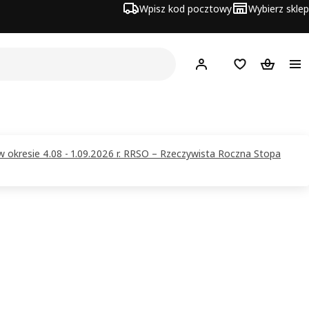
Wpisz kod pocztowy
Wybierz sklep
Hej!
Zaloguj się
Lista zakupowa
Koszyk
w okresie 4.08 - 1.09.2026 r. RRSO – Rzeczywista Roczna Stopa