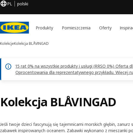
PL
polski
Produkty
Pomieszczenia
Oferty
Inspira
Kolekcje
Kolekcja BLÅVINGAD
15 rat 0% na wszystkie produkty i usługi (RRSO 0%) Oferta 
Oprocentowania dla reprezentatywnego przykładu. Więcej na 
Kolekcja BLÅVINGAD
Jeśli twoje dzieci fascynują się tajemnicami morskich głębin, zanurz 
zabawek inspirowanych oceanem. Zabawki wykonano z mieszanki p