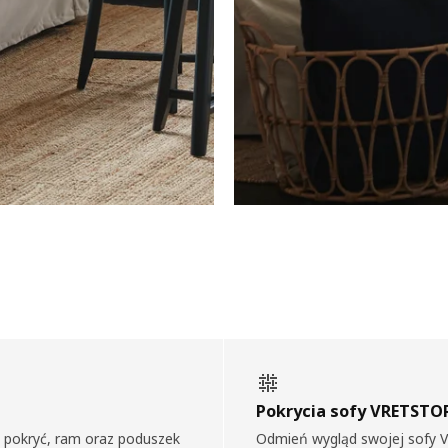
Pokrycia sofy VRETSTO
 pokryć, ram oraz poduszek
Odmień wygląd swojej sofy 