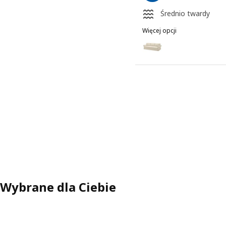
Średnio twardy
Więcej opcji
VRETSTORP
Wariant: VRETSTORP, Sof
Wariant: VRETSTORP, Sof
Wariant: VRETSTORP, Sof
Wariant: VRETSTORP, Sof
Wybrane dla Ciebie