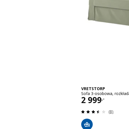
VRETSTORP
Sofa 3-osobowa, rozkład
Cena 2999,-
2 999
,-
Recenzja: 3
(8)