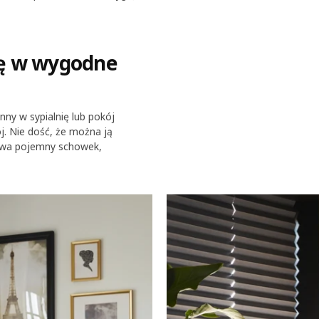
czasu do czasu pokrycia – są
ię w wygodne
nny w sypialnię lub pokój
j. Nie dość, że można ją
rywa pojemny schowek,