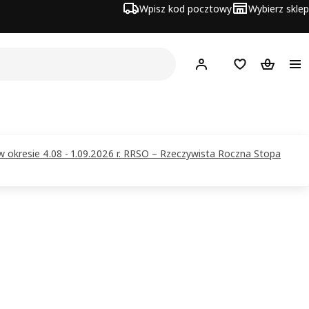
Wpisz kod pocztowy
Wybierz sklep
Hej!
Zaloguj się
Lista zakupowa
Koszyk
w okresie 4.08 - 1.09.2026 r. RRSO – Rzeczywista Roczna Stopa