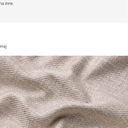
na inne.
naj