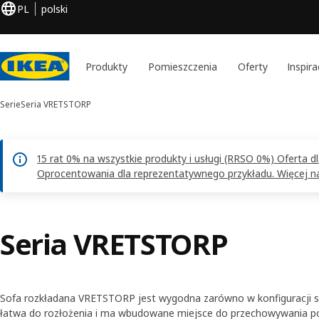
PL
polski
Produkty
Pomieszczenia
Oferty
Inspira
Serie
Seria VRETSTORP
15 rat 0% na wszystkie produkty i usługi (RRSO 0%) Oferta 
Oprocentowania dla reprezentatywnego przykładu. Więcej na 
Seria VRETSTORP
Sofa rozkładana VRETSTORP jest wygodna zarówno w konfiguracji sofy
łatwa do rozłożenia i ma wbudowane miejsce do przechowywania pośc