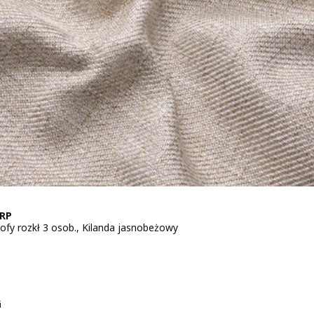
RP
sofy rozkł 3 osob., Kilanda jasnobeżowy
 899,-
i