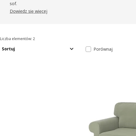
sof.
Dowiedz się więcej
Liczba elementów: 2
Sortowanie i filtrowanie
Przejdź do wyników
Lista wyników
Sortuj
Porównaj