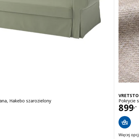
VRETSTO
ana, Hakebo szarozielony
Pokrycie 
Cena
899
,-
.5 z 5 gwiazdki. Łączna liczba recenzji:
Więcej opcj