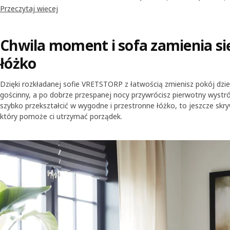
przedłuż okres użytkowania swojej sofy rozkładanej, zmieniając od 
Przeczytaj więcej
łatwe do czyszczenia i dostępne w wielu wersjach.
Chwila moment i sofa zamienia s
łóżko
Dzięki rozkładanej sofie VRETSTORP z łatwością zmienisz pokój dzie
gościnny, a po dobrze przespanej nocy przywrócisz pierwotny wystró
szybko przekształcić w wygodne i przestronne łóżko, to jeszcze sk
który pomoże ci utrzymać porządek.
Skip listing