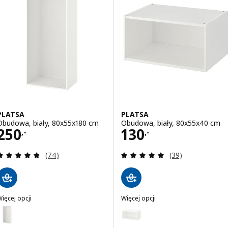
PLATSA
PLATSA
Obudowa, biały, 80x55x180 cm
Obudowa, biały, 80x55x40 cm
Cena 250,-
Cena 130,-
250
130
,-
,-
Recenzja: 4.7 z 5 gwiazdki. Łączna liczba recenzji:
Recenzja: 4.9 z 5
(74)
(39)
ięcej opcji
Więcej opcji
PLATSA
PLATSA
Wariant: PLATSA, Obudowa, biały, 80x40x180 cm
Wariant: PLATSA, Obudowa, bia