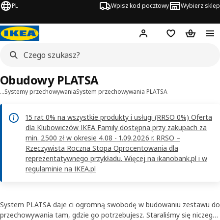
PL
Wpisz kod pocztowy
Wybierz sklep
Hej!
Zaloguj się
Lista zakupowa
Koszyk
Obudowy PLATSA
…
Systemy przechowywania
System przechowywania PLATSA
15 rat 0% na wszystkie produkty i usługi (RRSO 0%) Oferta
dla Klubowiczów IKEA Family dostępna przy zakupach za
min. 2500 zł w okresie 4.08 - 1.09.2026 r. RRSO –
Rzeczywista Roczna Stopa Oprocentowania dla
reprezentatywnego przykładu. Więcej na ikanobank.pl i w
regulaminie na IKEA.pl
System PLATSA daje ci ogromną swobodę w budowaniu zestawu do
przechowywania tam, gdzie go potrzebujesz. Staraliśmy się niczego