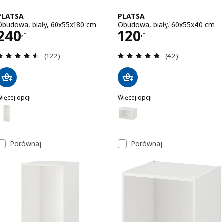
PLATSA
PLATSA
Obudowa, biały, 60x55x180 cm
Obudowa, biały, 60x55x40 cm
Cena 240,-
Cena 120,-
240
120
,-
,-
Recenzja: 4.5 z 5 gwiazdki. Łączna liczba recenzji:
Recenzja: 4.7 z 5
(122)
(42)
ięcej opcji
Więcej opcji
PLATSA
PLATSA
Wariant: PLATSA, Obudowa, biały, 60x40x180 cm
Wariant: PLATSA, Obudowa, bia
Porównaj
Porównaj