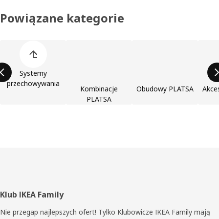
Powiązane kategorie
Pomiń listę kategorii produktów
Systemy
przechowywania
Kombinacje
Obudowy PLATSA
Akce
PLATSA
Stopka
Klub IKEA Family
Nie przegap najlepszych ofert! Tylko Klubowicze IKEA Family mają