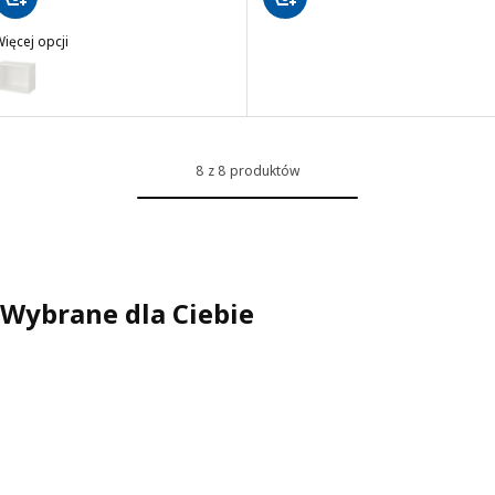
ięcej opcji
PLATSA
Wariant: PLATSA, Obudowa, biały, 80x40x60 cm
8 z 8 produktów
Wybrane dla Ciebie