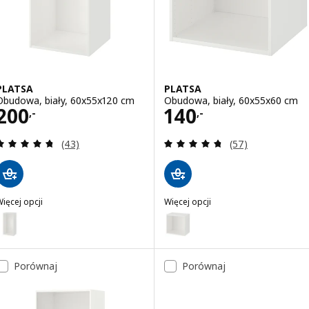
PLATSA
PLATSA
Obudowa, biały, 60x55x120 cm
Obudowa, biały, 60x55x60 cm
Cena 200,-
Cena 140,-
200
140
,-
,-
Recenzja: 4.7 z 5 gwiazdki. Łączna liczba recenzji:
Recenzja: 4.7 z 5
(43)
(57)
ięcej opcji
Więcej opcji
PLATSA
PLATSA
Wariant: PLATSA, Obudowa, biały, 60x40x120 cm
Wariant: PLATSA, Obudowa, bia
Porównaj
Porównaj