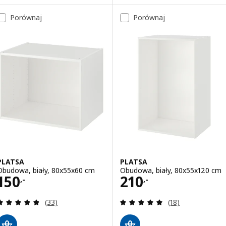
Porównaj
Porównaj
PLATSA
PLATSA
Obudowa, biały, 80x55x60 cm
Obudowa, biały, 80x55x120 cm
Cena 150,-
Cena 210,-
150
210
,-
,-
Recenzja: 4.8 z 5 gwiazdki. Łączna liczba recenzji:
Recenzja: 4.9 z 5
(33)
(18)