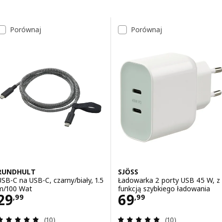
Przejdź do wyników
Lista wyników
Porównaj
Porównaj
RUNDHULT
SJÖSS
USB-C na USB-C, czarny/biały, 1.5
Ładowarka 2 porty USB 45 W, z
m/100 Wat
funkcją szybkiego ładowania
Cena 29,99
Cena 69,99
29
69
,
99
,
99
Recenzja: 5 z 5 gwiazdki. Łączna liczba recenzji:
Recenzja: 4.9 z 5
(10)
(10)