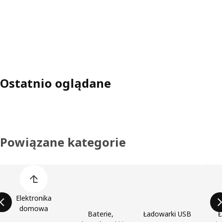
Ostatnio oglądane
Powiązane kategorie
Pomiń listę kategorii produktów
Elektronika
domowa
Baterie,
Ładowarki USB
Ł