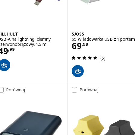
LILLHULT
SJÖSS
USB-A na lightning, ciemny
65 W ładowarka USB z 1 portem
Cena 69,99
69
czerwonobrązowy, 1.5 m
,
99
Cena 49,99
49
,
99
Recenzja: 5 z 5 g
(5)
Porównaj
Porównaj