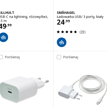
LILLHULT
SMÅHAGEL
USB-C na lightning, różowy/beż,
Ładowarka USB/ 3 porty, biały
Cena 24,99
24
1.5 m
,
99
Cena 49,99
49
,
99
Recenzja: 4.7 z 5
(39)
Porównaj
Porównaj