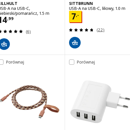
LILLHULT
SITTBRUNN
USB-A na USB-C,
USB-A na USB-C, liliowy, 1.0 m
niebieski/pomarańcz, 1.5 m
Cena 7,-
7
,-
Cena 14,99
14
,
99
Recenzja: 4.7 z 5
(22)
Recenzja: 5 z 5 gwiazdki. Łączna liczba recenzji:
(6)
Porównaj
Porównaj