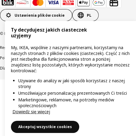
Ustawienia plików cookie
PL
Ty decydujesz jakich ciasteczek
© Inter IKEA Systems B.V 1999-2026
użyjemy
My, IKEA, wspólnie z naszymi partnerami, korzystamy na
Regulaminy
Polityka prywatności
Wycofane produkty
naszych stronach z plików cookies (ciasteczek). Część z nich
Polityka odpowiedzialnego ujawniania informacji
jest niezbędna dla funkcjonowania stron a poniżej
znajdziesz listę pozostałych, których wykorzystanie możesz
Dla akcjonariuszy IKEA Distribution
kontrolować:
Używane do analizy w jaki sposób korzystasz z naszej
strony
Umożliwiające personalizację prezentowanych Ci treści
Marketingowe, reklamowe, na potrzeby mediów
społecznościowych
Dowiedz się więcej
Akceptuj wszystkie cookies