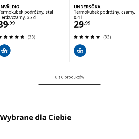
ENVÄLDIG
UNDERSÖKA
Termokubek podróżny, stal
Termokubek podróżny, czarny,
nierdz/czarny, 35 cl
0.4 l
Cena 39,99
Cena 29,99
39
29
,
99
,
99
Recenzja: 4.7 z 5 gwiazdki. Łączna liczba recenzji:
Recenzja: 4.8 z 5
(33)
(83)
6 z 6 produktów
Wybrane dla Ciebie