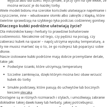
wyjścia albo dla dzieci. Wytrzymałe, a przy tym na tyle lekkie, że
można wrzucić je do każdej torby.
Wiele modeli bidonu ma szerokie końcówki ułatwiające napełnianie i
czyszczenie, inne – wbudowane słomki albo zakrętki z klapką, które
świetnie sprawdzają na szybkiego łyka podczas codziennej gonitwy.
Dlaczego kubki podróżne ułatwiają życie?
Dla miłośników kawy i herbaty to prawdziwi bohaterowie
codzienności. Niezależnie od tego, czy pędzisz na pociąg, czy
zabierasz kubek na spacer – napój utrzyma wysoką temperaturę, a
ty nie musisz martwić się o to, że go rozlejesz lub poparzysz sobie
dłonie.
Nasze izolowane kubki podróżne mają dobrze przemyślane detale,
takie jak:
Podwójne ścianki, które utrzymują temperaturę
Szczelne zamknięcia, dzięki którym można bez obaw wrzucić
kubek do torby
Smukłe podstawy, które pasują do uchwytów lub bocznych
kieszeni
plecaka
Dostępne są w różnych rozmiarach i stylach, i umożliwiają zabranie
dokładnie takiej dawki kawy lub herbaty, jakiej potrzebujesz.