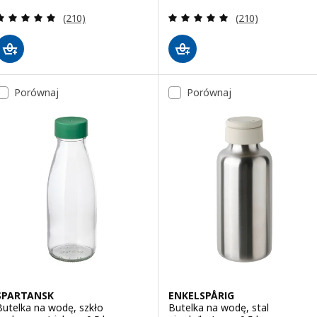
Recenzja: 4.9 z 5 gwiazdki. Łączna liczba recenzji:
Recenzja: 4.9 z 5
(210)
(210)
Porównaj
Porównaj
SPARTANSK
ENKELSPÅRIG
Butelka na wodę, szkło
Butelka na wodę, stal