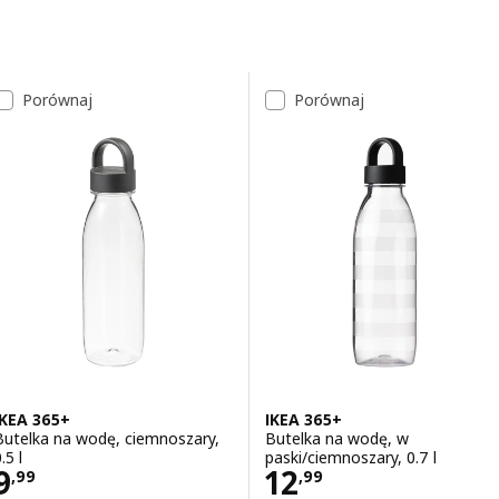
Przejdź do wyników
Lista wyników
Porównaj
Porównaj
IKEA 365+
IKEA 365+
Butelka na wodę, ciemnoszary,
Butelka na wodę, w
.5 l
paski/ciemnoszary, 0.7 l
Cena 9,99
Cena 12,99
9
12
,
99
,
99