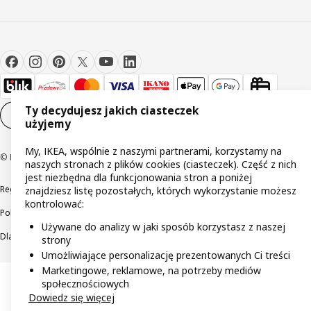
Ty decydujesz jakich ciasteczek
Ustawienia plików cookie
PL
użyjemy
My, IKEA, wspólnie z naszymi partnerami, korzystamy na
© Inter IKEA Systems B.V 1999-2026
naszych stronach z plików cookies (ciasteczek). Część z nich
jest niezbędna dla funkcjonowania stron a poniżej
Regulaminy
Polityka prywatności
Wycofane produkty
znajdziesz listę pozostałych, których wykorzystanie możesz
kontrolować:
Polityka odpowiedzialnego ujawniania informacji
Używane do analizy w jaki sposób korzystasz z naszej
Dla akcjonariuszy IKEA Distribution
strony
Umożliwiające personalizację prezentowanych Ci treści
Marketingowe, reklamowe, na potrzeby mediów
społecznościowych
Dowiedz się więcej