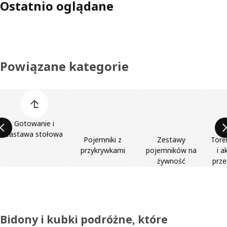
Ostatnio oglądane
Powiązane kategorie
Pomiń listę kategorii produktów
Gotowanie i
zastawa stołowa
Pojemniki z
Zestawy
Tore
przykrywkami
pojemników na
i a
żywność
prz
Bidony i kubki podróżne, które