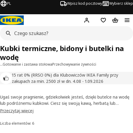
PL
Wpisz kod pocztowy
Wybierz sklep
Hej!
Zaloguj się
Lista zakupowa
Koszyk
Kubki termiczne, bidony i butelki na
wodę
…
Gotowanie i zastawa stołowa
Przechowywanie żywności
15 rat 0% (RRSO 0%) dla Klubowiczów IKEA Family przy
zakupach za min. 2500 zł w dn. 4.08 - 1.09.2026
Ugaś swoje pragnienie, gdziekolwiek jesteś, dzięki butelce na wodę
lub podróżnemu kubkowi. Ciesz się swoją kawą, herbatą lub
zdrowym smoothie zawsze i wszędzie dzięki trwałemu i łatwemu w
Przeczytaj więcej
czyszczeniu pojemnikowi na napoje wielokrotnego użytku. Cały ich
urok tkwi w tym, że nie obciążają one twojego portfela i są dobre
Liczba elementów: 6
Sortowanie i filtrowanie
dla planety. Podobnie praktyczne są nasze
lunch boxy