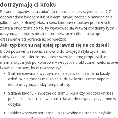
dotrzymają ci kroku
Poranne dojazdy, lista zadań do odhaczenia czy szybki spacer? Z
odpowiednim bidonem lub kubkiem łatwiej zadbać o nawodnienie
(albo dawkę kofeiny). Nasza seria bidonów i kubków podróżnych
została stworzona po to, by wpasować się w twój codzienny rytm –
utrzymują napoje w idealnej temperaturze i dbają o twoje
orzeźwienie od poranka aż po wieczór.
Jaki typ bidonu najlepiej sprawdzi się na co dzień?
Bidon powinien pasować zarówno do twojego stylu życia, jak i
torby. W naszej ofercie znajdziesz szeroką gamę propozycji, od
minimalistycznych po kolorowe – wszystkie praktyczne, wielorazowe
i zawsze gotowe, by ci towarzyszyć.
Stal nierdzewna – wytrzymała i elegancka, idealna na każdy
dzień. Wiele modeli ma izolację, dzięki której zimne napoje
długo utrzymują niską temperaturę.
Szklane bidony – świetne do domu, biura czy podczas dni bez
pośpiechu. Neutralne w smaku, łatwe do umycia i przyjemne w
dotyku.
Lekkie tworzywo sztuczne – niezawodne na trening, szybkie