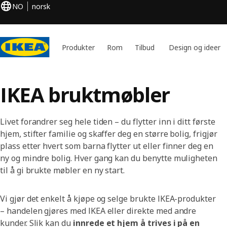
NO
norsk
Produkter
Rom
Tilbud
Design og ideer
IKEA bruktmøbler
Livet forandrer seg hele tiden – du flytter inn i ditt første
hjem, stifter familie og skaffer deg en større bolig, frigjør
plass etter hvert som barna flytter ut eller finner deg en
ny og mindre bolig. Hver gang kan du benytte muligheten
til å gi brukte møbler en ny start.
Vi gjør det enkelt å kjøpe og selge brukte IKEA-produkter
– handelen gjøres med IKEA eller direkte med andre
kunder. Slik kan du
innrede et hjem å trives i på en