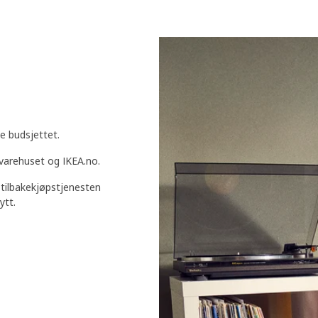
e budsjettet.
varehuset og IKEA.no.
tilbakekjøpstjenesten
ytt.