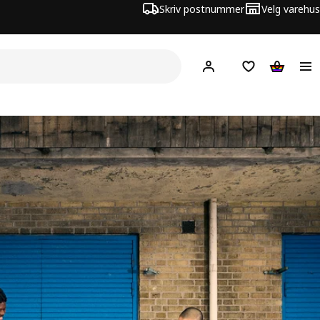
Skriv postnummer
Velg varehus
Hej!
Logg inn
Huskeliste
Handlev