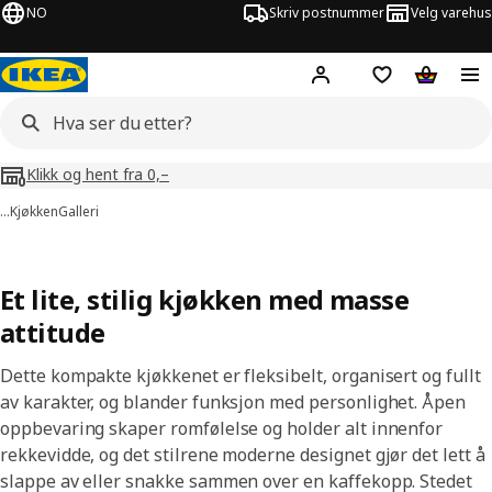
NO
Skriv postnummer
Velg varehus
Hej!
Logg inn
Huskeliste
Handlev
Klikk og hent fra 0,–
…
Kjøkken
Galleri
Et lite, stilig kjøkken med masse
attitude
Dette kompakte kjøkkenet er fleksibelt, organisert og fullt
av karakter, og blander funksjon med personlighet. Åpen
oppbevaring skaper romfølelse og holder alt innenfor
rekkevidde, og det stilrene moderne designet gjør det lett å
slappe av eller snakke sammen over en kaffekopp. Stedet