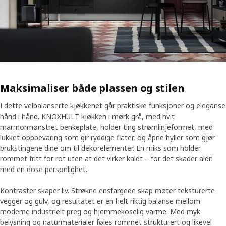
Maksimaliser både plassen og stilen
I dette velbalanserte kjøkkenet går praktiske funksjoner og eleganse
hånd i hånd. KNOXHULT kjøkken i mørk grå, med hvit
marmormønstret benkeplate, holder ting strømlinjeformet, med
lukket oppbevaring som gir ryddige flater, og åpne hyller som gjør
brukstingene dine om til dekorelementer. En miks som holder
rommet fritt for rot uten at det virker kaldt – for det skader aldri
med en dose personlighet.
Kontraster skaper liv. Strøkne ensfargede skap møter teksturerte
vegger og gulv, og resultatet er en helt riktig balanse mellom
moderne industrielt preg og hjemmekoselig varme. Med myk
belysning og naturmaterialer føles rommet strukturert og likevel