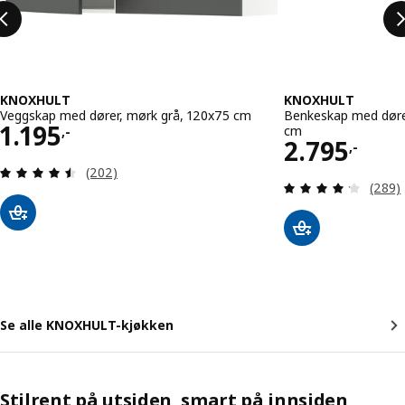
KNOXHULT
KNOXHULT
Veggskap med dører, mørk grå, 120x75 cm
Benkeskap med dører
Pris 1195,-
1.195
cm
,-
Pris 2795,
2.795
,-
Gjennomgang: 4.5 av 5 stjerner. Samlede anmeld
(202)
Gjenno
(289)
Se alle KNOXHULT-kjøkken
Stilrent på utsiden, smart på innsiden