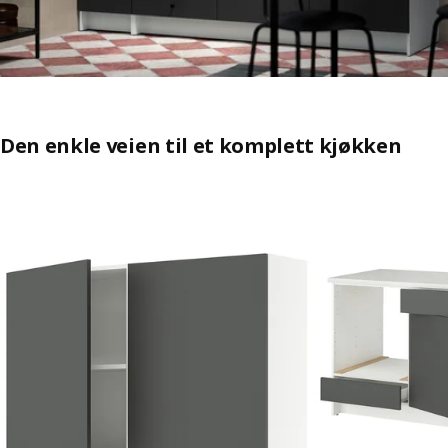
Den enkle veien til et komplett kjøkken
Hopp over oppføringen