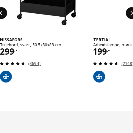
NISSAFORS
TERTIAL
Trillebord, svart, 50.5x30x83 cm
Arbeidslampe, mørk
Pris 299,-
Pris 199,-
299
199
,-
,-
Gjennomgang: 4.6 av 5 stjerner. Samlede anmeld
Gjenno
(3694)
(2148