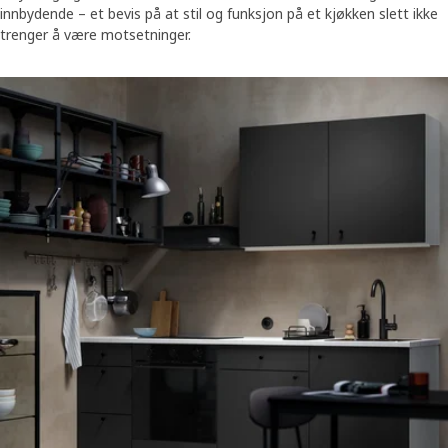
innbydende – et bevis på at stil og funksjon på et kjøkken slett ikke
trenger å være motsetninger.