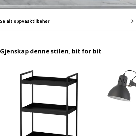
Se alt oppvasktilbehør
Gjenskap denne stilen, bit for bit
Hopp over oppføringen