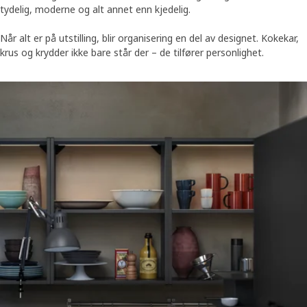
tydelig, moderne og alt annet enn kjedelig.
Når alt er på utstilling, blir organisering en del av designet. Kokekar,
krus og krydder ikke bare står der – de tilfører personlighet.