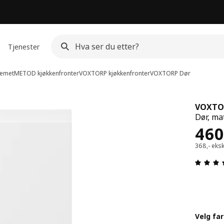
Tjenester
emet
METOD kjøkkenfronter
VOXTORP kjøkkenfronter
VOXTORP
Dør
VOXTO
Dør, mat
Pris
460
368,- eks
Velg fa