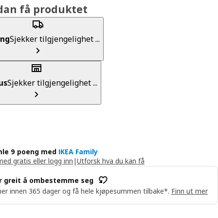
dan få produktet
ing
Sjekker tilgjengelighet ...
us
Sjekker tilgjengelighet ...
le 9 poeng med
IKEA Family
med gratis eller logg inn
|
Utforsk hva du kan få
r greit å ombestemme seg
er innen 365 dager og få hele kjøpesummen tilbake*.
Finn ut mer