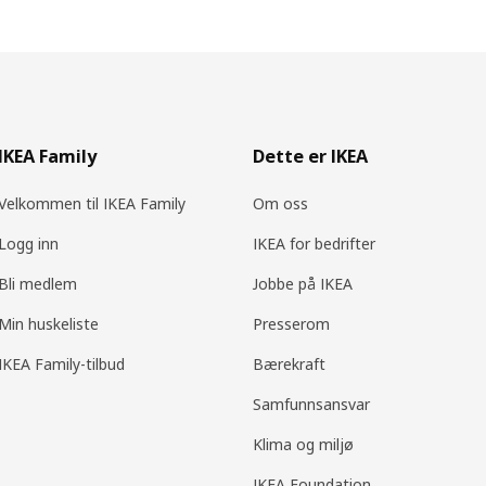
IKEA Family
Dette er IKEA
Velkommen til IKEA Family
Om oss
Logg inn
IKEA for bedrifter
Bli medlem
Jobbe på IKEA
Min huskeliste
Presserom
IKEA Family-tilbud
Bærekraft
Samfunnsansvar
Klima og miljø
IKEA Foundation