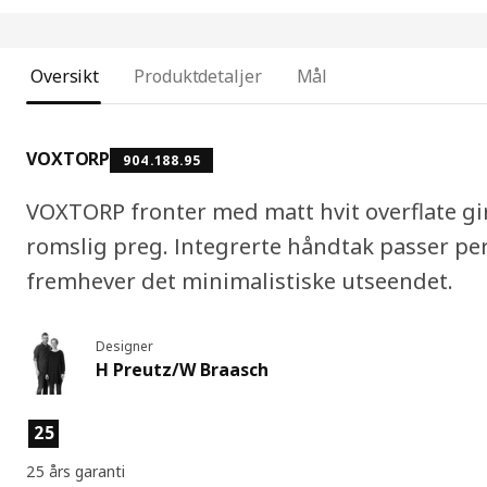
Oversikt
Produktdetaljer
Mål
VOXTORP
904.188.95
VOXTORP fronter med matt hvit overflate gir
romslig preg. Integrerte håndtak passer per
fremhever det minimalistiske utseendet.
Designer
H Preutz/W Braasch
Produktfunksjoner
25
25 års garanti