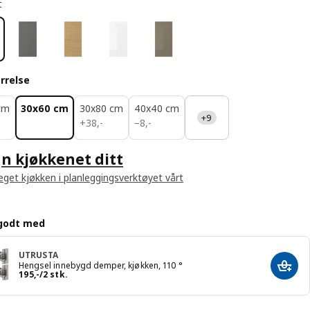
t
rrelse
cm
30x60 cm
30x80 cm
40x40 cm
+9
38,-
8,-
+
38
,
-
−
8
,
-
n kjøkkenet ditt
 eget kjøkken i planleggingsverktøyet vårt
godt med
UTRUSTA
Hengsel innebygd demper, kjøkken, 110 °
Legg 
Pris 195,-/2 stk.
195
,
-
/2 stk.