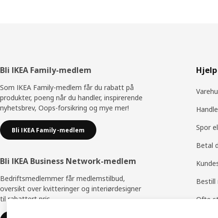
Bunntekst
Bli IKEA Family-medlem
Hjelp
Som IKEA Family-medlem får du rabatt på
Varehu
produkter, poeng når du handler, inspirerende
nyhetsbrev, Oops-forsikring og mye mer!
Handle
Spor e
Bli IKEA Family-medlem
Betal 
Bli IKEA Business Network-medlem
Kundes
Bedriftsmedlemmer får medlemstilbud,
Bestill
oversikt over kvitteringer og interiørdesigner
til rabattert pris.
Ofte s
Bytte 