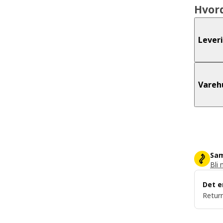
Hvor
Lever
Vareh
Sam
Bli 
Det e
Return