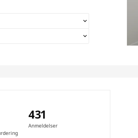
431
mtale: 4.4 ingen kundevurdering 5 stjerner. Totalt antall anmeldelser
Anmeldelser
urdering