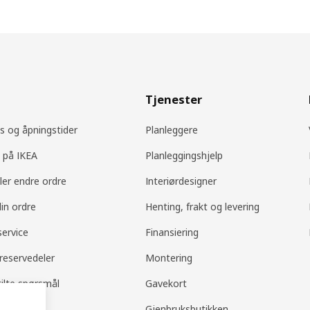
Tjenester
s og åpningstider
Planleggere
 på IKEA
Planleggingshjelp
ller endre ordre
Interiørdesigner
din ordre
Henting, frakt og levering
ervice
Finansiering
 reservedeler
Montering
tilte spørsmål
Gavekort
og retur
Gjenbruksbutikken