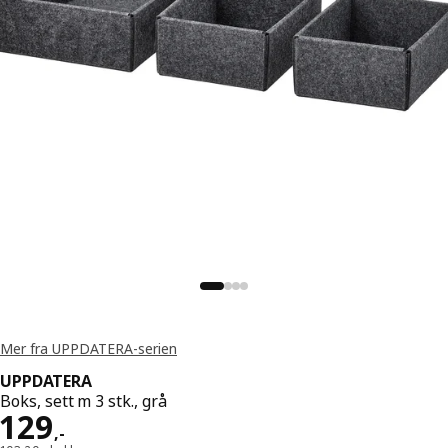
Mer fra UPPDATERA-serien
UPPDATERA
Boks, sett m 3 stk., grå
Pris 129,-
129
,
-