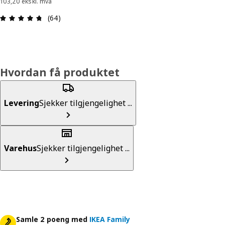
103,20 ekskl. mva
Produktomtale: 4.7 ingen kundevurdering 5 stjer
(64)
Hvordan få produktet
Levering
Sjekker tilgjengelighet ...
Varehus
Sjekker tilgjengelighet ...
Samle 2 poeng med
IKEA Family