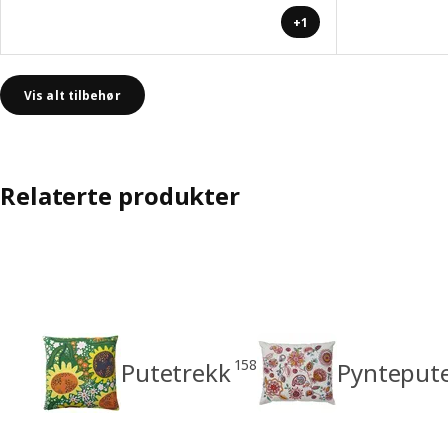
+1
Vis alt tilbehør
Relaterte produkter
158
Putetrekk
Pyntepute