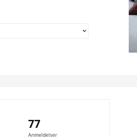
77
mtale: 4.7 ingen kundevurdering 5 stjerner. Totalt antall anmeldelser
Anmeldelser