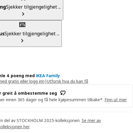
ing
Sjekker tilgjengelighet ...
us
Sjekker tilgjengelighet ...
le 4 poeng med
IKEA Family
med gratis eller logg inn
|
Utforsk hva du kan få
r greit å ombestemme seg
er innen 365 dager og få hele kjøpesummen tilbake*.
Finn ut mer
En del av STOCKHOLM 2025-kolleksjonen.
Se mer av
kolleksjonen her