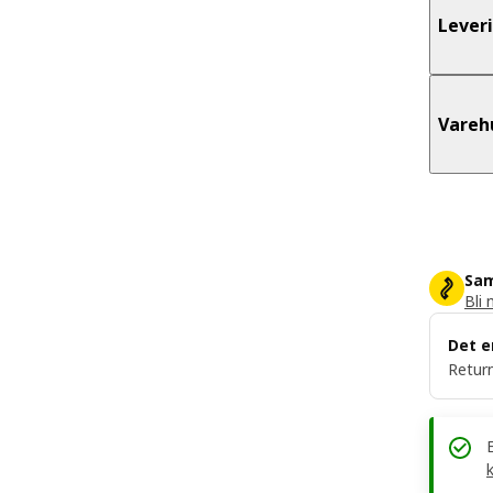
Lever
Vareh
Sam
Bli 
Det e
Return