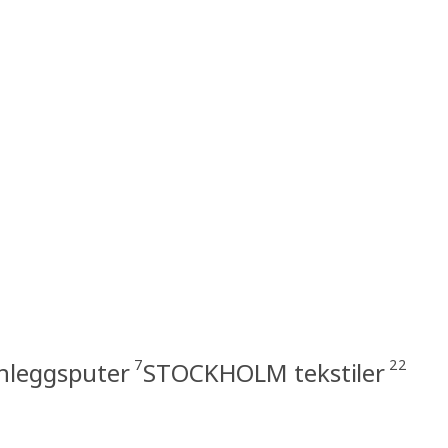
7
22
nleggsputer
STOCKHOLM tekstiler