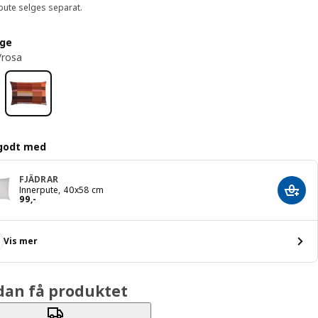
pute selges separat.
rge
/rosa
godt med
FJÄDRAR
Innerpute, 40x58 cm
Legg 
Pris 99,-
99
,
-
Vis mer
dan få produktet