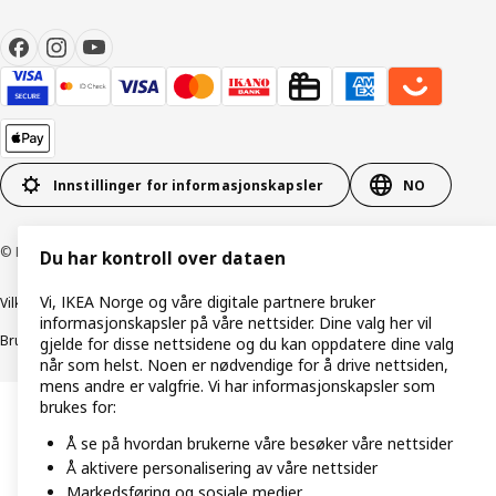
Innstillinger for informasjonskapsler
NO
© Inter IKEA Systems B.V. 1999–2026
Du har kontroll over dataen
Vi, IKEA Norge og våre digitale partnere bruker
Vilkår og betingelser
Retningslinjer for personvern
informasjonskapsler på våre nettsider. Dine valg her vil
Bruk av informasjonskapsler (Cookies)
Retningslinjer for ansvarlig avsløring
gjelde for disse nettsidene og du kan oppdatere dine valg
når som helst. Noen er nødvendige for å drive nettsiden,
mens andre er valgfrie. Vi har informasjonskapsler som
brukes for:
Å se på hvordan brukerne våre besøker våre nettsider
Å aktivere personalisering av våre nettsider
Markedsføring og sosiale medier