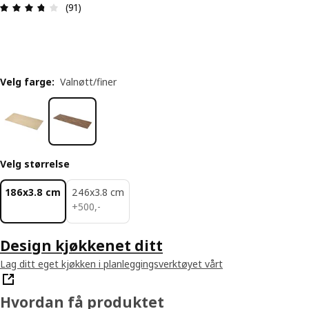
Produktomtale: 3.7 ingen kundevurdering 5 stjern
(91)
Velg farge
:
Valnøtt/finer
Velg størrelse
186x3.8 cm
246x3.8 cm
500,-
+
500
,
-
Design kjøkkenet ditt
Lag ditt eget kjøkken i planleggingsverktøyet vårt
Hvordan få produktet