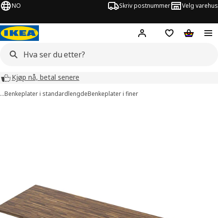
NO
Skriv postnummer
Velg varehus
Hej!
Logg inn
Huskeliste
Handlev
Kjøp nå, betal senere
…
Benkeplater i standardlengde
Benkeplater i finer
PINNARP bilder
er bilder