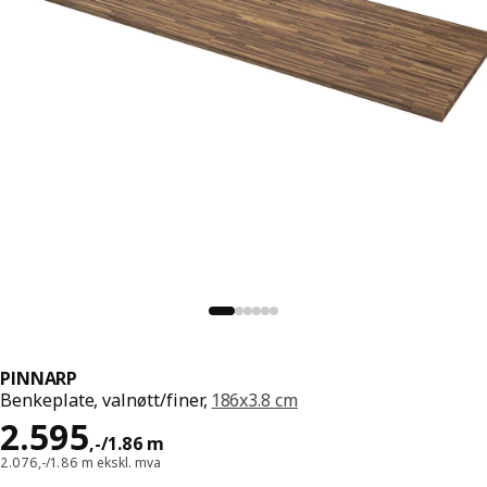
PINNARP
Benkeplate, valnøtt/finer,
186x3.8 cm
Pris 2595,-/1.86 m
2.595
,
-
/1.86 m
2.076,-/1.86 m ekskl. mva