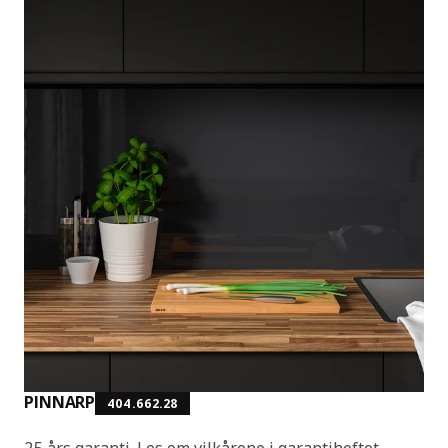
PINNARP
404.662.28
25 års garanti. Les om vilkårene i garantiheftet.