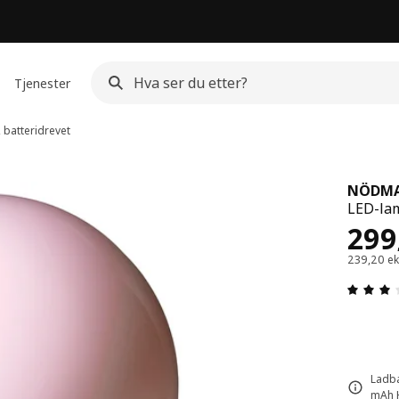
Tjenester
 batteridrevet
NÖDM
LED-lam
Pris
299
239,20 ek
Ladba
mAh H