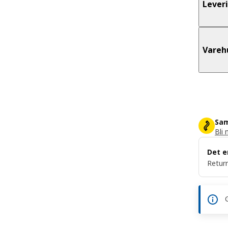
Lever
Vareh
Sam
Bli 
Det e
Return