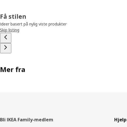
Få stilen
Ideer basert på nylig viste produkter
Skip listing
Mer fra
Bunntekst
Bli IKEA Family-medlem
Hjelp