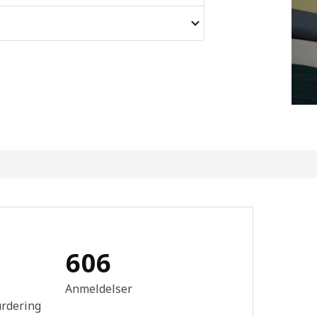
606
mtale: 2.9 ingen kundevurdering 5 stjerner. Totalt antall anmeldelser
Anmeldelser
urdering