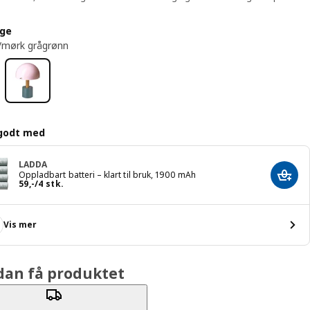
rge
/mørk grågrønn
godt med
LADDA
Oppladbart batteri – klart til bruk, 1900 mAh
Legg 
Pris 59,-/4 stk.
59
,
-
/4 stk.
Vis mer
dan få produktet