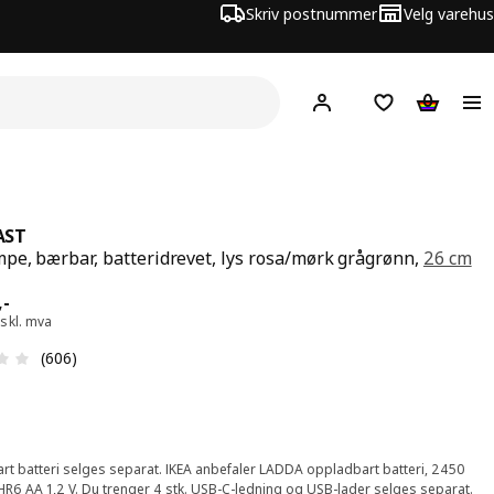
Skriv postnummer
Velg varehus
Hej!
Logg inn
Huskeliste
Handlev
AST
pe, bærbar, batteridrevet, lys rosa/mørk grågrønn,
26 cm
 299,-
,
-
skl. mva
Produktomtale: 2.9 ingen kundevurdering 5 stjerner. Tot
(606)
rt batteri selges separat. IKEA anbefaler LADDA oppladbart batteri, 2450
R6 AA 1,2 V. Du trenger 4 stk. USB-C-ledning og USB-lader selges separat.