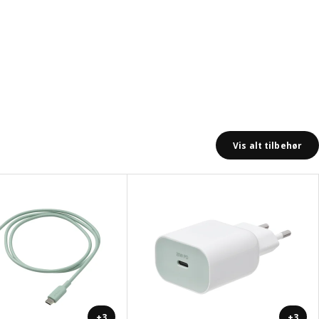
Vis alt tilbehør
+3
+3