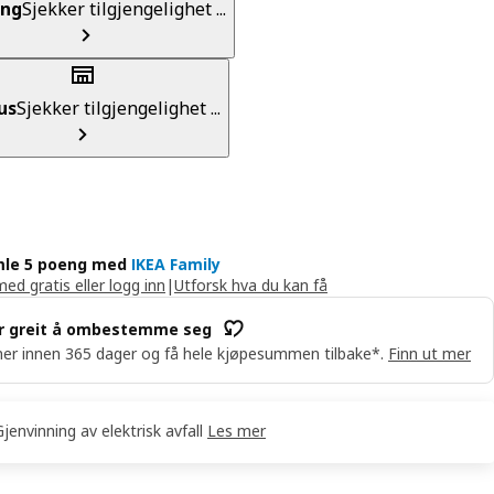
ing
Sjekker tilgjengelighet ...
us
Sjekker tilgjengelighet ...
le 5 poeng med
IKEA Family
med gratis eller logg inn
|
Utforsk hva du kan få
r greit å ombestemme seg
er innen 365 dager og få hele kjøpesummen tilbake*.
Finn ut mer
Gjenvinning av elektrisk avfall
Les mer