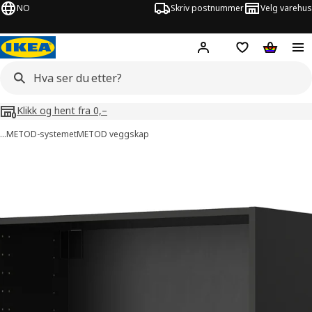
NO
Skriv postnummer
Velg varehus
Hej!
Logg inn
Huskeliste
Handlev
Klikk og hent fra 0,–
…
METOD-systemet
METOD veggskap
METOD bilder
er bilder