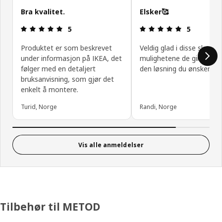
Bra kvalitet.
Elsker🥰
Produktomtale: 5 ingen kundevurdering 5 stjerner
Produktomtal
5
5
Produktet er som beskrevet
Veldig glad i disse skape
under informasjon på IKEA, det
mulighetene de gir for å 
følger med en detaljert
den løsning du ønsker.
bruksanvisning, som gjør det
enkelt å montere.
Turid, Norge
Randi, Norge
Vis alle anmeldelser
Tilbehør til METOD