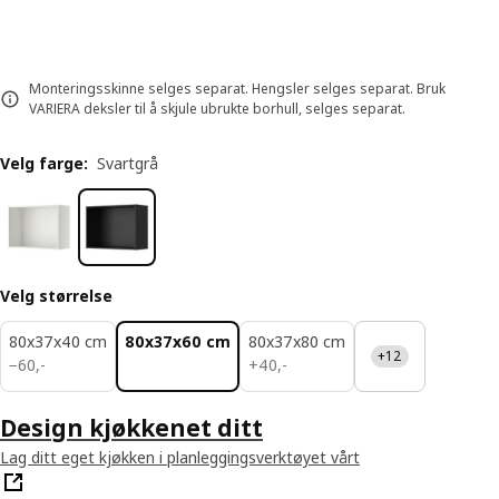
Monteringsskinne selges separat. Hengsler selges separat. Bruk
VARIERA deksler til å skjule ubrukte borhull, selges separat.
Velg farge
:
Svartgrå
Velg størrelse
80x37x40 cm
80x37x60 cm
80x37x80 cm
+12
60,-
40,-
−
60
,
-
+
40
,
-
Design kjøkkenet ditt
Lag ditt eget kjøkken i planleggingsverktøyet vårt