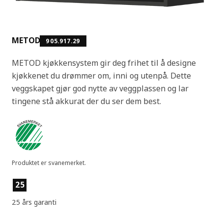
METOD
905.917.29
METOD kjøkkensystem gir deg frihet til å designe
kjøkkenet du drømmer om, inni og utenpå. Dette
veggskapet gjør god nytte av veggplassen og lar
tingene stå akkurat der du ser dem best.
Produktet er svanemerket.
Produktfunksjoner
25
25 års garanti