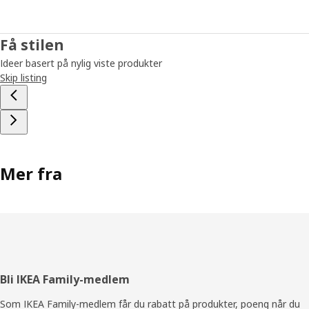
Få stilen
Ideer basert på nylig viste produkter
Skip listing
Mer fra
Bunntekst
Bli IKEA Family-medlem
Som IKEA Family-medlem får du rabatt på produkter, poeng når du