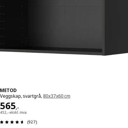
METOD
Veggskap, svartgrå,
80x37x60 cm
Pris 565,-
565
,
-
452,- ekskl. mva
Produktomtale: 4.6 ingen kundevurdering 5 stjer
(927)