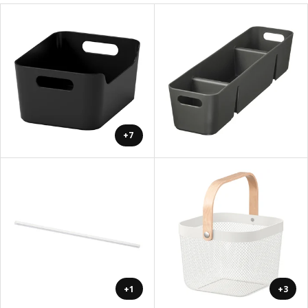
+7
+1
+3