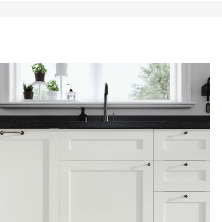
 / MAXIMERA Benkeskap 4 fr/2 l/3 m skuff, hvit Enköping/hvit tre