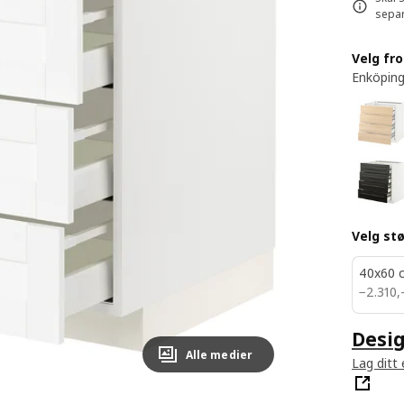
separ
Velg fr
Enköping
Velg stø
40x60 
2310,-
−
2.310
,
Desig
Alle medier
Lag ditt