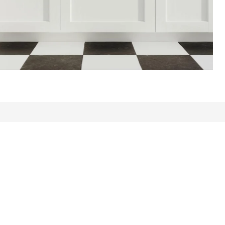
ng 5 stjerner. Totalt antall anmeldelser: 27