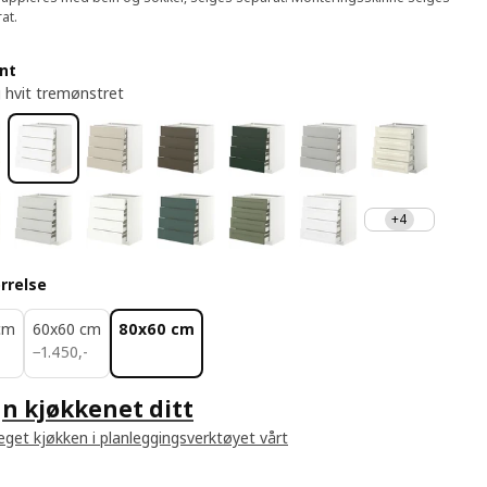
at.
ont
 hvit tremønstret
+4
rrelse
cm
60x60 cm
80x60 cm
1450,-
-
−
1.450
,
-
n kjøkkenet ditt
 eget kjøkken i planleggingsverktøyet vårt