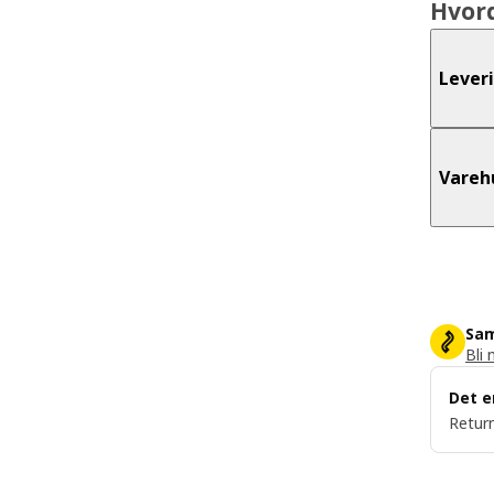
Hvor
Lever
Vareh
Sam
Bli 
Det e
Return