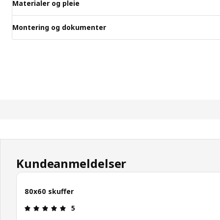
Materialer og pleie
Montering og dokumenter
Kundeanmeldelser
80x60 skuffer
Produktomtale: 5 ingen kundevurdering 5 stjerne
5