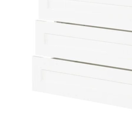
Image zoomed out, normal view