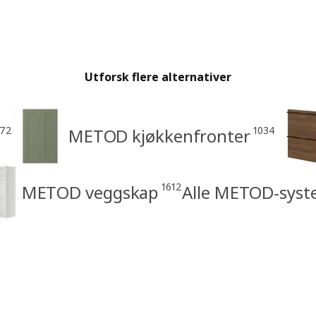
Utforsk flere alternativer
172
1034
METOD kjøkkenfronter
1612
METOD veggskap
Alle METOD-syst