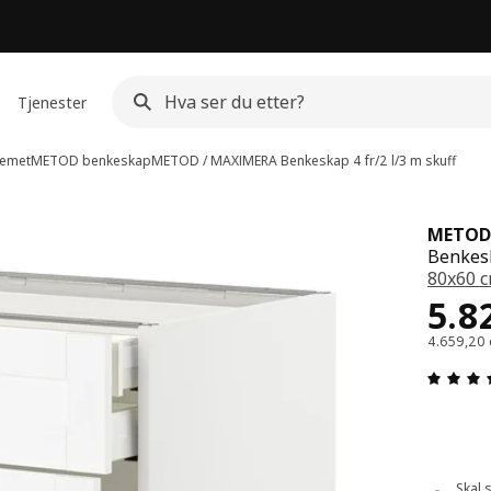
Tjenester
emet
METOD benkeskap
METOD / MAXIMERA
Benkeskap 4 fr/2 l/3 m skuff
METOD
Benkesk
80x60 
Pris
5.8
4.659,20 
Skal 