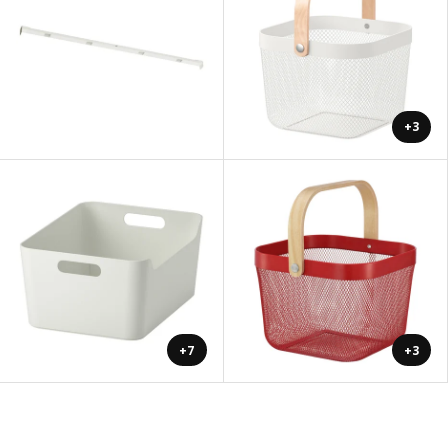
+3
+7
+3