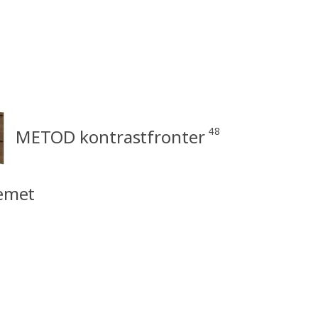
48
METOD kontrastfronter
emet