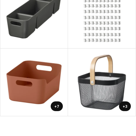
+7
+3