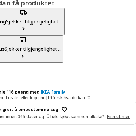
dan få produktet
ing
Sjekker tilgjengelighet ...
us
Sjekker tilgjengelighet ...
le 116 poeng med
IKEA Family
med gratis eller logg inn
|
Utforsk hva du kan få
r greit å ombestemme seg
er innen 365 dager og få hele kjøpesummen tilbake*.
Finn ut mer