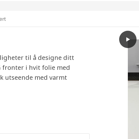
ert
play
METOD
heter til å designe ditt
onter i hvit folie med
isk utseende med varmt