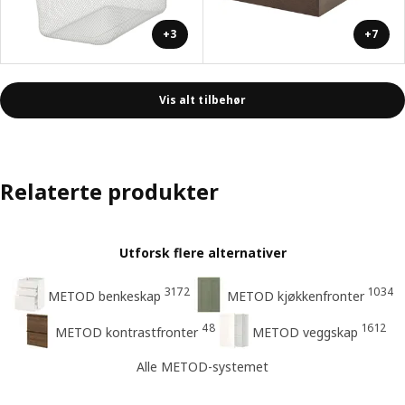
+3
+7
Vis alt tilbehør
Relaterte produkter
Utforsk flere alternativer
3172
1034
METOD benkeskap
METOD kjøkkenfronter
48
1612
METOD kontrastfronter
METOD veggskap
Alle METOD-systemet