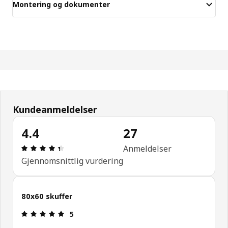
Montering og dokumenter
Kundeanmeldelser
4.4
27
Produktomtale: 4.4 ingen kundevurdering 5 stjern
Anmeldelser
Gjennomsnittlig vurdering
80x60 skuffer
Produktomtale: 5 ingen kundevurdering 5 stjerner
5