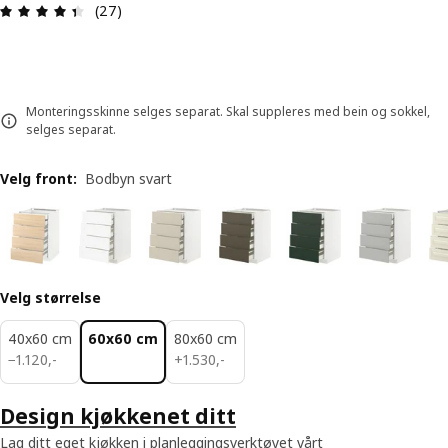
Produktomtale: 4.4 ingen kundevurdering 5 stjer
(27)
Monteringsskinne selges separat. Skal suppleres med bein og sokkel,
selges separat.
Velg front
:
Bodbyn svart
Velg størrelse
40x60 cm
60x60 cm
80x60 cm
1120,-
1530,-
−
1.120
,
-
+
1.530
,
-
Design kjøkkenet ditt
Lag ditt eget kjøkken i planleggingsverktøyet vårt