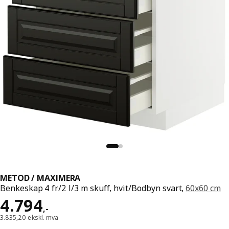
METOD / MAXIMERA
Benkeskap 4 fr/2 l/3 m skuff, hvit/Bodbyn svart,
60x60 cm
Pris 4794,-
4.794
,
-
3.835,20 ekskl. mva