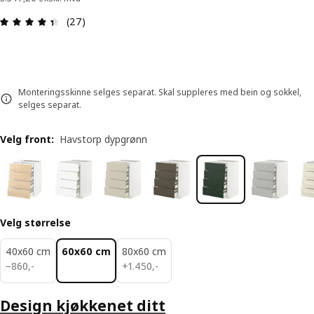
Produktomtale: 4.4 ingen kundevurdering 5 stjer
(27)
Monteringsskinne selges separat. Skal suppleres med bein og sokkel,
selges separat.
Velg front
:
Havstorp dypgrønn
Velg størrelse
40x60 cm
60x60 cm
80x60 cm
860,-
1450,-
−
860
,
-
+
1.450
,
-
Design kjøkkenet ditt