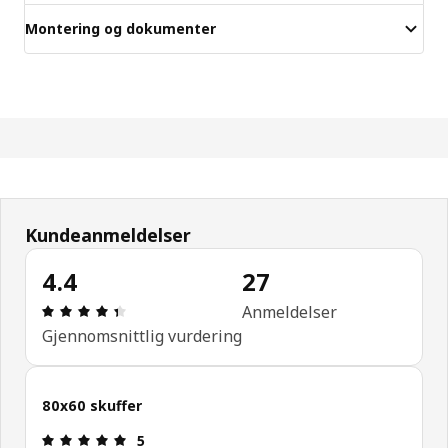
Montering og dokumenter
Kundeanmeldelser
4.4
27
Produktomtale: 4.4 ingen kundevurdering 5 stjern
Anmeldelser
Gjennomsnittlig vurdering
80x60 skuffer
Produktomtale: 5 ingen kundevurdering 5 stjerner
5