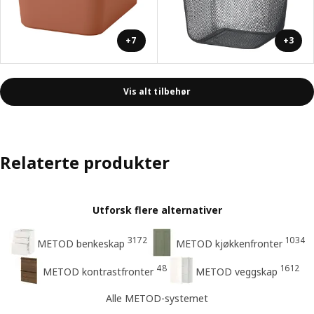
+7
+3
Vis alt tilbehør
Relaterte produkter
Utforsk flere alternativer
3172
1034
METOD benkeskap
METOD kjøkkenfronter
48
1612
METOD kontrastfronter
METOD veggskap
Alle METOD-systemet