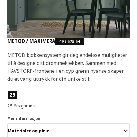
METOD / MAXIMERA
495.575.54
METOD kjøkkensystem gir deg endeløse muligheter
til å designe ditt drømmekjøkken. Sammen med
HAVSTORP-frontene i en dyp grønn nyanse skaper
du et varig uttrykk for din unike stil.
Produktfunksjoner
25
25 års garanti
Mer informasjon
Materialer og pleie