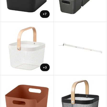
+7
+3