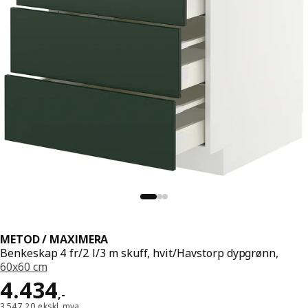
METOD / MAXIMERA
Benkeskap 4 fr/2 l/3 m skuff, hvit/Havstorp dypgrønn,
60x60 cm
Pris 4434,-
4.434
,
-
3.547,20 ekskl. mva